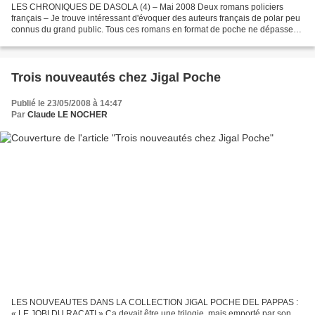
LES CHRONIQUES DE DASOLA (4) – Mai 2008 Deux romans policiers
français – Je trouve intéressant d'évoquer des auteurs français de polar peu
connus du grand public. Tous ces romans en format de poche ne dépassent
pas 9 euros. Voici les deux premiers publiés...
Trois nouveautés chez Jigal Poche
Publié le 23/05/2008 à 14:47
Par
Claude LE NOCHER
LES NOUVEAUTES DANS LA COLLECTION JIGAL POCHE DEL PAPPAS :
« LE JOBI DU RACATI » Ça devait être une trilogie, mais emporté par son