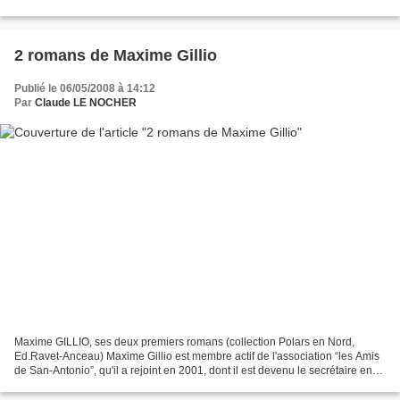
cauchemars qui perdurent et des réveils...
2 romans de Maxime Gillio
Publié le 06/05/2008 à 14:12
Par
Claude LE NOCHER
Maxime GILLIO, ses deux premiers romans (collection Polars en Nord,
Ed.Ravet-Anceau) Maxime Gillio est membre actif de l'association “les Amis
de San-Antonio”, qu'il a rejoint en 2001, dont il est devenu le secrétaire en
2003. Il participe au comité de...