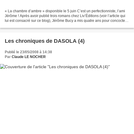
« La chambre d’ambre » disponible le 5 juin C’est un perfectionniste, l’ami
Jérôme ! Après avoir publié trois romans chez Liv’Éditions (voir l’article qui
lui est consacré sur ce blog), Jérôme Bucy a mis quatre ans pour concocter
une nouvelle intrigue....
Les chroniques de DASOLA (4)
Publié le 23/05/2008 à 14:38
Par
Claude LE NOCHER