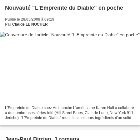
Nouvauté "L'Empreinte du Diable" en poche
Publié le 28/05/2008 à 09:19
Par
Claude LE NOCHER
L'Empreinte du Diable chez Archipoche L'américaine Karen Hall a collaboré
à de nombreuses séries-télé (Hill Street Blues, Clair de Lune, New York 911,
Jéricho). “L'Empreinte du Diable” réunit les meilleurs ingrédients d'un solide
thriller : mystérieuse...
Jean-Paul Birrien, 3 romans