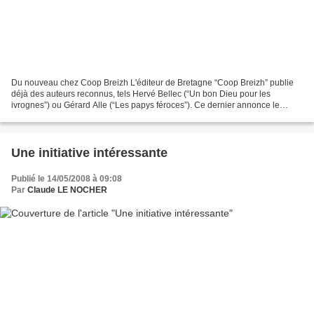
Du nouveau chez Coop Breizh L'éditeur de Bretagne “Coop Breizh” publie
déjà des auteurs reconnus, tels Hervé Bellec (“Un bon Dieu pour les
ivrognes”) ou Gérard Alle (“Les papys féroces”). Ce dernier annonce le
lancement d'une nouvelle collection. Selon...
Une initiative intéressante
Publié le 14/05/2008 à 09:08
Par
Claude LE NOCHER