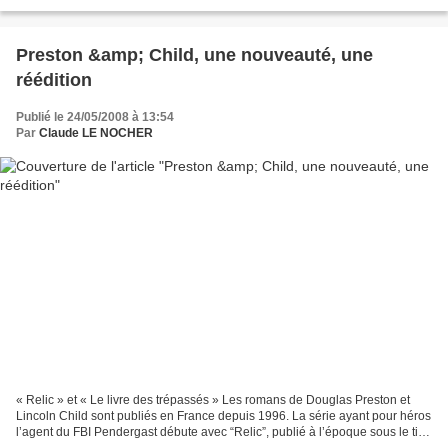
littéraire 2008. Le FESTIVAL DU POLAR À LA PLAGE ne...
Preston &amp; Child, une nouveauté, une
réédition
Publié le 24/05/2008 à 13:54
Par
Claude LE NOCHER
« Relic » et « Le livre des trépassés » Les romans de Douglas Preston et
Lincoln Child sont publiés en France depuis 1996. La série ayant pour héros
l’agent du FBI Pendergast débute avec “Relic”, publié à l’époque sous le titre