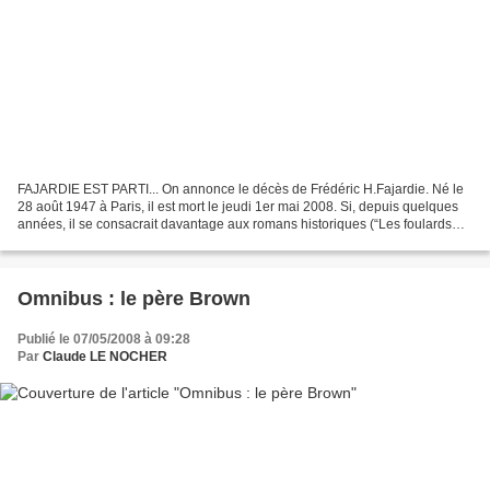
FAJARDIE EST PARTI... On annonce le décès de Frédéric H.Fajardie. Né le
28 août 1947 à Paris, il est mort le jeudi 1er mai 2008. Si, depuis quelques
années, il se consacrait davantage aux romans historiques (“Les foulards
rouges”, Prix des Maisons de...
Omnibus : le père Brown
Publié le 07/05/2008 à 09:28
Par
Claude LE NOCHER