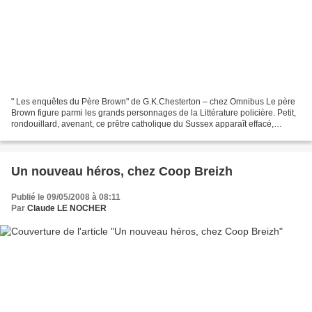
" Les enquêtes du Père Brown" de G.K.Chesterton – chez Omnibus Le père
Brown figure parmi les grands personnages de la Littérature policière. Petit,
rondouillard, avenant, ce prêtre catholique du Sussex apparaît effacé,
insignifiant. Avec son regard de...
Un nouveau héros, chez Coop Breizh
Publié le 09/05/2008 à 08:11
Par
Claude LE NOCHER