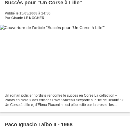
Succès pour "Un Corse à Lille"
Publié le 15/05/2008 à 14:50
Par
Claude LE NOCHER
Un roman policier nordiste rencontre le succès en Corse La collection «
Polars en Nord » des éditions Ravet-Anceau s'exporte sur l'Île de Beauté : «
Un Corse à Lille », d’Éléna Piacentini, est plébiscité par la presse, les
libraires et les lecteurs insulaires....
Paco Ignacio Taïbo II - 1968