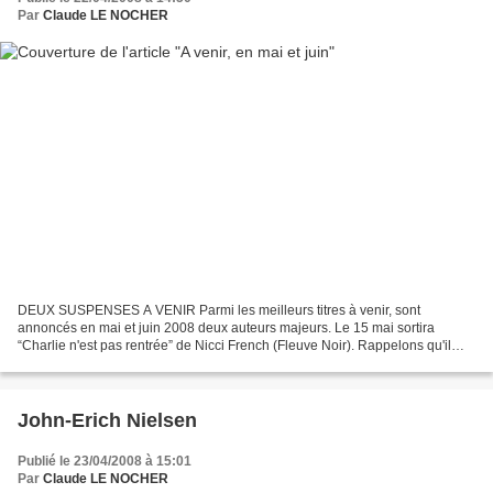
Par
Claude LE NOCHER
DEUX SUSPENSES A VENIR Parmi les meilleurs titres à venir, sont
annoncés en mai et juin 2008 deux auteurs majeurs. Le 15 mai sortira
“Charlie n'est pas rentrée” de Nicci French (Fleuve Noir). Rappelons qu'il
s'agit d'un couple, Nicci Gerrard et son mari...
John-Erich Nielsen
Publié le 23/04/2008 à 15:01
Par
Claude LE NOCHER