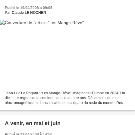
Publié le 19/04/2008 à 09:05
Par
Claude LE NOCHER
Jean-Luc Le Pogam : “Les Mange-Rêve” Imaginons l'Europe en 2024. Un
dictateur règne sur le continent depuis quatre ans. Désormais, un mur
électromagnétique infranchissable nous sépare du reste du monde. Des
scientifiques ont dérèglé le climat, installant...
A venir, en mai et juin
Publié le 22/04/2008 à 14:50