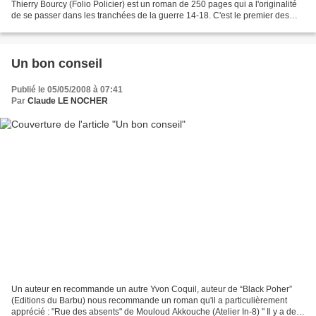
Thierry Bourcy (Folio Policier) est un roman de 250 pages qui a l'originalité
de se passer dans les tranchées de la guerre 14-18. C'est le premier des
quatre volets des enquêtes déjà...
Un bon conseil
Publié le 05/05/2008 à 07:41
Par
Claude LE NOCHER
Un auteur en recommande un autre Yvon Coquil, auteur de “Black Poher”
(Editions du Barbu) nous recommande un roman qu'il a particulièrement
apprécié : "Rue des absents" de Mouloud Akkouche (Atelier In-8) " Il y a des