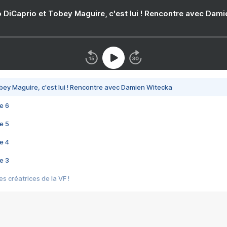
 DiCaprio et Tobey Maguire, c'est lui ! Rencontre avec Dam
bey Maguire, c'est lui ! Rencontre avec Damien Witecka
e 6
e 5
e 4
e 3
s créatrices de la VF !
e 2
e 1