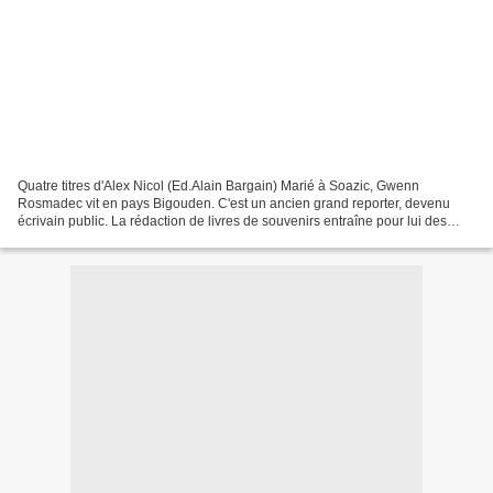
Quatre titres d'Alex Nicol (Ed.Alain Bargain) Marié à Soazic, Gwenn
Rosmadec vit en pays Bigouden. C'est un ancien grand reporter, devenu
écrivain public. La rédaction de livres de souvenirs entraîne pour lui des
enquêtes fort agitées, voire dangereuses....