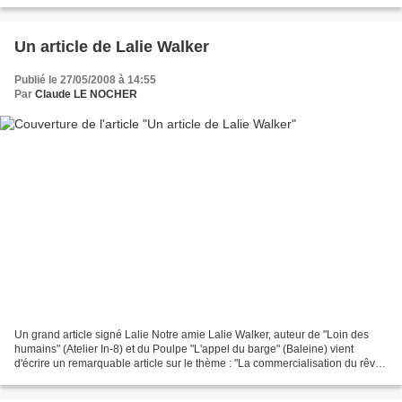
“Superstition”. Cette première...
Un article de Lalie Walker
Publié le 27/05/2008 à 14:55
Par
Claude LE NOCHER
Un grand article signé Lalie Notre amie Lalie Walker, auteur de "Loin des
humains" (Atelier In-8) et du Poulpe "L'appel du barge" (Baleine) vient
d'écrire un remarquable article sur le thème : "La commercialisation du rêve,
autre forme d'endoctrinement"....