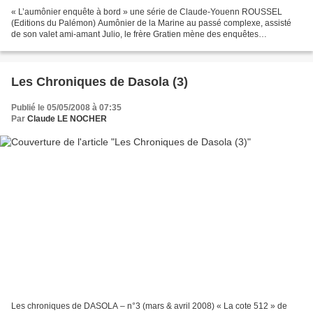
« L’aumônier enquête à bord » une série de Claude-Youenn ROUSSEL
(Editions du Palémon) Aumônier de la Marine au passé complexe, assisté
de son valet ami-amant Julio, le frère Gratien mène des enquêtes
périlleuses dans le milieu maritime, à la toute fin...
Les Chroniques de Dasola (3)
Publié le 05/05/2008 à 07:35
Par
Claude LE NOCHER
Les chroniques de DASOLA – n°3 (mars & avril 2008) « La cote 512 » de