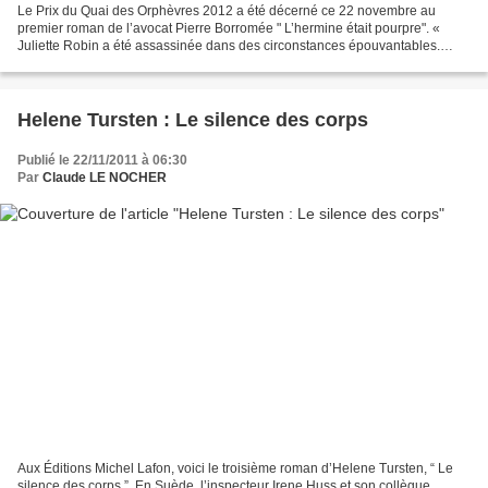
Le Prix du Quai des Orphèvres 2012 a été décerné ce 22 novembre au
premier roman de l’avocat Pierre Borromée " L’hermine était pourpre". «
Juliette Robin a été assassinée dans des circonstances épouvantables.
Mariée depuis cinq ans à l’avocat Pierre Robin,...
Helene Tursten : Le silence des corps
Publié le 22/11/2011 à 06:30
Par
Claude LE NOCHER
Aux Éditions Michel Lafon, voici le troisième roman d’Helene Tursten, “ Le
silence des corps ”. En Suède, l’inspecteur Irene Huss et son collègue