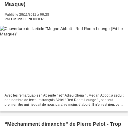
Masque)
Publié le 29/11/2011 à 06:28
Par
Claude LE NOCHER
Avec les remarquables “ Absente ” et “ Adieu Gloria ” , Megan Abbott a séduit
bon nombre de lecteurs français. Voici “ Red Room Lounge ” , son tout
premier titre qui risquait de nous paraître moins élaboré. Il n’en est rien, ce
troisième roman publié...
“Méchamment dimanche” de Pierre Pelot - Trop