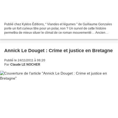
Publié chez Kyklos Éditions, “ Viandes et légumes ” de Guillaume Gonzales
porte un fort curieux titre pour un polar, non ? Un survol de cette histoire
permettra de mieux situer le climat de ce roman mouvementé… Ancien
ouvrier, Galaad Corentin vient s’installer...
Annick Le Douget : Crime et justice en Bretagne
Publié le 24/11/2011 à 06:20
Par
Claude LE NOCHER