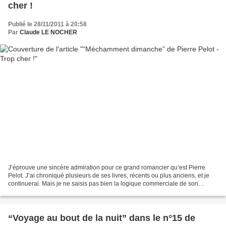
cher !
Publié le 28/11/2011 à 20:58
Par
Claude LE NOCHER
J’éprouve une sincère admiration pour ce grand romancier qu’est Pierre
Pelot. J’ai chroniqué plusieurs de ses livres, récents ou plus anciens, et je
continuerai. Mais je ne saisis pas bien la logique commerciale de son
éditeur chez Héloïse d’Ormesson...
“Voyage au bout de la nuit” dans le n°15 de