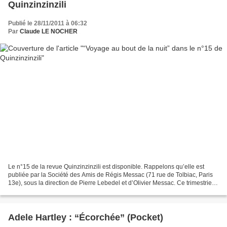
Quinzinzinzili
Publié le 28/11/2011 à 06:32
Par
Claude LE NOCHER
Le n°15 de la revue Quinzinzinzili est disponible. Rappelons qu’elle est
publiée par la Société des Amis de Régis Messac (71 rue de Tolbiac, Paris
13e), sous la direction de Pierre Lebedel et d’Olivier Messac. Ce trimestriel
nous propose une fois de plus...
Adele Hartley : “Écorchée” (Pocket)