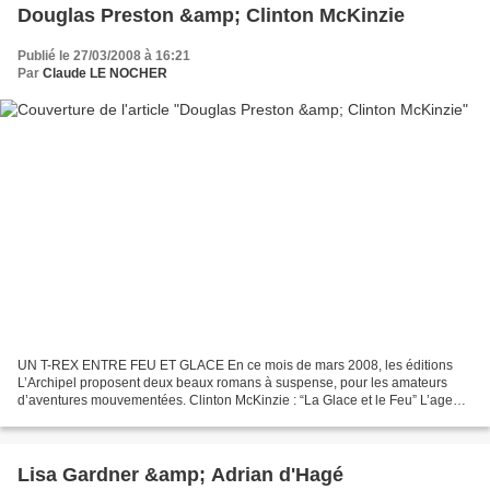
Douglas Preston &amp; Clinton McKinzie
Publié le 27/03/2008 à 16:21
Par
Claude LE NOCHER
UN T-REX ENTRE FEU ET GLACE En ce mois de mars 2008, les éditions
L’Archipel proposent deux beaux romans à suspense, pour les amateurs
d’aventures mouvementées. Clinton McKinzie : “La Glace et le Feu” L’agent
spécial Antonio Burns fut le héros d’une précédente...
Lisa Gardner &amp; Adrian d'Hagé