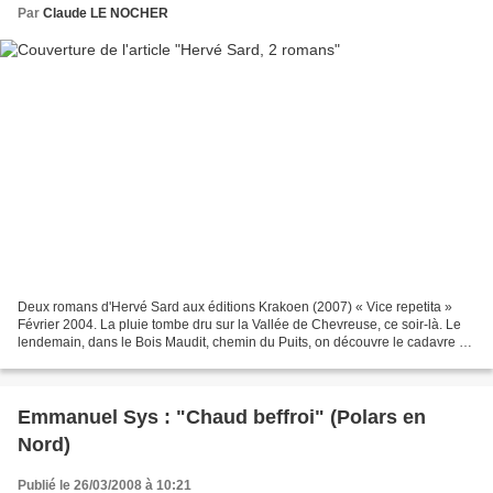
Par
Claude LE NOCHER
Deux romans d'Hervé Sard aux éditions Krakoen (2007) « Vice repetita »
Février 2004. La pluie tombe dru sur la Vallée de Chevreuse, ce soir-là. Le
lendemain, dans le Bois Maudit, chemin du Puits, on découvre le cadavre de
Sophie, étudiante aux Beaux-Arts....
Emmanuel Sys : "Chaud beffroi" (Polars en
Nord)
Publié le 26/03/2008 à 10:21