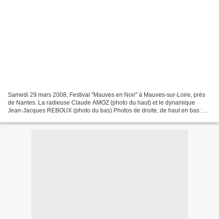
Samedi 29 mars 2008, Festival "Mauves en Noir" à Mauves-sur-Loire, près
de Nantes. La radieuse Claude AMOZ (photo du haut) et le dynamique
Jean-Jacques REBOUX (photo du bas) Photos de droite, de haut en bas :
Max OBIONE et Jeanne DESAUBRY, des éditions...