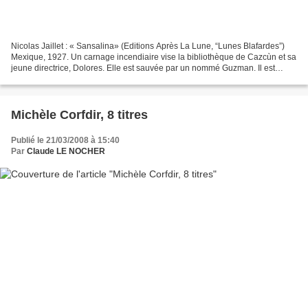
Nicolas Jaillet : « Sansalina» (Editions Après La Lune, “Lunes Blafardes”)
Mexique, 1927. Un carnage incendiaire vise la bibliothèque de Cazcùn et sa
jeune directrice, Dolores. Elle est sauvée par un nommé Guzman. Il est
chargé autant de la protéger que...
Michèle Corfdir, 8 titres
Publié le 21/03/2008 à 15:40
Par
Claude LE NOCHER