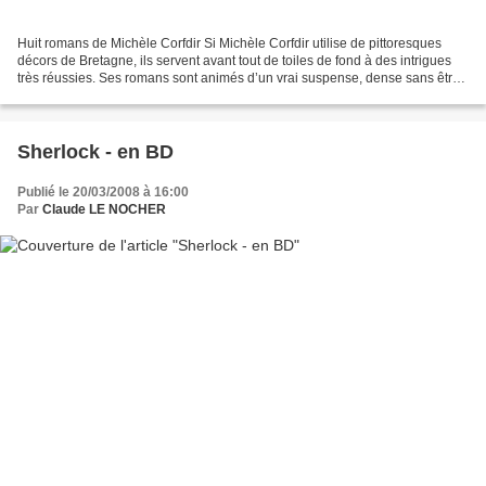
Huit romans de Michèle Corfdir Si Michèle Corfdir utilise de pittoresques
décors de Bretagne, ils servent avant tout de toiles de fond à des intrigues
très réussies. Ses romans sont animés d’un vrai suspense, dense sans être
trop oppressant. La psychologie...
Sherlock - en BD
Publié le 20/03/2008 à 16:00
Par
Claude LE NOCHER