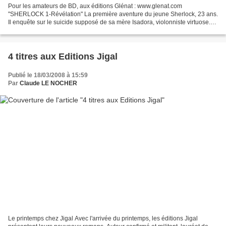
Pour les amateurs de BD, aux éditions Glénat : www.glenat.com
"SHERLOCK 1-Révélation" La première aventure du jeune Sherlock, 23 ans.
Il enquête sur le suicide supposé de sa mère Isadora, violonniste virtuose.
Sherlock relève des indices énigmatiques....
4 titres aux Editions Jigal
Publié le 18/03/2008 à 15:59
Par
Claude LE NOCHER
Le printemps chez Jigal Avec l'arrivée du printemps, les éditions Jigal