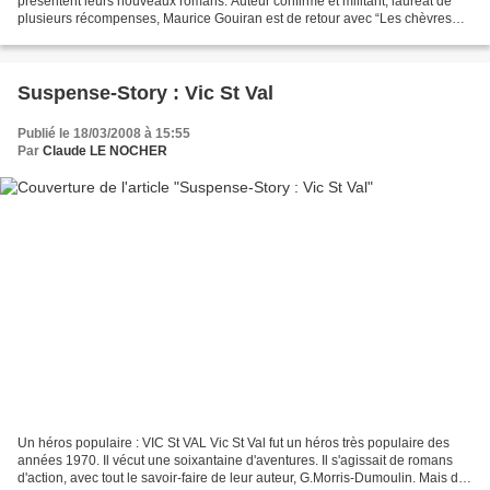
présentent leurs nouveaux romans. Auteur confirmé et militant, lauréat de
plusieurs récompenses, Maurice Gouiran est de retour avec “Les chèvres
bleues d'Arcadie”. André Fortin évoque,...
Suspense-Story : Vic St Val
Publié le 18/03/2008 à 15:55
Par
Claude LE NOCHER
Un héros populaire : VIC St VAL Vic St Val fut un héros très populaire des
années 1970. Il vécut une soixantaine d'aventures. Il s'agissait de romans
d'action, avec tout le savoir-faire de leur auteur, G.Morris-Dumoulin. Mais de