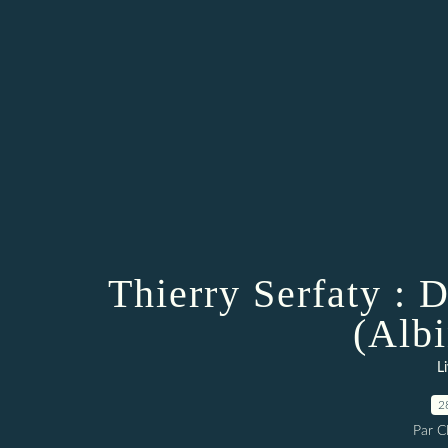
Thierry Serfaty : 
(Alb
L
2
Par 