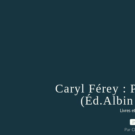
Caryl Férey : 
(Éd.Albin
Livres e
2
Par 