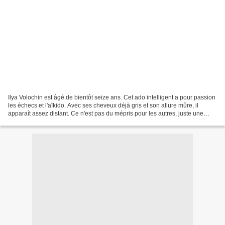
Ilya Volochin est âgé de bientôt seize ans. Cet ado intelligent a pour passion
les échecs et l'aïkido. Avec ses cheveux déjà gris et son allure mûre, il
apparaît assez distant. Ce n'est pas du mépris pour les autres, juste une
expression de sa timidité....