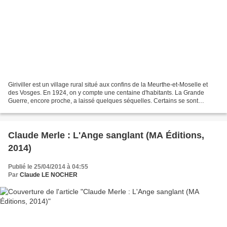
Giriviller est un village rural situé aux confins de la Meurthe-et-Moselle et
des Vosges. En 1924, on y compte une centaine d'habitants. La Grande
Guerre, encore proche, a laissé quelques séquelles. Certains se sont
expatriés, tel le frère du maire. Hélas,...
Claude Merle : L'Ange sanglant (MA Éditions,
2014)
Publié le 25/04/2014 à 04:55
Par
Claude LE NOCHER