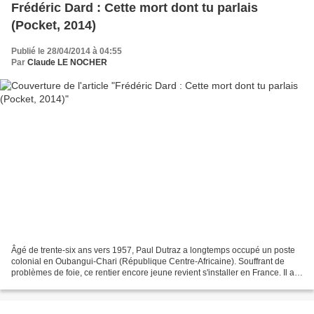
Frédéric Dard : Cette mort dont tu parlais
(Pocket, 2014)
Publié le 28/04/2014 à 04:55
Par
Claude LE NOCHER
Âgé de trente-six ans vers 1957, Paul Dutraz a longtemps occupé un poste
colonial en Oubangui-Chari (République Centre-Africaine). Souffrant de
problèmes de foie, ce rentier encore jeune revient s'installer en France. Il a
acheté une maison en Sologne,...