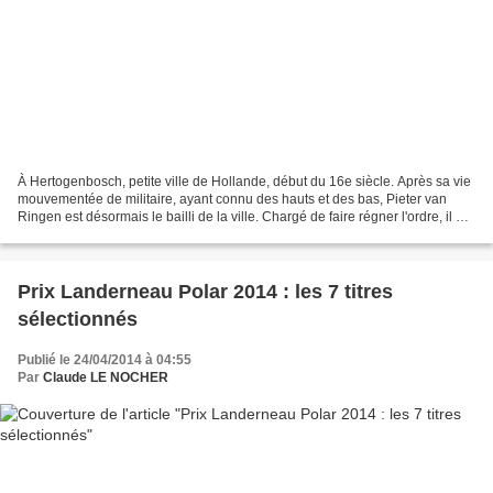
À Hertogenbosch, petite ville de Hollande, début du 16e siècle. Après sa vie
mouvementée de militaire, ayant connu des hauts et des bas, Pieter van
Ringen est désormais le bailli de la ville. Chargé de faire régner l'ordre, il est
assisté du brutal Jos...
Prix Landerneau Polar 2014 : les 7 titres
sélectionnés
Publié le 24/04/2014 à 04:55
Par
Claude LE NOCHER