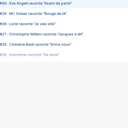
#30 : Eve Angeli raconte "Avant de partir"
#29 : MC Solaar raconte "Bouge de là"
28 : Lorie raconte "Je vais vite"
#27 : Christophe Willem raconte "Jacques a dit"
#26 : Chimène Badi raconte "Entre nous"
#25 : Indochine raconte "3e sexe"
#24 : Zaho raconte "C'est chelou"
#23 : Patrick Bruel raconte "Au café des délices"
#22 : Kyo raconte "Le chemin"
#21 : Nolwenn Leroy raconte "Cassé"
#20 : Patrick Hernandez raconte "Born to be alive"
#19 : Lorie raconte "Près de moi"
#18 : Michael Jones raconte "A nos actes manqués" (avec Jean-Jacque