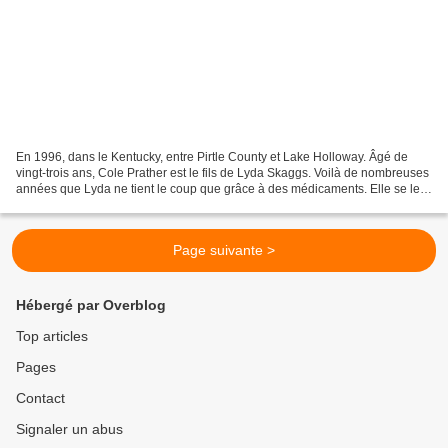
En 1996, dans le Kentucky, entre Pirtle County et Lake Holloway. Âgé de
vingt-trois ans, Cole Prather est le fils de Lyda Skaggs. Voilà de nombreuses
années que Lyda ne tient le coup que grâce à des médicaments. Elle se les
procure comme elle peut, ce...
Page suivante >
Hébergé par Overblog
Top articles
Pages
Contact
Signaler un abus