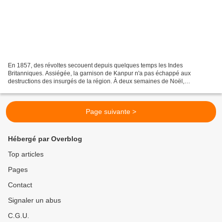
En 1857, des révoltes secouent depuis quelques temps les Indes
Britanniques. Assiégée, la garnison de Kanpur n'a pas échappé aux
destructions des insurgés de la région. À deux semaines de Noël,
l'ambiance n'est pas aux festivités. D'autant qu'un prisonnier...
Page suivante >
Hébergé par Overblog
Top articles
Pages
Contact
Signaler un abus
C.G.U.