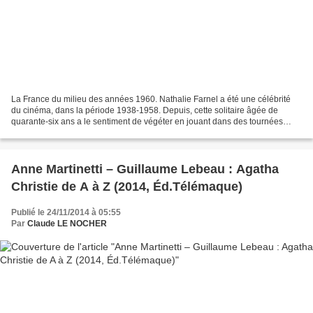
La France du milieu des années 1960. Nathalie Farnel a été une célébrité
du cinéma, dans la période 1938-1958. Depuis, cette solitaire âgée de
quarante-six ans a le sentiment de végéter en jouant dans des tournées
théâtres en province. Elle a précipité...
Anne Martinetti – Guillaume Lebeau : Agatha
Christie de A à Z (2014, Éd.Télémaque)
Publié le 24/11/2014 à 05:55
Par
Claude LE NOCHER