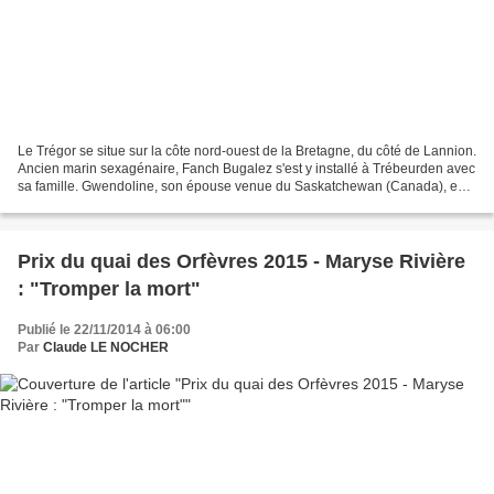
Le Trégor se situe sur la côte nord-ouest de la Bretagne, du côté de Lannion.
Ancien marin sexagénaire, Fanch Bugalez s'est y installé à Trébeurden avec
sa famille. Gwendoline, son épouse venue du Saskatchewan (Canada), ex-
chanteuse, est âgée de vingt-cinq...
Prix du quai des Orfèvres 2015 - Maryse Rivière
: "Tromper la mort"
Publié le 22/11/2014 à 06:00
Par
Claude LE NOCHER