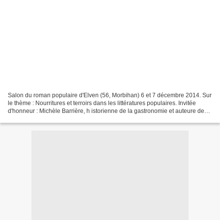
Salon du roman populaire d'Elven (56, Morbihan) 6 et 7 décembre 2014. Sur
le thème : Nourritures et terroirs dans les littératures populaires. Invitée
d'honneur : Michèle Barrière, h istorienne de la gastronomie et auteure de
romans policiers et historiques...