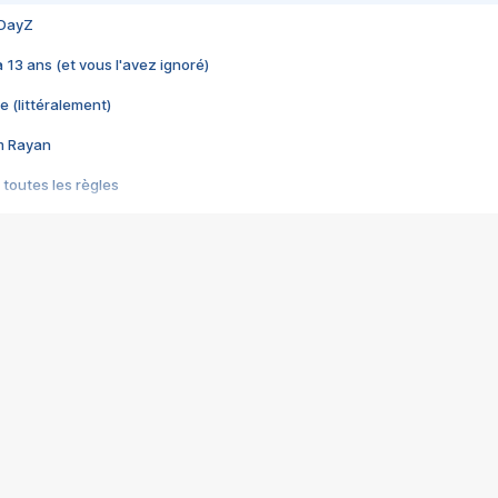
 DayZ
 a 13 ans (et vous l'avez ignoré)
e (littéralement)
im Rayan
 toutes les règles
s les jeux vidéo
us choquant de Rockstar ? - Le scandale BULLY
e plus moche de Steam
du RÊVE tourne au CAUCHEMAR
pendant 8 heures
it… à tort
umiliés par un jeu vidéo