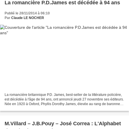
La romancière P.D.James est décédée à 94 ans
Publié le 28/11/2014 à 06:10
Par
Claude LE NOCHER
La romancière britannique P.D. James, best-seller de la littérature policière,
est décédée à l'âge de 94 ans, ont annoncé jeudi 27 novembre ses éditeurs.
Née en 1920 à Oxford, Phyllis Dorothy James, élevée au rang de baronne
James of Holland Park, a écrit...
M.Villard – J.B.Pouy – José Correa : L'Alphabet