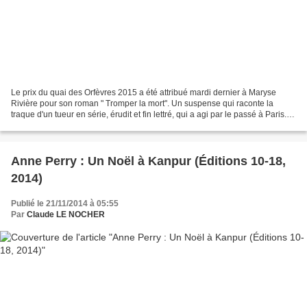
Le prix du quai des Orfèvres 2015 a été attribué mardi dernier à Maryse
Rivière pour son roman " Tromper la mort". Un suspense qui raconte la
traque d'un tueur en série, érudit et fin lettré, qui a agi par le passé à Paris. Il
récidive en Irlande cette...
Anne Perry : Un Noël à Kanpur (Éditions 10-18,
2014)
Publié le 21/11/2014 à 05:55
Par
Claude LE NOCHER