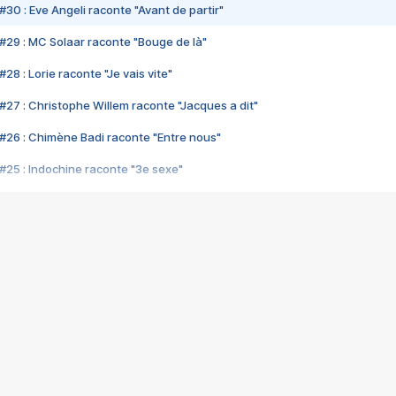
#30 : Eve Angeli raconte "Avant de partir"
#29 : MC Solaar raconte "Bouge de là"
28 : Lorie raconte "Je vais vite"
#27 : Christophe Willem raconte "Jacques a dit"
#26 : Chimène Badi raconte "Entre nous"
#25 : Indochine raconte "3e sexe"
#24 : Zaho raconte "C'est chelou"
#23 : Patrick Bruel raconte "Au café des délices"
#22 : Kyo raconte "Le chemin"
#21 : Nolwenn Leroy raconte "Cassé"
#20 : Patrick Hernandez raconte "Born to be alive"
#19 : Lorie raconte "Près de moi"
#18 : Michael Jones raconte "A nos actes manqués" (avec Jean-Jacque