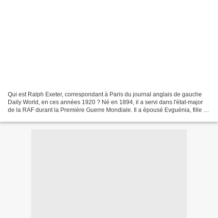
Qui est Ralph Exeter, correspondant à Paris du journal anglais de gauche
Daily World, en ces années 1920 ? Né en 1894, il a servi dans l'état-major
de la RAF durant la Première Guerre Mondiale. Il a épousé Evguénia, fille du
général russe tsariste Ignatiev,...