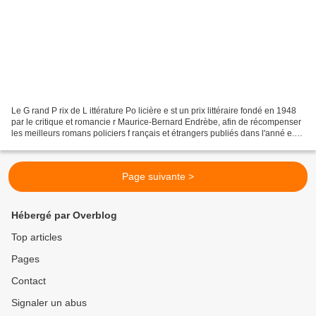
Le G rand P rix de L ittérature Po licière e st un prix littéraire fondé en 1948
par le critique et romancie r Maurice-Bernard Endrèbe, afin de récompenser
les meilleurs romans policiers f rançais et étrangers publiés dans l'anné e.
C'est un jury d'experts...
Page suivante >
Hébergé par Overblog
Top articles
Pages
Contact
Signaler un abus