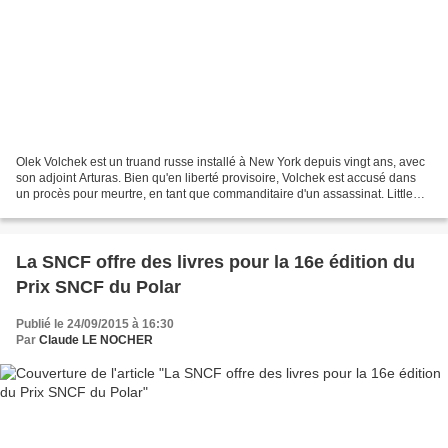
Olek Volchek est un truand russe installé à New York depuis vingt ans, avec
son adjoint Arturas. Bien qu'en liberté provisoire, Volchek est accusé dans
un procès pour meurtre, en tant que commanditaire d'un assassinat. Little
Benny, le témoin-clé protégé...
La SNCF offre des livres pour la 16e édition du
Prix SNCF du Polar
Publié le 24/09/2015 à 16:30
Par
Claude LE NOCHER