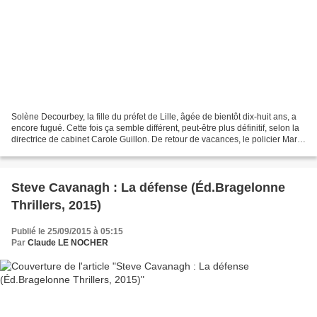
Solène Decourbey, la fille du préfet de Lille, âgée de bientôt dix-huit ans, a
encore fugué. Cette fois ça semble différent, peut-être plus définitif, selon la
directrice de cabinet Carole Guillon. De retour de vacances, le policier Marc
Flahaut est invité...
Steve Cavanagh : La défense (Éd.Bragelonne
Thrillers, 2015)
Publié le 25/09/2015 à 05:15
Par
Claude LE NOCHER