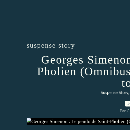
suspense story
Georges Simenon
Pholien (Omnibus
t
Suspense Story
1
Par 