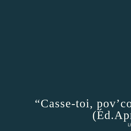
“Casse-toi, pov’c
(Éd.Ap
L