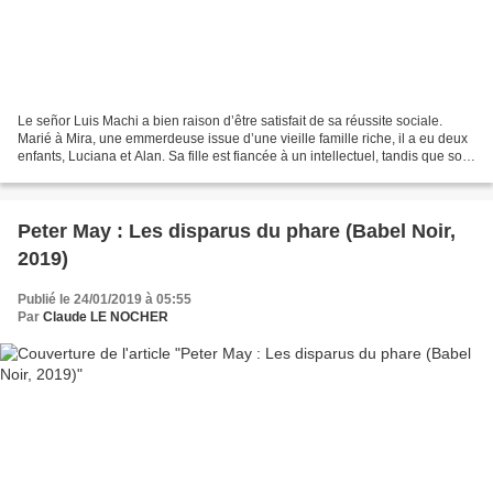
Le señor Luis Machi a bien raison d’être satisfait de sa réussite sociale.
Marié à Mira, une emmerdeuse issue d’une vieille famille riche, il a eu deux
enfants, Luciana et Alan. Sa fille est fiancée à un intellectuel, tandis que son
fils est homo. C’est...
Peter May : Les disparus du phare (Babel Noir,
2019)
Publié le 24/01/2019 à 05:55
Par
Claude LE NOCHER