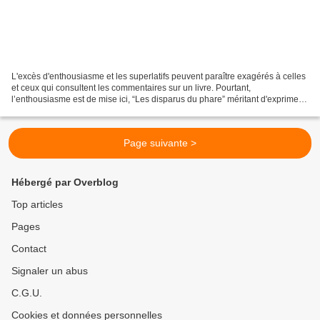
L'excès d'enthousiasme et les superlatifs peuvent paraître exagérés à celles
et ceux qui consultent les commentaires sur un livre. Pourtant,
l’enthousiasme est de mise ici, “Les disparus du phare” méritant d'exprimer
sans nuance le plaisir que l'on éprouve...
Page suivante >
Hébergé par Overblog
Top articles
Pages
Contact
Signaler un abus
C.G.U.
Cookies et données personnelles