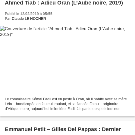
Ahmed Tiab : Adieu Oran (L’Aube noire, 2019)
Publié le 12/02/2019 à 05:55
Par
Claude LE NOCHER
Le commissaire Kémal Fadil est en poste à Oran, où il habite avec sa mère
Léla – handicapée en fauteuil roulant, et sa fiancée Fatou – originaire
d’Afrique noire, aujourd’hui infirmière. Fadil fait partie des policiers non-
inféodés au pouvoir actuel algérien,...
Emmanuel Petit – Gilles Del Pappas : Dernier