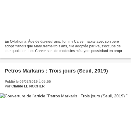
En Oklahoma. Âgé de dix-neuf ans, Tommy Carver habite avec son père
adoptif tandis que Mary, trente-trois ans, fille adoptée par Pa, s’occupe de
leur quotidien. Les Carver sont de modestes métayers possédant en propre
cinq hectares de terres. Leur riche...
Petros Markaris : Trois jours (Seuil, 2019)
Publié le 06/02/2019 à 05:55
Par
Claude LE NOCHER