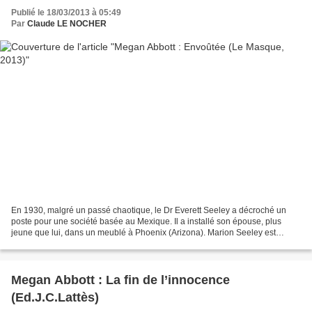
Publié le 18/03/2013 à 05:49
Par
Claude LE NOCHER
En 1930, malgré un passé chaotique, le Dr Everett Seeley a décroché un
poste pour une société basée au Mexique. Il a installé son épouse, plus
jeune que lui, dans un meublé à Phoenix (Arizona). Marion Seeley est
engagée comme secrétaire dans une clinique....
Megan Abbott : La fin de l’innocence
(Ed.J.C.Lattès)