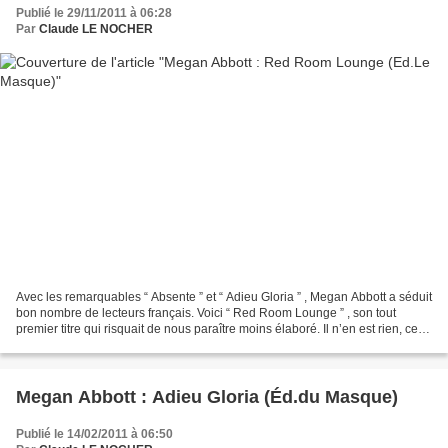
Publié le 29/11/2011 à 06:28
Par
Claude LE NOCHER
Avec les remarquables “ Absente ” et “ Adieu Gloria ” , Megan Abbott a séduit
bon nombre de lecteurs français. Voici “ Red Room Lounge ” , son tout
premier titre qui risquait de nous paraître moins élaboré. Il n’en est rien, ce
troisième roman publié...
Megan Abbott : Adieu Gloria (Éd.du Masque)
Publié le 14/02/2011 à 06:50