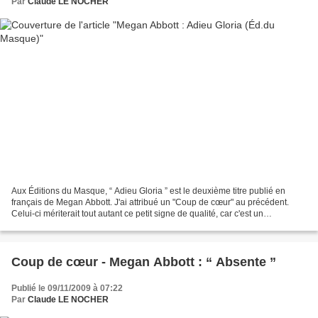
Par
Claude LE NOCHER
Aux Éditions du Masque, “ Adieu Gloria ” est le deuxième titre publié en
français de Megan Abbott. J'ai attribué un "Coup de cœur" au précédent.
Celui-ci mériterait tout autant ce petit signe de qualité, car c'est un
remarquable roman (disponible dès...
Coup de cœur - Megan Abbott : “ Absente ”
Publié le 09/11/2009 à 07:22
Par
Claude LE NOCHER