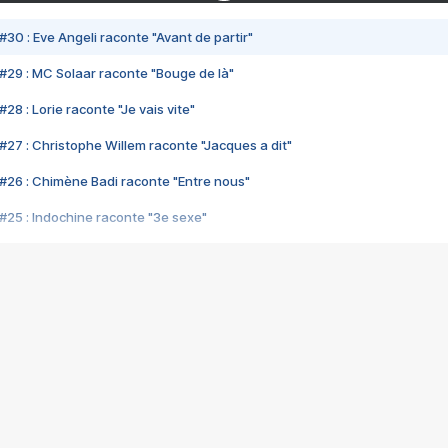
#30 : Eve Angeli raconte "Avant de partir"
#29 : MC Solaar raconte "Bouge de là"
28 : Lorie raconte "Je vais vite"
#27 : Christophe Willem raconte "Jacques a dit"
#26 : Chimène Badi raconte "Entre nous"
#25 : Indochine raconte "3e sexe"
#24 : Zaho raconte "C'est chelou"
#23 : Patrick Bruel raconte "Au café des délices"
#22 : Kyo raconte "Le chemin"
#21 : Nolwenn Leroy raconte "Cassé"
#20 : Patrick Hernandez raconte "Born to be alive"
#19 : Lorie raconte "Près de moi"