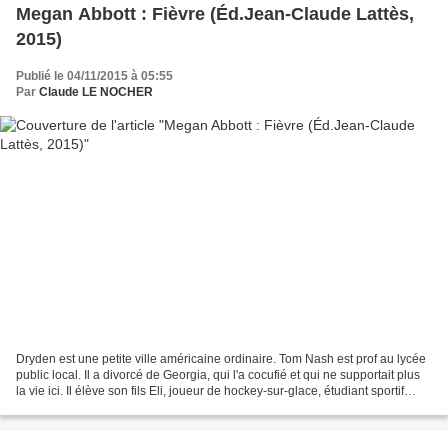
Megan Abbott : Fièvre (Éd.Jean-Claude Lattès,
2015)
Publié le 04/11/2015 à 05:55
Par
Claude LE NOCHER
Dryden est une petite ville américaine ordinaire. Tom Nash est prof au lycée
public local. Il a divorcé de Georgia, qui l'a cocufié et qui ne supportait plus
la vie ici. Il élève son fils Eli, joueur de hockey-sur-glace, étudiant sportif
séduisant qui...