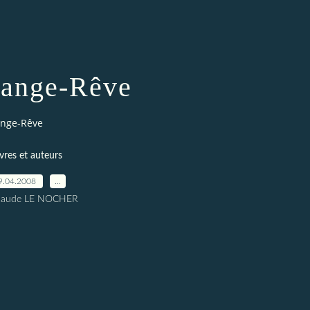
ange-Rêve
nge-Rêve
ivres et auteurs
9.04.2008
…
Claude LE NOCHER