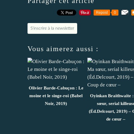
Partager cet article
Repost
0
S'inscrire à la newsletter
Vous aimerez aussi :
Olivier Barde-Cabuçon : Le
moine et le singe-roi (Babel
Oyinkan Braithwaite 
Noir, 2019)
sœur, serial killeus
(Éd.Delcourt, 2019) –
de cœur –