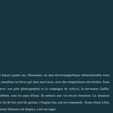
t depuis quatre ans. Désormais, un mur électromagnétique infranchissable nous
 installant un hiver qui dure neuf mois, avec des températures très froides. Iwan
avec son père (photographe) et la compagne de celui-ci, la ravissante Gaëlle.
référée, sont les amis d'Iwan. Ils mènent une vie encore heureuse. La situation
 lui de leur prof de guitare, l'Anglais Ian, par un commando. Ayant réussi à fuir,
ents libraires ont disparu, a été saccagée.