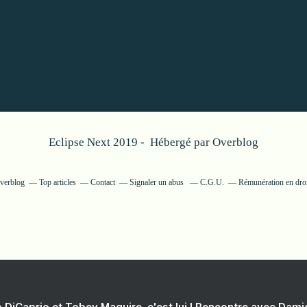
Eclipse Next 2019 - Hébergé par
Overblog
Overblog
Top articles
Contact
Signaler un abus
C.G.U.
Rémunération en droi
 DiCaprio et Tobey Maguire, c'est lui ! Rencontre avec Dam