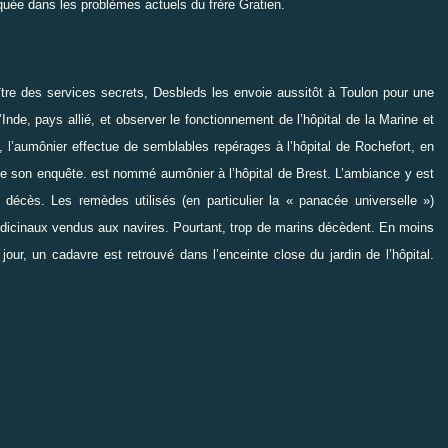
iquée dans les problèmes actuels du frère Gratien.
aître des services secrets, Desbleds les envoie aussitôt à Toulon pour une
nde, pays allié, et observer le fonctionnement de l’hôpital de la Marine et
le, l’aumônier effectue de semblables repérages à l’hôpital de Rochefort, en
f de son enquête. est nommé aumônier à l’hôpital de Brest. L’ambiance y est
écès. Les remèdes utilisés (en particulier la « panacée universelle »)
édicinaux vendus aux navires. Pourtant, trop de marins décèdent. En moins
r, un cadavre est retrouvé dans l’enceinte close du jardin de l’hôpital.