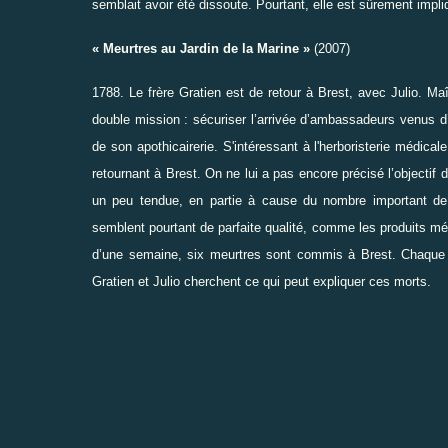
semblait avoir été dissoute. Pourtant, elle est sûrement impl
« Meurtres au Jardin de la Marine »
(2007)
1788. Le frère Gratien est de retour à Brest, avec Julio. M
double mission : sécuriser l’arrivée d’ambassadeurs venus d’I
de son apothicairerie. S'intéressant à l'herboristerie médica
retournant à Brest. On ne lui a pas encore précisé l’objecti
un peu tendue, en partie à cause du nombre important de d
semblent pourtant de parfaite qualité, comme les produits m
d’une semaine, six meurtres sont commis à Brest. Chaque jou
Gratien et Julio cherchent ce qui peut expliquer ces morts.