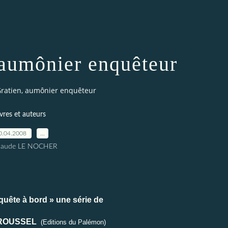
 aumônier enquêteur
Gratien, aumônier enquêteur
ivres et auteurs
0.04.2008
…
Claude LE NOCHER
quête à bord » une série de
 ROUSSEL
(Editions du Palémon)