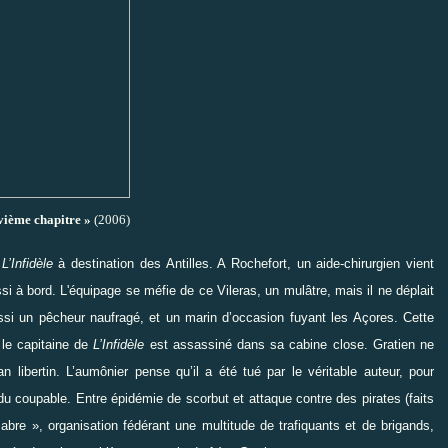
vième chapitre »
(2006)
e
L’Infidèle
à destination des Antilles. A Rochefort, un aide-chirurgien vient
i à bord. L'équipage se méfie de ce Vileras, un mulâtre, mais il ne déplait
si un pêcheur naufragé, et un marin d’occasion fuyant les Açores. Cette
 le capitaine de
L’Infidèle
est assassiné dans sa cabine close. Gratien ne
n libertin. L’aumônier pense qu’il a été tué par le véritable auteur, pour
du coupable. Entre épidémie de scorbut et attaque contre des pirates (faits
 Sabre », organisation fédérant une multitude de trafiquants et de brigands,