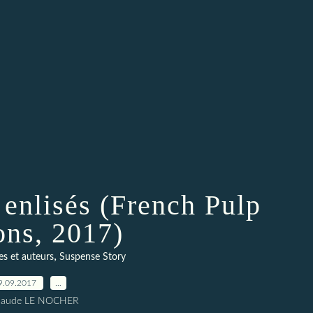
 enlisés (French Pulp
ons, 2017)
,
es et auteurs
Suspense Story
9.09.2017
…
Claude LE NOCHER