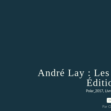
André Lay : Les
Éditi
,
Polar_2017
Livr
0
Par 