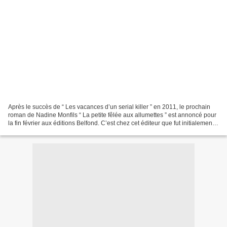
Après le succès de “ Les vacances d’un serial killer ” en 2011, le prochain
roman de Nadine Monfils “ La petite fêlée aux allumettes ” est annoncé pour
la fin février aux éditions Belfond. C’est chez cet éditeur que fut initialement
publié en 2008 “ Nickel...