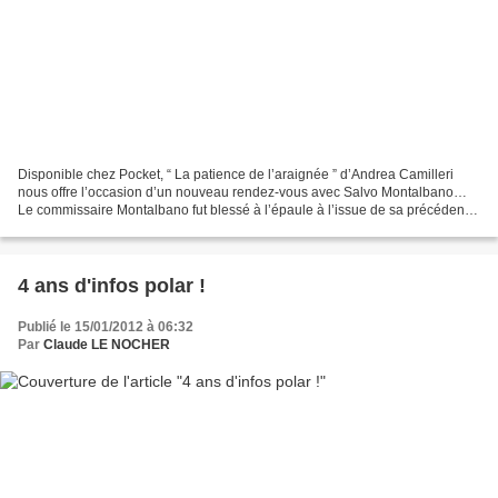
Disponible chez Pocket, “ La patience de l’araignée ” d’Andrea Camilleri
nous offre l’occasion d’un nouveau rendez-vous avec Salvo Montalbano…
Le commissaire Montalbano fut blessé à l’épaule à l’issue de sa précédente
enquête, celle du “tour de la bouée”....
4 ans d'infos polar !
Publié le 15/01/2012 à 06:32
Par
Claude LE NOCHER