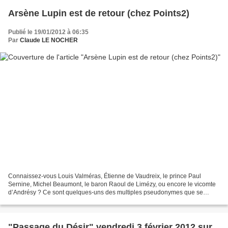
Arsène Lupin est de retour (chez Points2)
Publié le 19/01/2012 à 06:35
Par
Claude LE NOCHER
Connaissez-vous Louis Valméras, Étienne de Vaudreix, le prince Paul
Sernine, Michel Beaumont, le baron Raoul de Limézy, ou encore le vicomte
d’Andrésy ? Ce sont quelques-uns des multiples pseudonymes que se
choisit Arsène Lupin pour berner ses interlocuteurs....
"Passage du Désir" vendredi 3 février 2012 sur