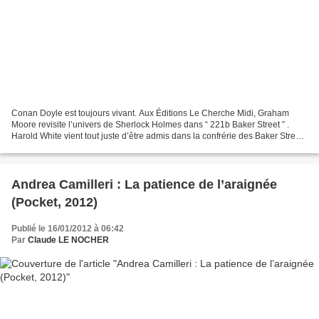
Conan Doyle est toujours vivant. Aux Éditions Le Cherche Midi, Graham
Moore revisite l’univers de Sherlock Holmes dans “ 221b Baker Street ” .
Harold White vient tout juste d’être admis dans la confrérie des Baker Street
Irregulars, les plus savants admirateurs...
Andrea Camilleri : La patience de l’araignée
(Pocket, 2012)
Publié le 16/01/2012 à 06:42
Par
Claude LE NOCHER