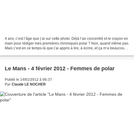
4 ans, c’est l’âge que j’ai sur cette photo. Déjà l’air concentré et le crayon en
main pour rédiger mes premières chroniques polar ? Non, quand même pas.
Mais c’est en ce temps-là que j’ai appris à lire, à écrire, et ça m’a beaucoup
servi depuis. Je vous...
Le Mans - 4 février 2012 - Femmes de polar
Publié le 14/01/2012 à 06:37
Par
Claude LE NOCHER