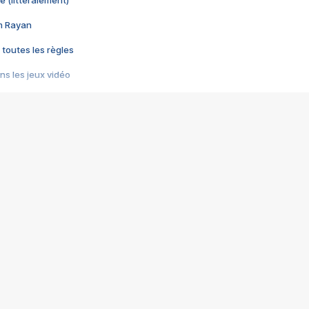
e (littéralement)
im Rayan
 toutes les règles
s les jeux vidéo
us choquant de Rockstar ? - Le scandale BULLY
e plus moche de Steam
du RÊVE tourne au CAUCHEMAR
pendant 8 heures
it… à tort
umiliés par un jeu vidéo
ire - Final Fantasy 8
ti un empire - Age of Empires
story DOFUS