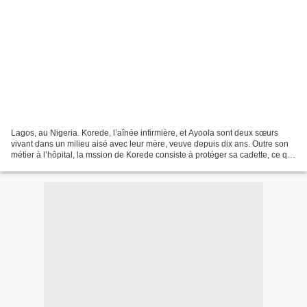
Lagos, au Nigeria. Korede, l’aînée infirmière, et Ayoola sont deux sœurs
vivant dans un milieu aisé avec leur mère, veuve depuis dix ans. Outre son
métier à l’hôpital, la mssion de Korede consiste à protéger sa cadette, ce qui
n’est pas si simple. Non...