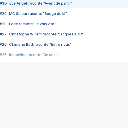
#30 : Eve Angeli raconte "Avant de partir"
#29 : MC Solaar raconte "Bouge de là"
28 : Lorie raconte "Je vais vite"
#27 : Christophe Willem raconte "Jacques a dit"
#26 : Chimène Badi raconte "Entre nous"
#25 : Indochine raconte "3e sexe"
#24 : Zaho raconte "C'est chelou"
#23 : Patrick Bruel raconte "Au café des délices"
#22 : Kyo raconte "Le chemin"
#21 : Nolwenn Leroy raconte "Cassé"
#20 : Patrick Hernandez raconte "Born to be alive"
#19 : Lorie raconte "Près de moi"
#18 : Michael Jones raconte "A nos actes manqués" (avec Jean-Jacque