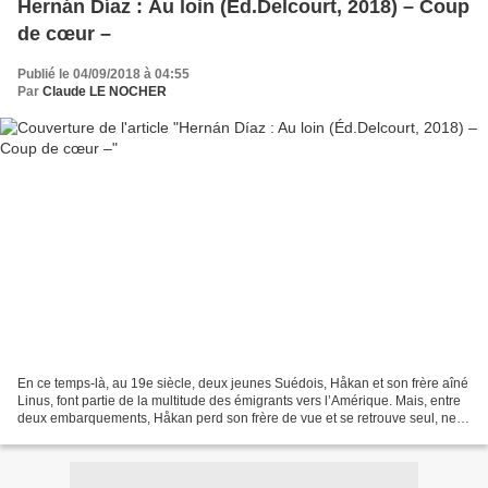
Hernán Díaz : Au loin (Éd.Delcourt, 2018) – Coup
de cœur –
Publié le 04/09/2018 à 04:55
Par
Claude LE NOCHER
En ce temps-là, au 19e siècle, deux jeunes Suédois, Håkan et son frère aîné
Linus, font partie de la multitude des émigrants vers l’Amérique. Mais, entre
deux embarquements, Håkan perd son frère de vue et se retrouve seul, ne
parlant pas un mot d’anglais....