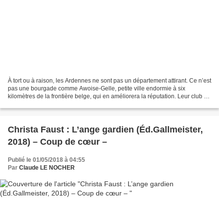
À tort ou à raison, les Ardennes ne sont pas un département attirant. Ce n’est
pas une bourgade comme Awoise-Gelle, petite ville endormie à six
kilomètres de la frontière belge, qui en améliorera la réputation. Leur club de
foot, le SCAG qui évolue en...
Christa Faust : L’ange gardien (Éd.Gallmeister,
2018) – Coup de cœur –
Publié le 01/05/2018 à 04:55
Par
Claude LE NOCHER