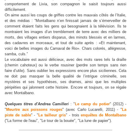
comportement de Livia, son compagnon le saisit toujours aussi
difficilement.
On aime aussi les coups de griffes contre les mauvais côtés de l’Italie,
et des médias :
“
Montalbano n’en finissait jamais de s’émerveiller de
comment étaient faits les gens qui besognaient à la télévision. Ils te
montraient les images d’un tremblement de terre avec des milliers de
morts, des villages entiers disparus, des minots blessés et en larmes,
des cadavres en morceaux, et tout de suite après : «Et maintenant,
voici de belles images du Carnaval de Rio». Chars colorés, allégresse,
samba, culs.
”
Le vocabulaire est aussi délicieux, avec des mots rares tels la draille
(chemin cahoteux) ou le verbe rousiner (perdre son temps sans rien
faire d’utile). Sans oublier les expressions encore plus siciliennes. Cela
ne doit pas masquer la belle qualité de l’intrigue criminelle, ses
mystères et ses hypothèses, ses drames, ainsi que les multiples
péripéties qui jalonnent cette histoire. Encore et toujours, on se régale
avec Montalbano.
Quelques titres d'Andrea Camilleri
: "
Le camp du potier
" (2012) -
"
Meurtre aux poissons rouges
" (avec Carlo Lucarelli, 2011) - "
La
piste de sable
" - "
Le tailleur gris
" - trois
enquêtes de Montalbano
("La forme de l'eau", "Le tour de la bouée", "La lune de papier").