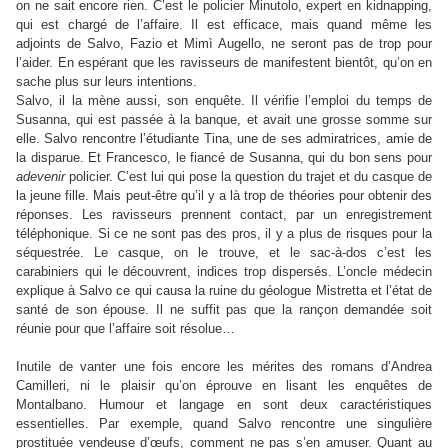
on ne sait encore rien. C’est le policier Minutolo, expert en kidnapping,
qui est chargé de l’affaire. Il est efficace, mais quand même les
adjoints de Salvo, Fazio et Mimì Augello, ne seront pas de trop pour
l’aider. En espérant que les ravisseurs de manifestent bientôt, qu’on en
sache plus sur leurs intentions.
Salvo, il la mène aussi, son enquête. Il vérifie l’emploi du temps de
Susanna, qui est passée à la banque, et avait une grosse somme sur
elle. Salvo rencontre l’étudiante Tina, une de ses admiratrices, amie de
la disparue. Et Francesco, le fiancé de Susanna, qui du bon sens pour
adevenir
policier. C’est lui qui pose la question du trajet et du casque de
la jeune fille. Mais peut-être qu’il y a là trop de théories pour obtenir des
réponses. Les ravisseurs prennent contact, par un enregistrement
téléphonique. Si ce ne sont pas des pros, il y a plus de risques pour la
séquestrée. Le casque, on le trouve, et le sac-à-dos c’est les
carabiniers qui le découvrent, indices trop dispersés. L’oncle médecin
explique à Salvo ce qui causa la ruine du géologue Mistretta et l’état de
santé de son épouse. Il ne suffit pas que la rançon demandée soit
réunie pour que l’affaire soit résolue…
Inutile de vanter une fois encore les mérites des romans d’Andrea
Camilleri, ni le plaisir qu’on éprouve en lisant les enquêtes de
Montalbano. Humour et langage en sont deux caractéristiques
essentielles. Par exemple, quand Salvo rencontre une singulière
prostituée vendeuse d’œufs, comment ne pas s’en amuser. Quant au