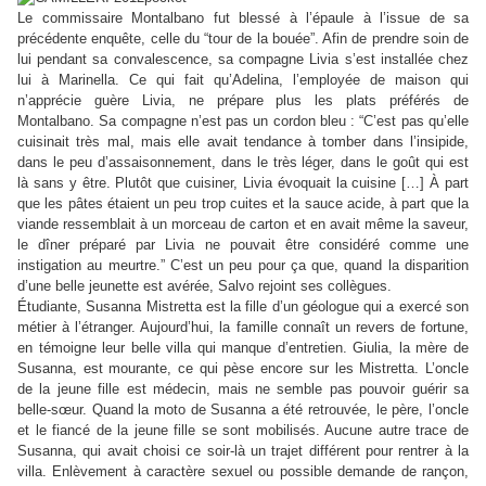
Le commissaire Montalbano fut blessé à l’épaule à l’issue de sa
précédente enquête, celle du
“
tour de la bouée
”
. Afin de prendre soin de
lui pendant sa convalescence, sa compagne Livia s’est installée chez
lui à Marinella. Ce qui fait qu’Adelina, l’employée de maison qui
n’apprécie guère Livia, ne prépare plus les plats préférés de
Montalbano. Sa compagne n’est pas un cordon bleu :
“
C’est pas qu’elle
cuisinait très mal, mais elle avait tendance à tomber dans l’insipide,
dans le peu d’assaisonnement, dans le très léger, dans le goût qui est
là sans y être. Plutôt que cuisiner, Livia évoquait la cuisine […] À part
que les pâtes étaient un peu trop cuites et la sauce acide, à part que la
viande ressemblait à un morceau de carton et en avait même la saveur,
le dîner préparé par Livia ne pouvait être considéré comme une
instigation au meurtre.
”
C’est un peu pour ça que, quand la disparition
d’une belle jeunette est avérée, Salvo rejoint ses collègues.
Étudiante, Susanna Mistretta est la fille d’un géologue qui a exercé son
métier à l’étranger. Aujourd’hui, la famille connaît un revers de fortune,
en témoigne leur belle villa qui manque d’entretien. Giulia, la mère de
Susanna, est mourante, ce qui pèse encore sur les Mistretta. L’oncle
de la jeune fille est médecin, mais ne semble pas pouvoir guérir sa
belle-sœur. Quand la moto de Susanna a été retrouvée, le père, l’oncle
et le fiancé de la jeune fille se sont mobilisés. Aucune autre trace de
Susanna, qui avait choisi ce soir-là un trajet différent pour rentrer à la
villa. Enlèvement à caractère sexuel ou possible demande de rançon,