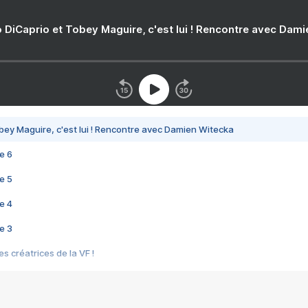
 DiCaprio et Tobey Maguire, c'est lui ! Rencontre avec Dam
bey Maguire, c'est lui ! Rencontre avec Damien Witecka
e 6
e 5
e 4
e 3
s créatrices de la VF !
e 2
e 1