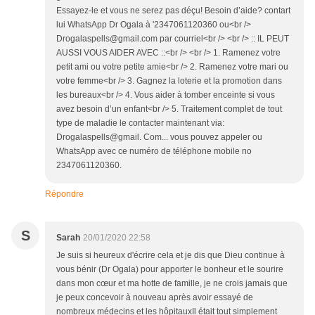
Essayez-le et vous ne serez pas déçu! Besoin d’aide? contart
lui WhatsApp Dr Ogala à '2347061120360 ou<br />
Drogalaspells@gmail.com par courriel<br /> <br /> :: IL PEUT
AUSSI VOUS AIDER AVEC ::<br /> <br /> 1. Ramenez votre
petit ami ou votre petite amie<br /> 2. Ramenez votre mari ou
votre femme<br /> 3. Gagnez la loterie et la promotion dans
les bureaux<br /> 4. Vous aider à tomber enceinte si vous
avez besoin d’un enfant<br /> 5. Traitement complet de tout
type de maladie le contacter maintenant via:
Drogalaspells@gmail. Com... vous pouvez appeler ou
WhatsApp avec ce numéro de téléphone mobile no
2347061120360.
Répondre
S
Sarah
20/01/2020 22:58
Je suis si heureux d'écrire cela et je dis que Dieu continue à
vous bénir (Dr Ogala) pour apporter le bonheur et le sourire
dans mon cœur et ma hotte de famille, je ne crois jamais que
je peux concevoir à nouveau après avoir essayé de
nombreux médecins et les hôpitauxIl était tout simplement