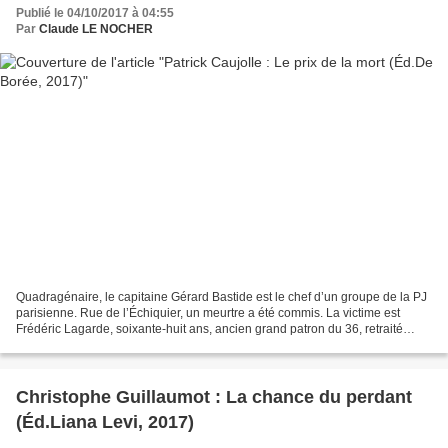
Publié le 04/10/2017 à 04:55
Par
Claude LE NOCHER
Quadragénaire, le capitaine Gérard Bastide est le chef d’un groupe de la PJ
parisienne. Rue de l’Échiquier, un meurtre a été commis. La victime est
Frédéric Lagarde, soixante-huit ans, ancien grand patron du 36, retraité
depuis quelques années. Le mot...
Christophe Guillaumot : La chance du perdant
(Éd.Liana Levi, 2017)