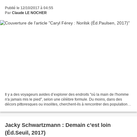
Publié le 12/10/2017 à 04:55
Par
Claude LE NOCHER
Il y a des voyageurs avides d’explorer des endroits "où la main de l'homme
n'a jamais mis le pied", selon une célèbre formule. Du moins, dans des
décors pittoresques ou insolites, cherchent-ils à rencontrer des populations
et des cultures différentes....
Jacky Schwartzmann : Demain c’est loin
(Éd.Seuil, 2017)