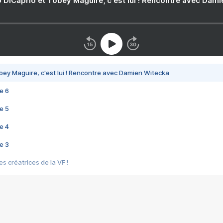
 DiCaprio et Tobey Maguire, c'est lui ! Rencontre avec Dam
bey Maguire, c'est lui ! Rencontre avec Damien Witecka
e 6
e 5
e 4
e 3
s créatrices de la VF !
e 2
e 1
e Mektoub My Love arrive enfin ! Rencontre avec Shaïn Boumedine et Sal