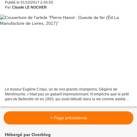
Publié le 01/10/2017 à 04:55
Par
Claude LE NOCHER
Le boxeur Eugène Criqui, un de nos grands champions. Gégène de
Ménilmuche, c’était pas un gabarit impressionnant. N’empêche que le petit
gars de Belleville né en 1893, qui avait débuté dans la vie comme arpète
tourneur ajusteur à treize ans, il avait...
< Page précédente
Hébergé par Overblog