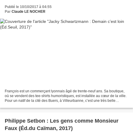
Publié le 10/10/2017 à 04:55
Par
Claude LE NOCHER
François est un commerçant lyonnais âgé de trente-neuf ans. Sa boutique,
où se vendent des tee-shirts humoristiques, est installée au cœur de la ville.
Pour un natif de la cité des Buers, à Villeurbanne, c’est une très belle
progression sociale. Là-bas,...
Philippe Setbon : Les gens comme Monsieur
Faux (Éd.du Caïman, 2017)