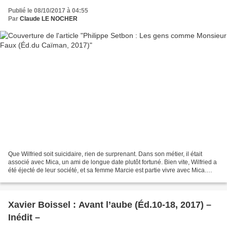
Publié le 08/10/2017 à 04:55
Par
Claude LE NOCHER
Que Wilfried soit suicidaire, rien de surprenant. Dans son métier, il était
associé avec Mica, un ami de longue date plutôt fortuné. Bien vite, Wilfried a
été éjecté de leur société, et sa femme Marcie est partie vivre avec Mica.
Retourner habiter chez...
Xavier Boissel : Avant l’aube (Éd.10-18, 2017) –
Inédit –