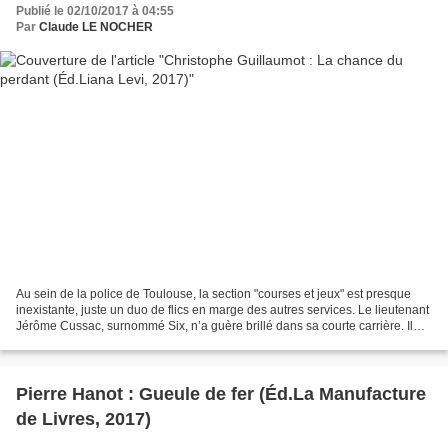
Publié le 02/10/2017 à 04:55
Par
Claude LE NOCHER
Au sein de la police de Toulouse, la section "courses et jeux" est presque
inexistante, juste un duo de flics en marge des autres services. Le lieutenant
Jérôme Cussac, surnommé Six, n’a guère brillé dans sa courte carrière. Il
reste obnubilé par un gros...
Pierre Hanot : Gueule de fer (Éd.La Manufacture
de Livres, 2017)