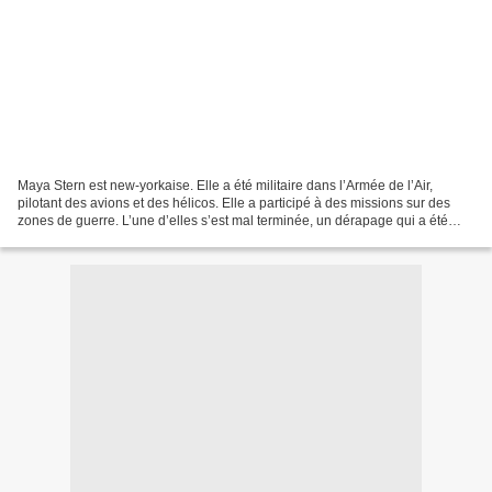
Maya Stern est new-yorkaise. Elle a été militaire dans l’Armée de l’Air,
pilotant des avions et des hélicos. Elle a participé à des missions sur des
zones de guerre. L’une d’elles s’est mal terminée, un dérapage qui a été
publiquement relayé par le site...