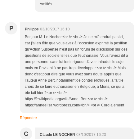
Amitiés.
P
Philippe
03/10/2017 16:10
Bonjour M. Le Nocher,<br /> <br /> Je ne m'étendrai pas ici,
car j'ai en tête que vous avez à l'occasion exprimé la position
qu'Action Suspense n'est pas un forum de discussion sur des
questions de société telles que l'euthanasie. Vous l'aviez dit à
une personne, sans lui tenir rigueur d'avoir introduit le sujet
mais en l'invitant à ne pas trop développer.<br /> <br /> Mais
donc c'est pour dire que vous avez sans doute appris que
l'auteur Anne Bert, notamment de contes érotiques, a fait le
choix de se faire euthanasier en Belgique, à Mons, ce qui a
été fait hier ?<br /> <br />
https://fr.wikipedia.org/wiki/Anne_Bert<br /> <br />
https://anneelisa.wordpress.com/<br /> <br /> Cordialement
Répondre
C
Claude LE NOCHER
03/10/2017 16:23