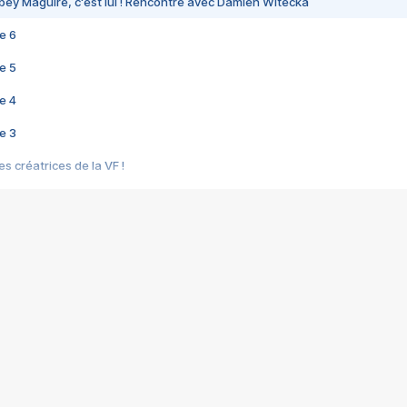
bey Maguire, c'est lui ! Rencontre avec Damien Witecka
e 6
e 5
e 4
e 3
s créatrices de la VF !
e 2
e 1
e Mektoub My Love arrive enfin ! Rencontre avec Shaïn Boumedine et Sal
i : après Toni en famille
elle réalise le bouleversant Dites lui que je l'aime
ais ! Rencontre autour de Vie privée de Rebecca Zlotowski
 de Marguerite, Grave... Rencontre avec Ella Rumpf