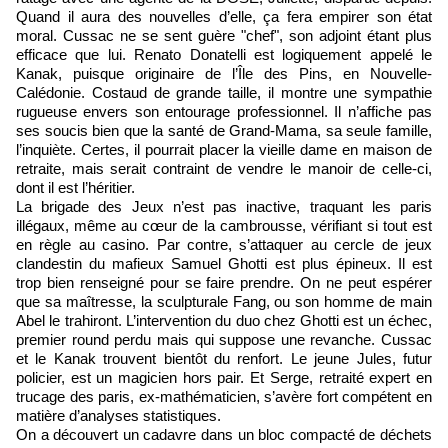
Quand il aura des nouvelles d’elle, ça fera empirer son état
moral. Cussac ne se sent guère "chef", son adjoint étant plus
efficace que lui. Renato Donatelli est logiquement appelé le
Kanak, puisque originaire de l’Île des Pins, en Nouvelle-
Calédonie. Costaud de grande taille, il montre une sympathie
rugueuse envers son entourage professionnel. Il n’affiche pas
ses soucis bien que la santé de Grand-Mama, sa seule famille,
l’inquiète. Certes, il pourrait placer la vieille dame en maison de
retraite, mais serait contraint de vendre le manoir de celle-ci,
dont il est l’héritier.
La brigade des Jeux n’est pas inactive, traquant les paris
illégaux, même au cœur de la cambrousse, vérifiant si tout est
en règle au casino. Par contre, s’attaquer au cercle de jeux
clandestin du mafieux Samuel Ghotti est plus épineux. Il est
trop bien renseigné pour se faire prendre. On ne peut espérer
que sa maîtresse, la sculpturale Fang, ou son homme de main
Abel le trahiront. L’intervention du duo chez Ghotti est un échec,
premier round perdu mais qui suppose une revanche. Cussac
et le Kanak trouvent bientôt du renfort. Le jeune Jules, futur
policier, est un magicien hors pair. Et Serge, retraité expert en
trucage des paris, ex-mathématicien, s’avère fort compétent en
matière d’analyses statistiques.
On a découvert un cadavre dans un bloc compacté de déchets