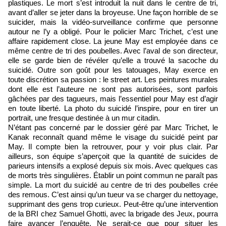
plastiques. Le mort s’est introduit la nuit dans le centre de tri,
avant d’aller se jeter dans la broyeuse. Une façon horrible de se
suicider, mais la vidéo-surveillance confirme que personne
autour ne l’y a obligé. Pour le policier Marc Trichet, c’est une
affaire rapidement close. La jeune May est employée dans ce
même centre de tri des poubelles. Avec l’aval de son directeur,
elle se garde bien de révéler qu’elle a trouvé la sacoche du
suicidé. Outre son goût pour les tatouages, May exerce en
toute discrétion sa passion : le street art. Les peintures murales
dont elle est l’auteure ne sont pas autorisées, sont parfois
gâchées par des tagueurs, mais l’essentiel pour May est d’agir
en toute liberté. La photo du suicidé l’inspire, pour en tirer un
portrait, une fresque destinée à un mur citadin.
N’étant pas concerné par le dossier géré par Marc Trichet, le
Kanak reconnaît quand même le visage du suicidé peint par
May. Il compte bien la retrouver, pour y voir plus clair. Par
ailleurs, son équipe s’aperçoit que la quantité de suicides de
parieurs intensifs a explosé depuis six mois. Avec quelques cas
de morts très singulières. Établir un point commun ne paraît pas
simple. La mort du suicidé au centre de tri des poubelles crée
des remous. C’est ainsi qu’un tueur va se charger du nettoyage,
supprimant des gens trop curieux. Peut-être qu’une intervention
de la BRI chez Samuel Ghotti, avec la brigade des Jeux, pourra
faire avancer l’enquête. Ne serait-ce que pour situer les