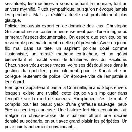
ses rituels, les machines à sous crachant la monnaie, tout un
univers mythifié. Plutôt sympathique, puisqu’on n’évoque jamais
les perdants. Mais la réalité actuelle est probablement plus
glauque.
Policier toulousain expert en ce domaine des jeux, Christophe
Guillaumot ne se contente heureusement pas d’une intrigue où
primerait l’aspect documentaire. On espère que son équipe ne
ressemble pas exactement à celle qu’il présente. Avec un jeune
flic mal dans sa tête, un aspirant policier doué comme
illusionniste, un retraité matheux ex-tricheur, et un géant
bienveillant et réactif venu de lointaines îles du Pacifique.
Chacun son vécu et ses tracas, voire ses déséquilibres dans la
gestion du quotidien, principalement pour le Kanak et son
collègue lieutenant de police. On éprouve vite de l’empathie à
leur égard.
Bien que n’appartenant pas à la Criminelle, ni aux Stups envers
lesquels existe une rivalité, cette équipe va s’impliquer dans
l’enquête sur la mort de parieurs. S’impliquer, c’est le mot. Y
compris pour les beaux yeux d’une graffeuse sauvage, peut-
être un peu trop curieuse. Une histoire fort bien construire où,
malgré un chassé-croisé de situations offrant une sacrée
densité au scénario, on suit avec grand plaisir les péripéties. Un
polar noir franchement convaincant…