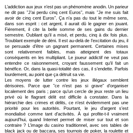
L’addiction aux jeux n’est pas un phénomène anodin. Un parieur
ne dit pas "J’ai perdu cinq cent Euros", mais "Je me suis fait
avoir de cinq cent Euros". Ça n’a pas du tout le même sens,
dans son esprit : cet argent, il aurait dû le gagner en jouant.
Fièrement, il cite la belle somme de ses gains du dernier
semestre. Oubliant qu’il a misé, et perdu, cinq à dix fois plus.
Troublant exemple de déni. Il est au-delà de l’excitation du jeu, il
se persuade d’être un gagnant permanent. Certaines mises
sont relativement faibles, mais atteignent des totaux
conséquents en les multipliant. Le joueur addictif ne veut pas
entendre ce raisonnement, croyant faussement qu’il fait un
bénéfice. Or, dans la quasi-totalité des cas, il s’endette. Parfois
lourdement, au point que ça détruit sa vie.
Les moyens de lutter contre les jeux illégaux semblent
dérisoires. Parce que "ce n’est pas si grave" d’organiser
localement des paris ; parce qu’un cercle de jeux reste un lieu
privé où le flagrant délit est difficile à constater. Dans la
hiérarchie des crimes et délits, ce n’est évidemment pas une
priorité pour les autorités. Pourtant, le jeu d’argent s’est
mondialisé comme tant d’activités. À qui profite-t-il vraiment
aujourd’hui, quand Internet permet de miser sur tout et son
contraire ? L’image du casino traditionnel, avec ses tables de
black jack ou de baccara, ses tournois de poker, la roulette et