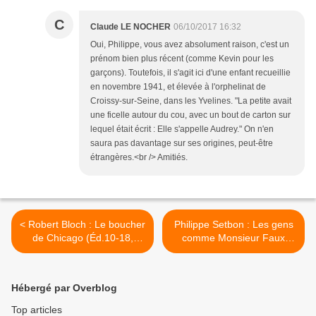
C
Claude LE NOCHER
06/10/2017 16:32
Oui, Philippe, vous avez absolument raison, c'est un
prénom bien plus récent (comme Kevin pour les
garçons). Toutefois, il s'agit ici d'une enfant recueillie
en novembre 1941, et élevée à l'orphelinat de
Croissy-sur-Seine, dans les Yvelines. "La petite avait
une ficelle autour du cou, avec un bout de carton sur
lequel était écrit : Elle s'appelle Audrey." On n'en
saura pas davantage sur ses origines, peut-être
étrangères.<br /> Amitiés.
< Robert Bloch : Le boucher
Philippe Setbon : Les gens
de Chicago (Éd.10-18,
comme Monsieur Faux
2017)
(Éd.du Caïman, 2017) >
Hébergé par Overblog
Top articles