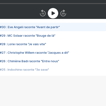
#30 : Eve Angeli raconte "Avant de partir"
#29 : MC Solaar raconte "Bouge de là"
28 : Lorie raconte "Je vais vite"
#27 : Christophe Willem raconte "Jacques a dit"
#26 : Chimène Badi raconte "Entre nous"
#25 : Indochine raconte "3e sexe"
#24 : Zaho raconte "C'est chelou"
#23 : Patrick Bruel raconte "Au café des délices"
#22 : Kyo raconte "Le chemin"
#21 : Nolwenn Leroy raconte "Cassé"