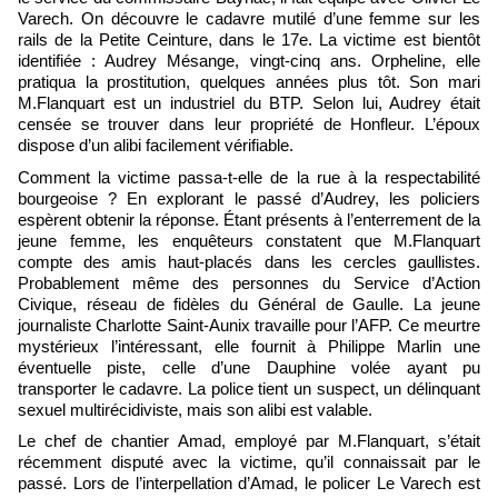
Varech. On découvre le cadavre mutilé d’une femme sur les
rails de la Petite Ceinture, dans le 17e. La victime est bientôt
identifiée : Audrey Mésange, vingt-cinq ans. Orpheline, elle
pratiqua la prostitution, quelques années plus tôt. Son mari
M.Flanquart est un industriel du BTP. Selon lui, Audrey était
censée se trouver dans leur propriété de Honfleur. L’époux
dispose d’un alibi facilement vérifiable.
Comment la victime passa-t-elle de la rue à la respectabilité
bourgeoise ? En explorant le passé d’Audrey, les policiers
espèrent obtenir la réponse. Étant présents à l’enterrement de la
jeune femme, les enquêteurs constatent que M.Flanquart
compte des amis haut-placés dans les cercles gaullistes.
Probablement même des personnes du Service d’Action
Civique, réseau de fidèles du Général de Gaulle. La jeune
journaliste Charlotte Saint-Aunix travaille pour l’AFP. Ce meurtre
mystérieux l’intéressant, elle fournit à Philippe Marlin une
éventuelle piste, celle d’une Dauphine volée ayant pu
transporter le cadavre. La police tient un suspect, un délinquant
sexuel multirécidiviste, mais son alibi est valable.
Le chef de chantier Amad, employé par M.Flanquart, s’était
récemment disputé avec la victime, qu’il connaissait par le
passé. Lors de l’interpellation d’Amad, le policer Le Varech est