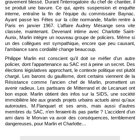
gravement blessé. Durant l’interrogatoire du chef de chantier, il
se produit une bavure. Ce qui, après suspension et enquête
interne, entraîne la fin de l’équipe du commissaire Baynac.
Ayant passé les Fêtes sur la côte normande, Marlin rentre à
Paris en janvier 1967. L’affaire Audrey Mésange sera vite
classée, maintenant. Devenant intime avec Charlotte Saint-
Aunix, Marlin intègre un nouveau groupe de policiers. Même si
un des collègues est sympathique, encore que peu causant,
l’ambiance sans cordialité change beaucoup.
Philippe Marlin est conscient qu’il doit se méfier d’un autre
policier, dont l’appartenance au SAC est à peine un secret. Des
élections législatives approchant, le contexte politique est plutôt
chargé. Les barons du gaullisme, dont certains viennent de la
Résistance comme l’ancien chef de Marlin, promettent un
avenir radieux. Les partisans de Mitterrand et de Lecanuet ont
bon espoir. Marlin obtient des infos sur la SIDS, une société
immobilière liée aux grands projets urbains actuels ainsi qu’aux
autoroutes. M.Flanquart et ses amis, mais aussi d’autres
membres du SAC, n’en feraient-ils pas partie ? L’accident d’un
ami dans le Morvan va avoir des conséquences, terriblement
dangereuses, pour Marlin et Charlotte…