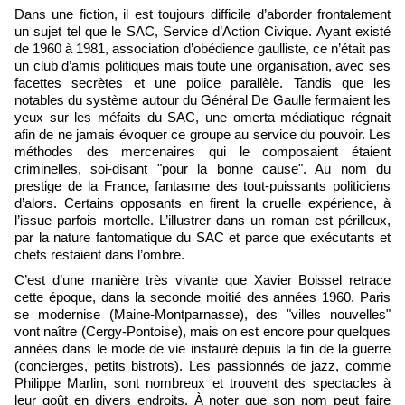
Dans une fiction, il est toujours difficile d’aborder frontalement
un sujet tel que le SAC, Service d’Action Civique. Ayant existé
de 1960 à 1981, association d’obédience gaulliste, ce n’était pas
un club d’amis politiques mais toute une organisation, avec ses
facettes secrètes et une police parallèle. Tandis que les
notables du système autour du Général De Gaulle fermaient les
yeux sur les méfaits du SAC, une omerta médiatique régnait
afin de ne jamais évoquer ce groupe au service du pouvoir. Les
méthodes des mercenaires qui le composaient étaient
criminelles, soi-disant "pour la bonne cause". Au nom du
prestige de la France, fantasme des tout-puissants politiciens
d’alors. Certains opposants en firent la cruelle expérience, à
l’issue parfois mortelle. L’illustrer dans un roman est périlleux,
par la nature fantomatique du SAC et parce que exécutants et
chefs restaient dans l’ombre.
C’est d’une manière très vivante que Xavier Boissel retrace
cette époque, dans la seconde moitié des années 1960. Paris
se modernise (Maine-Montparnasse), des "villes nouvelles"
vont naître (Cergy-Pontoise), mais on est encore pour quelques
années dans le mode de vie instauré depuis la fin de la guerre
(concierges, petits bistrots). Les passionnés de jazz, comme
Philippe Marlin, sont nombreux et trouvent des spectacles à
leur goût en divers endroits. À noter que son nom peut faire