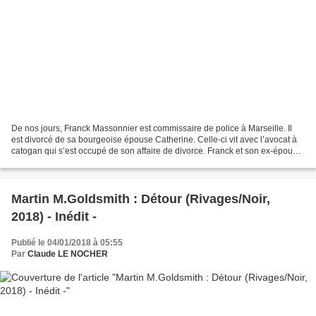
De nos jours, Franck Massonnier est commissaire de police à Marseille. Il
est divorcé de sa bourgeoise épouse Catherine. Celle-ci vit avec l’avocat à
catogan qui s’est occupé de son affaire de divorce. Franck et son ex-épouse
ont une fille adolescente,...
Martin M.Goldsmith : Détour (Rivages/Noir,
2018) - Inédit -
Publié le 04/01/2018 à 05:55
Par
Claude LE NOCHER