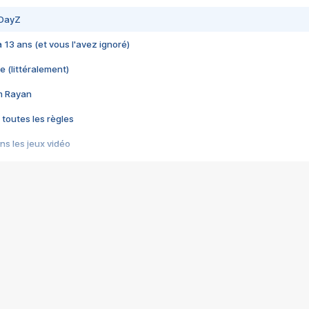
 DayZ
 a 13 ans (et vous l'avez ignoré)
e (littéralement)
im Rayan
 toutes les règles
s les jeux vidéo
us choquant de Rockstar ? - Le scandale BULLY
e plus moche de Steam
du RÊVE tourne au CAUCHEMAR
pendant 8 heures
it… à tort
umiliés par un jeu vidéo