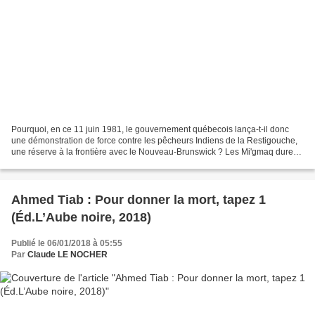
Pourquoi, en ce 11 juin 1981, le gouvernement québecois lança-t-il donc
une démonstration de force contre les pêcheurs Indiens de la Restigouche,
une réserve à la frontière avec le Nouveau-Brunswick ? Les Mi'gmaq durent
affronter des centaines de policiers...
Ahmed Tiab : Pour donner la mort, tapez 1
(Éd.L’Aube noire, 2018)
Publié le 06/01/2018 à 05:55
Par
Claude LE NOCHER