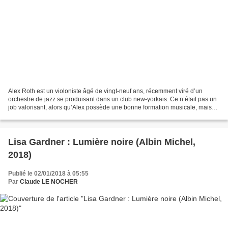
Alex Roth est un violoniste âgé de vingt-neuf ans, récemment viré d’un
orchestre de jazz se produisant dans un club new-yorkais. Ce n’était pas un
job valorisant, alors qu’Alex possède une bonne formation musicale, mais
maintenant il est fauché. Ce qui...
Lisa Gardner : Lumière noire (Albin Michel,
2018)
Publié le 02/01/2018 à 05:55
Par
Claude LE NOCHER