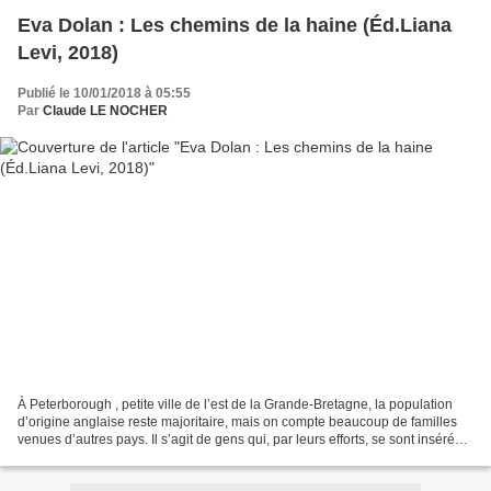
Eva Dolan : Les chemins de la haine (Éd.Liana
Levi, 2018)
Publié le 10/01/2018 à 05:55
Par
Claude LE NOCHER
À Peterborough , petite ville de l’est de la Grande-Bretagne, la population
d’origine anglaise reste majoritaire, mais on compte beaucoup de familles
venues d’autres pays. Il s’agit de gens qui, par leurs efforts, se sont insérés
et ont trouvé leur place...