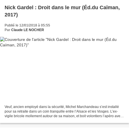
Nick Gardel : Droit dans le mur (Éd.du Caïman,
2017)
Publié le 12/01/2018 à 05:55
Par
Claude LE NOCHER
Veuf, ancien employé dans la sécurité, Michel Marchandeau s’est installé
pour sa retraite dans un coin tranquille entre l’Alsace et les Vosges. L’ex-
vigile bricole mollement autour de sa maison, et boit volontiers l’apéro avec
son copain Martial au "Saloon",...