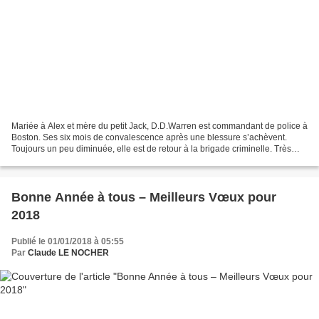
Mariée à Alex et mère du petit Jack, D.D.Warren est commandant de police à
Boston. Ses six mois de convalescence après une blessure s’achèvent.
Toujours un peu diminuée, elle est de retour à la brigade criminelle. Très
vite, se présente une affaire insolite....
Bonne Année à tous – Meilleurs Vœux pour
2018
Publié le 01/01/2018 à 05:55
Par
Claude LE NOCHER