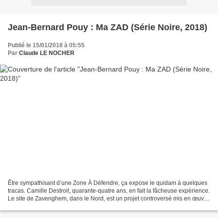
Jean-Bernard Pouy : Ma ZAD (Série Noire, 2018)
Publié le 15/01/2018 à 05:55
Par
Claude LE NOCHER
Être sympathisant d’une Zone À Défendre, ça expose le quidam à quelques
tracas. Camille Destroit, quarante-quatre ans, en fait la fâcheuse expérience.
Le site de Zavenghem, dans le Nord, est un projet controversé mis en œuvre
par la société Valter & Frères,...