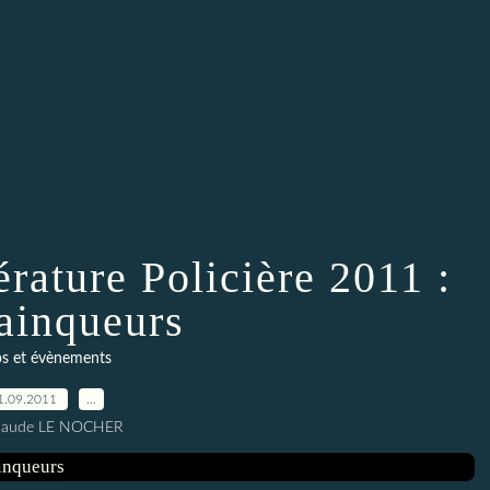
érature Policière 2011 :
vainqueurs
os et évènements
1.09.2011
…
Claude LE NOCHER