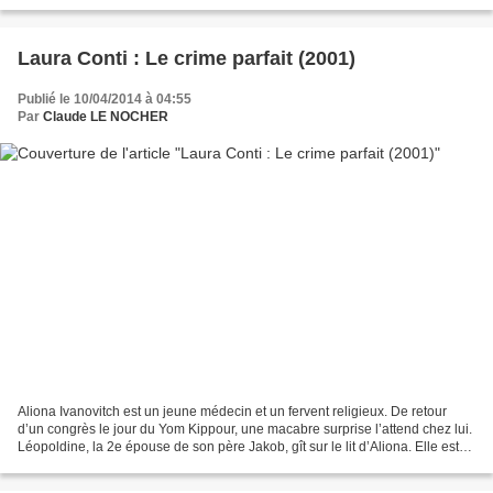
était habile. L’intrigue, la narration...
Laura Conti : Le crime parfait (2001)
Publié le 10/04/2014 à 04:55
Par
Claude LE NOCHER
Aliona Ivanovitch est un jeune médecin et un fervent religieux. De retour
d’un congrès le jour du Yom Kippour, une macabre surprise l’attend chez lui.
Léopoldine, la 2e épouse de son père Jakob, gît sur le lit d’Aliona. Elle est
morte, une étoile de David...