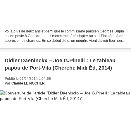
Voilà plus de deux ans et demi que le commissaire parisien Georges Dupin
est en poste à Concarneau. Il commence à s'adapter au sud-Finistère, à en
apprécier les charmes. En ce début d'été, un meurtre vient d'avoir lieu non
loin de là, à Pont-Aven. Dupin...
Didier Daeninckx – Joe G.Pinelli : Le tableau
papou de Port-Vila (Cherche Midi Éd, 2014)
Publié le 02/04/2014 à 04:55
Par
Claude LE NOCHER