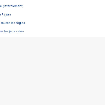
e (littéralement)
im Rayan
 toutes les règles
s les jeux vidéo
us choquant de Rockstar ? - Le scandale BULLY
e plus moche de Steam
du RÊVE tourne au CAUCHEMAR
pendant 8 heures
it… à tort
umiliés par un jeu vidéo
ire - Final Fantasy 8
ti un empire - Age of Empires