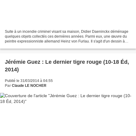
Suite à un incendie criminel visant sa maison, Didier Daeninckx déménage
quelques objets collectés ces dernières années. Parmi eux, une œuvre du
peintre expressionniste allemand Heinz von Furlau. Il s'agit d'un dessin à
l'encre de Chine, sur support imprimé....
Jérémie Guez : Le dernier tigre rouge (10-18 Éd,
2014)
Publié le 31/03/2014 à 04:55
Par
Claude LE NOCHER