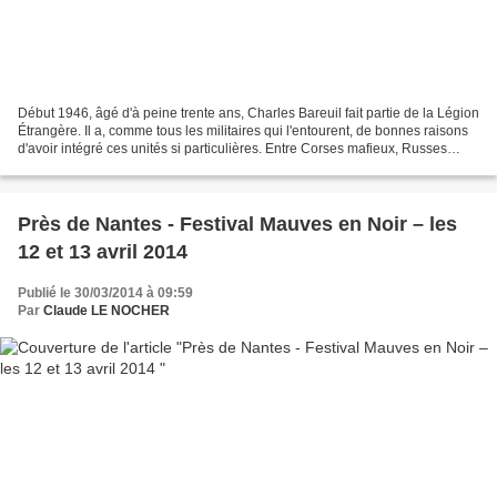
Début 1946, âgé d'à peine trente ans, Charles Bareuil fait partie de la Légion
Étrangère. Il a, comme tous les militaires qui l'entourent, de bonnes raisons
d'avoir intégré ces unités si particulières. Entre Corses mafieux, Russes
devenus apatrides, anciens...
Près de Nantes - Festival Mauves en Noir – les
12 et 13 avril 2014
Publié le 30/03/2014 à 09:59
Par
Claude LE NOCHER