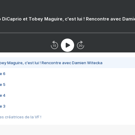
 DiCaprio et Tobey Maguire, c'est lui ! Rencontre avec Dam
bey Maguire, c'est lui ! Rencontre avec Damien Witecka
e 6
e 5
e 4
e 3
s créatrices de la VF !
e 2