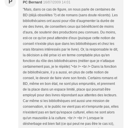
P
PC Bernard
16/07/2009 14:01
"Mais, dans ce cas de figure, on nous parle de centaines de
BD (déjà obsolètes ?) et de romans (sans doute récents). Les
bibliothécaires ont aussi pour rôle d'augmenter la durée de
vie des livres, de conseillers ceux qui bénéficient de moins
d'aura, de soutenir des productions peu connues. Du moins,
est-ce ce qu'on peut attendre d'eux (puisque cette notion de
conseil n'existe plus que dans les bibliothèques et chez les
vrais libraires intéressés par le livre). Or, la responsable le dit,
la décision a été prise ici en terme comptable plus qu'en
fonction du rôle des bibliothécaires (métier que je n'attaque
certainement pas, je le répète)."<br /> <br /> Dans la fonction
de bibliothécaire, il y a aussi, en plus de cette notion de
conseil, le devoir de faire vivre son fonds. Certains romans et
BD, même en bon état, ne sont plus empruntés, et prennent
de la place dans un espace limité, place qui pourrait être
employé pour des livres répondant aux attentes des lecteurs.
Car même si les bibliothèques ont aussi une mission de
conservation, si le public ne vient pas et n'emprunte pas, elles
n'existent pas en tant qu'espace culturel, elles ne sont alors
qu'un mausolée à la culture. <br /> <br /> Lorsque le
désherbage est bien fait (ce qui peut ne pas être le cas ici),