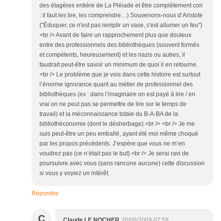
des étagères entière de La Pléiade et être complètement con
: il faut les lire, les comprendre…) Souvenons-nous d’Aristote
("Éduquer, ce n'est pas remplir un vase, c'est allumer un feu")
<br /> Avant de faire un rapprochement plus que douteux
entre des professionnels des bibliothèques (souvent formés
et compétents, heureusement) et les nazis ou autres, il
faudrait peut-être savoir un minimum de quoi il en retourne.
<br /> Le problème que je vois dans cette histoire est surtout
l’énorme ignorance quant au métier de professionnel des
bibliothèques (ex : dans l’imaginaire on est payé à lire / en
vrai on ne peut pas se permettre de lire sur le temps de
travail) et la méconnaissance totale du B-A-BA de la
bibliothéconomie (dont le désherbage).<br /> <br /> Je me
suis peut-être un peu emballé, ayant été moi même choqué
par les propos précédents. J’espère que vous ne m’en
voudrez pas (ce n’était pas le but).<br /> Je serai ravi de
poursuivre avec vous (sans rancune aucune) cette discussion
si vous y voyiez un intérêt.
Répondre
C
Claude LE NOCHER
20/06/2009 07:58