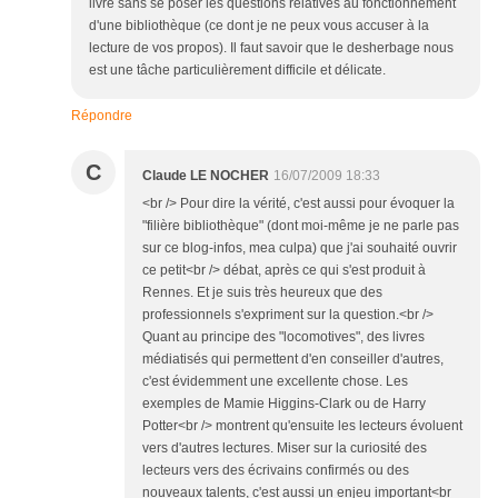
livre sans se poser les questions relatives au fonctionnement
d'une bibliothèque (ce dont je ne peux vous accuser à la
lecture de vos propos). Il faut savoir que le desherbage nous
est une tâche particulièrement difficile et délicate.
Répondre
C
Claude LE NOCHER
16/07/2009 18:33
<br /> Pour dire la vérité, c'est aussi pour évoquer la
"filière bibliothèque" (dont moi-même je ne parle pas
sur ce blog-infos, mea culpa) que j'ai souhaité ouvrir
ce petit<br /> débat, après ce qui s'est produit à
Rennes. Et je suis très heureux que des
professionnels s'expriment sur la question.<br />
Quant au principe des "locomotives", des livres
médiatisés qui permettent d'en conseiller d'autres,
c'est évidemment une excellente chose. Les
exemples de Mamie Higgins-Clark ou de Harry
Potter<br /> montrent qu'ensuite les lecteurs évoluent
vers d'autres lectures. Miser sur la curiosité des
lecteurs vers des écrivains confirmés ou des
nouveaux talents, c'est aussi un enjeu important<br