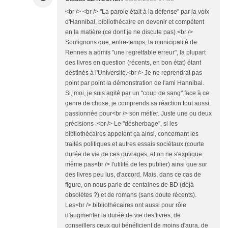
<br /> <br /> "La parole était à la défense" par la voix
d'Hannibal, bibliothécaire en devenir et compétent
en la matière (ce dont je ne discute pas).<br />
Soulignons que, entre-temps, la municipalité de
Rennes a admis "une regrettable erreur", la plupart
des livres en question (récents, en bon état) étant
destinés à l'Université.<br /> Je ne reprendrai pas
point par point la démonstration de l'ami Hannibal.
Si, moi, je suis agité par un "coup de sang" face à ce
genre de chose, je comprends sa réaction tout aussi
passionnée pour<br /> son métier. Juste une ou deux
précisions :<br /> Le "désherbage", si les
bibliothécaires appelent ça ainsi, concernant les
traités politiques et autres essais sociétaux (courte
durée de vie de ces ouvrages, et on ne s'explique
même pas<br /> l'utilité de les publier) ainsi que sur
des livres peu lus, d'accord. Mais, dans ce cas de
figure, on nous parle de centaines de BD (déjà
obsolètes ?) et de romans (sans doute récents).
Les<br /> bibliothécaires ont aussi pour rôle
d'augmenter la durée de vie des livres, de
conseillers ceux qui bénéficient de moins d'aura, de