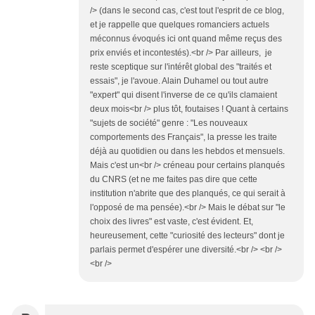
/> (dans le second cas, c'est tout l'esprit de ce blog,
et je rappelle que quelques romanciers actuels
méconnus évoqués ici ont quand même reçus des
prix enviés et incontestés).<br /> Par ailleurs, je
reste sceptique sur l'intérêt global des "traités et
essais", je l'avoue. Alain Duhamel ou tout autre
"expert" qui disent l'inverse de ce qu'ils clamaient
deux mois<br /> plus tôt, foutaises ! Quant à certains
"sujets de société" genre : "Les nouveaux
comportements des Français", la presse les traite
déjà au quotidien ou dans les hebdos et mensuels.
Mais c'est un<br /> créneau pour certains planqués
du CNRS (et ne me faites pas dire que cette
institution n'abrite que des planqués, ce qui serait à
l'opposé de ma pensée).<br /> Mais le débat sur "le
choix des livres" est vaste, c'est évident. Et,
heureusement, cette "curiosité des lecteurs" dont je
parlais permet d'espérer une diversité.<br /> <br />
<br />