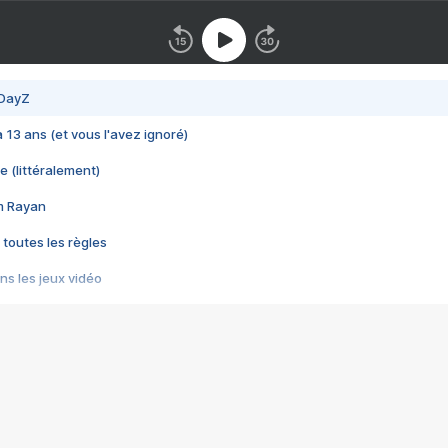
 DayZ
 a 13 ans (et vous l'avez ignoré)
e (littéralement)
im Rayan
 toutes les règles
s les jeux vidéo
us choquant de Rockstar ? - Le scandale BULLY
e plus moche de Steam
du RÊVE tourne au CAUCHEMAR
pendant 8 heures