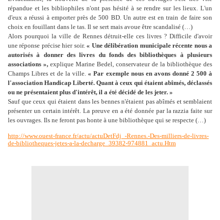
répandue et les bibliophiles n'ont pas hésité à se rendre sur les lieux. L'un
d'eux a réussi à emporter près de 500 BD. Un autre est en train de faire son
choix en fouillant dans le tas. Il se sert mais avoue être scandalisé (…)
Alors pourquoi la ville de Rennes détruit-elle ces livres ? Difficile d'avoir
une réponse précise hier soir.
«
Une délibération municipale récente nous a
autorisés à donner des livres du fonds des bibliothèques à plusieurs
associations
»,
explique Marine Bedel, conservateur de la bibliothèque des
Champs Libres et de la ville.
«
Par exemple nous en avons donné 2
500 à
l'association Handicap Liberté. Quant à ceux qui étaient abîmés, déclassés
ou ne présentaient plus d'intérêt, il a été décidé de les jeter.
»
Sauf que ceux qui étaient dans les bennes n'étaient pas abîmés et semblaient
présenter un certain intérêt. La preuve en a été donnée par la razzia faite sur
les ouvrages. Ils ne feront pas honte à une bibliothèque qui se respecte (…)
http://www.ouest-france.fr/actu/actuDetFdj_-Rennes.-Des-milliers-de-livres-
de-bibliotheques-jetes-a-la-decharge_39382-974881_actu.Htm