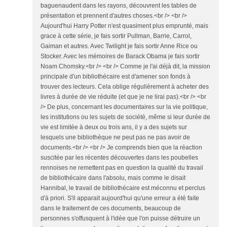
baguenaudent dans les rayons, découvrent les tables de
présentation et prennent d'autres choses.<br /> <br />
Aujourd'hui Harry Potter n'est quasiment plus emprunté, mais
grace à cette série, je fais sortir Pullman, Barrie, Carrol,
Gaiman et autres. Avec Twilight je fais sortir Anne Rice ou
Stocker. Avec les mémoires de Barack Obama je fais sortir
Noam Chomsky.<br /> <br /> Comme je l'ai déjà dit, la mission
principale d'un bibliothécaire est d'amener son fonds à
trouver des lecteurs. Cela oblige régulièrement à acheter des
livres à durée de vie réduite (et que je ne lirai pas).<br /> <br
/> De plus, concernant les documentaires sur la vie politique,
les institutions ou les sujets de société, même si leur durée de
vie est limitée à deux ou trois ans, il y a des sujets sur
lesquels une bibliothèque ne peut pas ne pas avoir de
documents.<br /> <br /> Je comprends bien que la réaction
suscitée par les récentes découvertes dans les poubelles
rennoises ne remettent pas en question la qualité du travail
de bibliothécaire dans l'absolu, mais comme le disait
Hannibal, le travail de bibliothécaire est méconnu et perclus
d'à priori. S'il apparait aujourd'hui qu'une erreur a été faite
dans le traitement de ces documents, beaucoup de
personnes s'offusquent à l'idée que l'on puisse détruire un