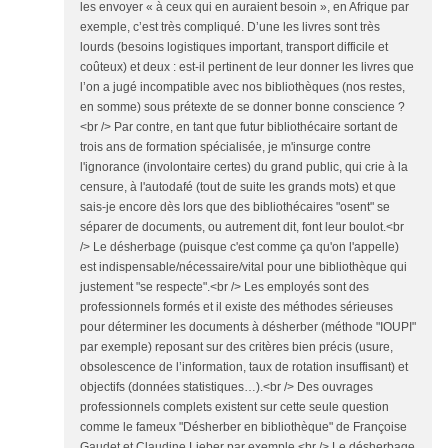
les envoyer « à ceux qui en auraient besoin », en Afrique par
exemple, c’est très compliqué. D’une les livres sont très
lourds (besoins logistiques important, transport difficile et
coûteux) et deux : est-il pertinent de leur donner les livres que
l’on a jugé incompatible avec nos bibliothèques (nos restes,
en somme) sous prétexte de se donner bonne conscience ?
<br /> Par contre, en tant que futur bibliothécaire sortant de
trois ans de formation spécialisée, je m'insurge contre
l'ignorance (involontaire certes) du grand public, qui crie à la
censure, à l'autodafé (tout de suite les grands mots) et que
sais-je encore dès lors que des bibliothécaires "osent" se
séparer de documents, ou autrement dit, font leur boulot.<br
/> Le désherbage (puisque c'est comme ça qu'on l'appelle)
est indispensable/nécessaire/vital pour une bibliothèque qui
justement "se respecte".<br /> Les employés sont des
professionnels formés et il existe des méthodes sérieuses
pour déterminer les documents à désherber (méthode "IOUPI"
par exemple) reposant sur des critères bien précis (usure,
obsolescence de l’information, taux de rotation insuffisant) et
objectifs (données statistiques…).<br /> Des ouvrages
professionnels complets existent sur cette seule question
comme le fameux "Désherber en bibliothèque" de Françoise
Gaudet et Claudine Lieber par exemple.<br /> Le désherbage