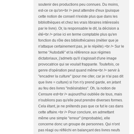
soutenir des productions peu connues. Du moins,
est-ce ce qu'on<br /> peut attendre d'eux (puisque
cette notion de conseil n'existe plus que dans les
bibliothèques et chez les vrais libraires intéressés
par le livre). Or, la responsable le dit, la décision a
été<br /> prise ici en terme comptable plus qu'en
fonction du rôle des bibliothécaires (métier que je
n'attaque certainement pas, je le répète).<br /> Sur le
terme "Autodafé" et la référence aux régimes
dictatoriaux, j'admets qu'il s'agissait d'une image
provocatrice qui se voulait frappante. Toutefois, ce
genre d'opération peut quand même<br /> servir à
"encadrer la culture" (pour me citer, car je n'ai pas dit
que livre = culture) si l'on n'y prend garde, en jetant
au feu des livres "indésirables". Oh, la notion de
Censure est<br /> aujourd'hui oubliée de tous, mais
n'oublions pas qu'elle peut prendre diverses formes.
Cela étant, je ne prétends pas que ce fut le cas dans
cette affaire.<br /> Pour conclure, en admettant
même une simple "erreur" (improbable), elle
concerne donc un groupe de personnes. Qui n'ont
pas réagi ou réfléchi en balançant des livres neufs