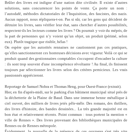
Brûler des livres est indigne d’une nation dite civilisée. Il existe d’autres
solutions, sans concurrencer les points de vente. Ça porte un nom :
l’autodafé, méthodes dictatoriales de l’Inquisition, des fascistes, des nazis.
Aucun rapport, nous répliquera-t-on. Pas si sûr, car les gens qui décident de
détruire les livres, sans vérifier leur état, sans chercher d’autres possibilités,
respectent-ils les lecteurs comme les livres ? On pourrait y voir du mépris, de
la part de personnes qui n’y voient qu’un objet, un produit (périmé, selon
eux).
Plutôt tragique que risible, hélas !
On espère que les autorités rennaises ne cautionnent pas ces pratiques,
qu’elles sanctionneront ces honteuses décisions avec vigueur. Voilà ce qui se
produit quand des gestionnaires comptables s'occupent d'encadrer la culture
: ils sont trop souvent d'une incompétence révoltante ! Au final, ils finissent
toujours par sélectionner les livres selon des critères pernicieux. Les vrais
passionnés apprécieront.
Reportage de Samuel Nohra et Thomas Heng, pour Ouest-France (extrait).
Hier, en fin d'après-midi, sur le parking d'un bâtiment municipal situé près de
la déchetterie de la Plaine de Baud. Dans une immense benne métallique à
ciel ouvert, des milliers de livres jetés pêle-mêle. Des romans, des thrillers,
des livres d'histoire, des bandes dessinées... La très grande majorité est en
bon état et relativement récents. Point commun : tous portent la mention «
ville de Rennes ». Des livres provenant des bibliothèques municipales de
Rennes ou de Rennes métropole.
Évidemment, la nouvelle de la présence de ces ouvrages s'est très vite