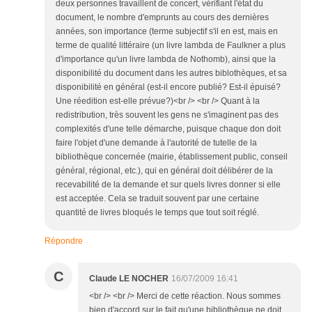
deux personnes travaillent de concert, vérifiant l'état du
document, le nombre d'emprunts au cours des dernières
années, son importance (terme subjectif s'il en est, mais en
terme de qualité littéraire (un livre lambda de Faulkner a plus
d'importance qu'un livre lambda de Nothomb), ainsi que la
disponibilité du document dans les autres biblothèques, et sa
disponibilité en général (est-il encore publié? Est-il épuisé?
Une réedition est-elle prévue?)<br /> <br /> Quant à la
redistribution, très souvent les gens ne s'imaginent pas des
complexités d'une telle démarche, puisque chaque don doit
faire l'objet d'une demande à l'autorité de tutelle de la
bibliothèque concernée (mairie, établissement public, conseil
général, régional, etc.), qui en général doit délibérer de la
recevabilité de la demande et sur quels livres donner si elle
est acceptée. Cela se traduit souvent par une certaine
quantité de livres bloqués le temps que tout soit réglé.
Répondre
C
Claude LE NOCHER
16/07/2009 16:41
<br /> <br /> Merci de cette réaction. Nous sommes
bien d'accord sur le fait qu'une bibliothèque ne doit