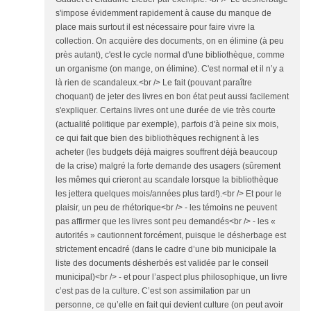
s'impose évidemment rapidement à cause du manque de
place mais surtout il est nécessaire pour faire vivre la
collection. On acquière des documents, on en élimine (à peu
près autant), c'est le cycle normal d'une bibliothèque, comme
un organisme (on mange, on élimine). C'est normal et il n’y a
là rien de scandaleux.<br /> Le fait (pouvant paraître
choquant) de jeter des livres en bon état peut aussi facilement
s'expliquer. Certains livres ont une durée de vie très courte
(actualité politique par exemple), parfois d'à peine six mois,
ce qui fait que bien des bibliothèques rechignent à les
acheter (les budgets déjà maigres souffrent déjà beaucoup
de la crise) malgré la forte demande des usagers (sûrement
les mêmes qui crieront au scandale lorsque la bibliothèque
les jettera quelques mois/années plus tard!).<br /> Et pour le
plaisir, un peu de rhétorique<br /> - les témoins ne peuvent
pas affirmer que les livres sont peu demandés<br /> - les «
autorités » cautionnent forcément, puisque le désherbage est
strictement encadré (dans le cadre d’une bib municipale la
liste des documents désherbés est validée par le conseil
municipal)<br /> - et pour l’aspect plus philosophique, un livre
c’est pas de la culture. C’est son assimilation par un
personne, ce qu’elle en fait qui devient culture (on peut avoir