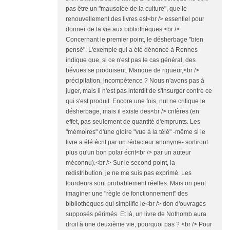
pas être un "mausolée de la culture", que le
renouvellement des livres est<br /> essentiel pour
donner de la vie aux bibliothèques.<br />
Concernant le premier point, le désherbage "bien
pensé". L'exemple qui a été dénoncé à Rennes
indique que, si ce n'est pas le cas général, des
bévues se produisent. Manque de rigueur,<br />
précipitation, incompétence ? Nous n'avons pas à
juger, mais il n'est pas interdit de s'insurger contre ce
qui s'est produit. Encore une fois, nul ne critique le
désherbage, mais il existe des<br /> critères (en
effet, pas seulement de quantité d'emprunts. Les
"mémoires" d'une gloire "vue à la télé" -même si le
livre a été écrit par un rédacteur anonyme- sortiront
plus qu'un bon polar écrit<br /> par un auteur
méconnu).<br /> Sur le second point, la
redistribution, je ne me suis pas exprimé. Les
lourdeurs sont probablement réelles. Mais on peut
imaginer une "règle de fonctionnement" des
bibliothèques qui simplifie le<br /> don d'ouvrages
supposés périmés. Et là, un livre de Nothomb aura
droit à une deuxième vie, pourquoi pas ? <br /> Pour