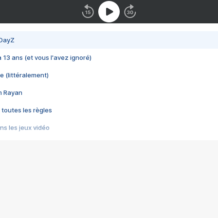
 DayZ
 a 13 ans (et vous l'avez ignoré)
e (littéralement)
im Rayan
 toutes les règles
s les jeux vidéo
us choquant de Rockstar ? - Le scandale BULLY
e plus moche de Steam
du RÊVE tourne au CAUCHEMAR
pendant 8 heures
it… à tort