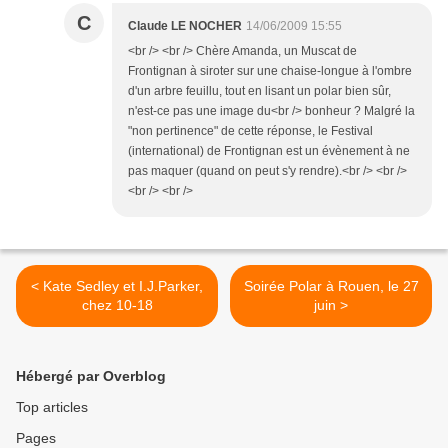
C
Claude LE NOCHER
14/06/2009 15:55
<br /> <br /> Chère Amanda, un Muscat de
Frontignan à siroter sur une chaise-longue à l'ombre
d'un arbre feuillu, tout en lisant un polar bien sûr,
n'est-ce pas une image du<br /> bonheur ? Malgré la
"non pertinence" de cette réponse, le Festival
(international) de Frontignan est un évènement à ne
pas maquer (quand on peut s'y rendre).<br /> <br />
<br /> <br />
< Kate Sedley et I.J.Parker,
Soirée Polar à Rouen, le 27
chez 10-18
juin >
Hébergé par Overblog
Top articles
Pages