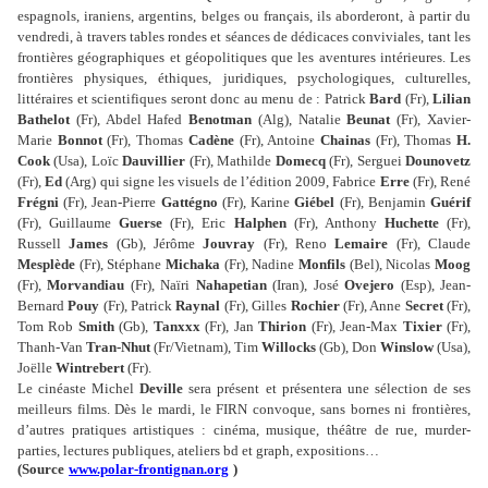
espagnols, iraniens, argentins, belges ou français, ils aborderont, à partir du
vendredi, à travers tables rondes et séances de dédicaces conviviales, tant les
frontières géographiques et géopolitiques que les aventures intérieures. Les
frontières physiques, éthiques, juridiques, psychologiques, culturelles,
littéraires et scientifiques seront donc au menu de : Patrick
Bard
(Fr),
Lilian
Bathelot
(Fr), Abdel Hafed
Benotman
(Alg), Natalie
Beunat
(Fr), Xavier-
Marie
Bonnot
(Fr), Thomas
Cadène
(Fr), Antoine
Chainas
(Fr), Thomas
H.
Cook
(Usa), Loïc
Dauvillier
(Fr), Mathilde
Domecq
(Fr), Serguei
Dounovetz
(Fr),
Ed
(Arg) qui signe les visuels de l’édition 2009, Fabrice
Erre
(Fr), René
Frégni
(Fr), Jean-Pierre
Gattégno
(Fr), Karine
Giébel
(Fr), Benjamin
Guérif
(Fr), Guillaume
Guerse
(Fr), Eric
Halphen
(Fr), Anthony
Huchette
(Fr),
Russell
James
(Gb), Jérôme
Jouvray
(Fr), Reno
Lemaire
(Fr), Claude
Mesplède
(Fr), Stéphane
Michaka
(Fr), Nadine
Monfils
(Bel), Nicolas
Moog
(Fr),
Morvandiau
(Fr), Naïri
Nahapetian
(Iran), José
Ovejero
(Esp), Jean-
Bernard
Pouy
(Fr), Patrick
Raynal
(Fr), Gilles
Rochier
(Fr), Anne
Secret
(Fr),
Tom Rob
Smith
(Gb),
Tanxxx
(Fr), Jan
Thirion
(Fr), Jean-Max
Tixier
(Fr),
Thanh-Van
Tran-Nhut
(Fr/Vietnam), Tim
Willocks
(Gb), Don
Winslow
(Usa),
Joëlle
Wintrebert
(Fr).
Le cinéaste Michel
Deville
sera présent et présentera une sélection de ses
meilleurs films. Dès le mardi, le FIRN convoque, sans bornes ni frontières,
d’autres pratiques artistiques : cinéma, musique, théâtre de rue, murder-
parties, lectures publiques, ateliers bd et graph, expositions…
(Source
www.polar-frontignan.org
)