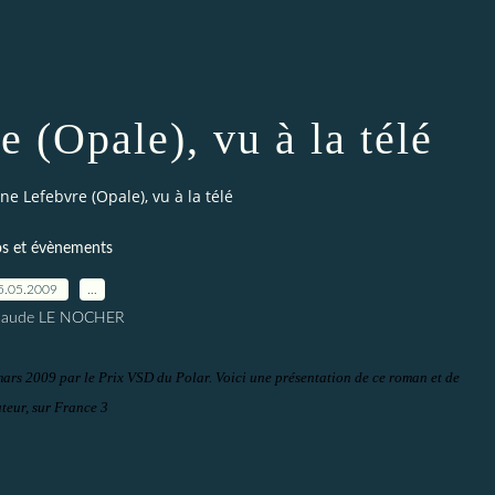
 (Opale), vu à la télé
e Lefebvre (Opale), vu à la télé
os et évènements
5.05.2009
…
Claude LE NOCHER
rs 2009 par le Prix VSD du Polar. Voici une présentation de ce roman et de
uteur, sur France 3