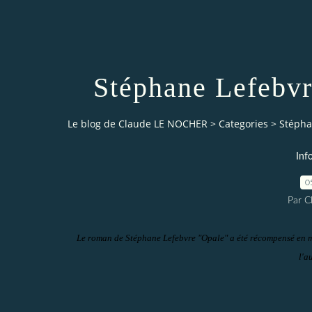
Stéphane Lefebvre
Le blog de Claude LE NOCHER
>
Categories
>
Stéphan
Inf
0
Par 
Le roman de Stéphane Lefebvre "Opale" a été récompensé en ma
l'a