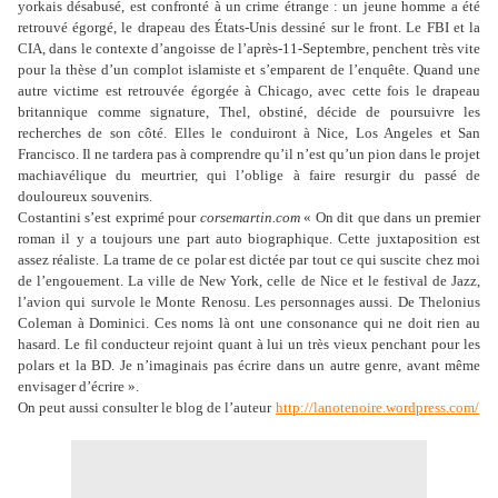
yorkais désabusé, est confronté à un crime étrange : un jeune homme a été
retrouvé égorgé, le drapeau des États-Unis dessiné sur le front. Le FBI et la
CIA, dans le contexte d’angoisse de l’après-11-Septembre, penchent très vite
pour la thèse d’un complot islamiste et s’emparent de l’enquête. Quand une
autre victime est retrouvée égorgée à Chicago, avec cette fois le drapeau
britannique comme signature, Thel, obstiné, décide de poursuivre les
recherches de son côté. Elles le conduiront à Nice, Los Angeles et San
Francisco. Il ne tardera pas à comprendre qu’il n’est qu’un pion dans le projet
machiavélique du meurtrier, qui l’oblige à faire resurgir du passé de
douloureux souvenirs.
Costantini s’est exprimé pour
corsemartin.com
« On dit que dans un premier
roman il y a toujours une part auto biographique. Cette juxtaposition est
assez réaliste. La trame de ce polar est dictée par tout ce qui suscite chez moi
de l’engouement. La ville de New York, celle de Nice et le festival de Jazz,
l’avion qui survole le Monte Renosu. Les personnages aussi. De Thelonius
Coleman à Dominici. Ces noms là ont une consonance qui ne doit rien au
hasard. Le fil conducteur rejoint quant à lui un très vieux penchant pour les
polars et la BD. Je n’imaginais pas écrire dans un autre genre, avant même
envisager d’écrire ».
On peut aussi consulter le blog de l’auteur
http://lanotenoire.wordpress.com/