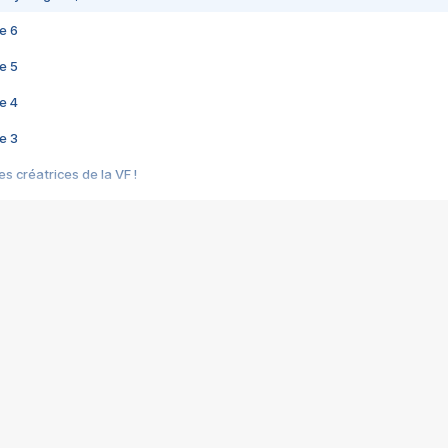
e 6
e 5
e 4
e 3
s créatrices de la VF !
e 2
e 1
e Mektoub My Love arrive enfin ! Rencontre avec Shaïn Boumedine et Sal
i : après Toni en famille
elle réalise le bouleversant Dites lui que je l'aime
ais ! Rencontre autour de Vie privée de Rebecca Zlotowski
 de Marguerite, Grave... Rencontre avec Ella Rumpf