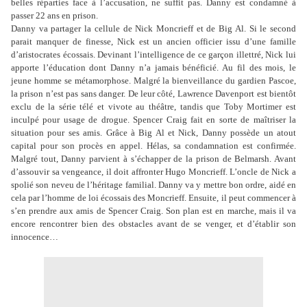
belles réparties face à l’accusation, ne suffit pas. Danny est condamné à
passer 22 ans en prison.
Danny va partager la cellule de Nick Moncrieff et de Big Al. Si le second
parait manquer de finesse, Nick est un ancien officier issu d’une famille
d’aristocrates écossais. Devinant l’intelligence de ce garçon illettré, Nick lui
apporte l’éducation dont Danny n’a jamais bénéficié. Au fil des mois, le
jeune homme se métamorphose. Malgré la bienveillance du gardien Pascoe,
la prison n’est pas sans danger. De leur côté, Lawrence Davenport est bientôt
exclu de la série télé et vivote au théâtre, tandis que Toby Mortimer est
inculpé pour usage de drogue. Spencer Craig fait en sorte de maîtriser la
situation pour ses amis. Grâce à Big Al et Nick, Danny possède un atout
capital pour son procès en appel. Hélas, sa condamnation est confirmée.
Malgré tout, Danny parvient à s’échapper de la prison de Belmarsh. Avant
d’assouvir sa vengeance, il doit affronter Hugo Moncrieff. L’oncle de Nick a
spolié son neveu de l’héritage familial. Danny va y mettre bon ordre, aidé en
cela par l’homme de loi écossais des Moncrieff. Ensuite, il peut commencer à
s’en prendre aux amis de Spencer Craig. Son plan est en marche, mais il va
encore rencontrer bien des obstacles avant de se venger, et d’établir son
innocence…