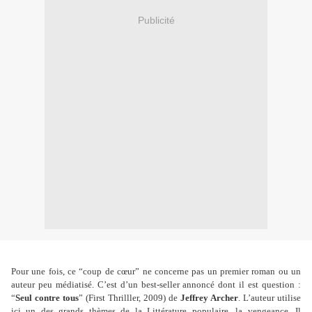
Publicité
Pour une fois, ce
“
coup de cœur
”
ne concerne pas un premier roman ou un
auteur peu médiatisé. C’est d’un best-seller annoncé dont il est question :
“
Seul contre tous
”
(First Thrilller, 2009) de
Jeffrey Archer
. L’auteur utilise
ici un des grands thèmes de la Littérature populaire, la vengeance. Il