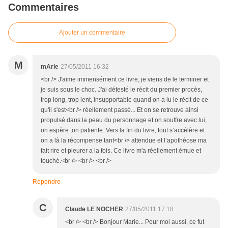
Commentaires
Ajouter un commentaire
M
mArie
27/05/2011 16:32
<br /> J'aime immensément ce livre, je viens de le terminer et
je suis sous le choc. J'ai détesté le récit du premier procès,
trop long, trop lent, insupportable quand on a lu le récit de ce
qu'il s'est<br /> réellement passé... Et on se retrouve ainsi
propulsé dans la peau du personnage et on souffre avec lui,
on espère ,on patiente. Vers la fin du livre, tout s’accélère et
on a là la récompense tant<br /> attendue et l’apothéose ma
fait rire et pleurer a la fois. Ce livre m'a réellement émue et
touché.<br /> <br /> <br />
Répondre
C
Claude LE NOCHER
27/05/2011 17:18
<br /> <br /> Bonjour Marie... Pour moi aussi, ce fut