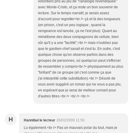
volontiers pris au jeu de "l'analogie revendiquée"
avec Monte-Cristo, et ça reste un bon souvenir de
lecture. Sur le tempo narratif, je serais assez
d'accord pour regretter<br /> çà et là des longueurs
(en prison, c'est un peu logique ; quand la
vengeance est lancée, ça ne l'est plus). Quant au
mimétisme des deux compagnons de cellule, bien
sûr qu'il y a une "facilité",<br /> mais n'oubliez pas
que le gardien-chef savait et s'est tu. En outre, c'est
quelque chose qu'on observe parfois dans des
groupes de personnes, où quelqu'un peut s'efforcer
de ressembler y compris<br /> physiquement au plus
"brillant" de ce groupe (et c'est comme ça que
j'ai interprété cette substitution).<br /> Désolé de
vous avoir suggéré un roman qui ne vous a pas plu,
en espérant que je serai de melleur conseil pour
d'autres titres.<br /> <br /> <br />
H
Hannibal le lecteur
26/02/2009 11:56
Lu également.<br /> Pas un mauvais polar du tout, mais je