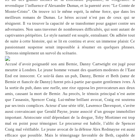
revendique l’influence d’Alexandre Dumas, et la parenté avec
“
Le Comte de
Monte-Cristo
”
. On trouve ici le même esprit, la même force, que dans les
meilleurs romans de Dumas. Le héros accusé n’est pas de ceux qui se
résignent. Il va trouver la capacité de se transformer pour gagner contre ses
adversaires. Non sans traverser de nombreuses difficultés, qui sont autant de
captivantes péripéties. Le style narratif est souple, entraînant. On adhère tout
de suite à cette histoire, qui se lit en continu et avec un immense plaisir. Ce
passionnant suspense serait impossible à résumer en quelques phrases.
Tentons simplement un survol du scénario.
Accusé d’avoir poignardé son ami Bernie, Danny Cartwright est jugé pour
meurtre à Londres. Le jeune homme venant des quartiers modestes de l’East
End est innocent. Ce soir-là dans un pub, Danny, Bernie et Beth (sœur de
Bernie et fiancée de Danny) furent pris à partie par quatre gentlemen ivres. À
la sortie du pub, dans une ruelle, une rixe opposa les provocateurs aux deux
amis, causant la mort de Bernie. Au procès, le témoin principal n’est autre
que l’assassin, Spencer Craig. Lui-même brillant avocat, Craig est soutenu
par ses trois complices. Acteur d’une série télé, Lawrence Davenport, s’avère
aussi convaincant que Gerald Payne, jeune associé d’un groupe immobilier
important. Aristocrate oisif dépendant de la drogue, Toby Mortimer est trop
mal en point pour témoigner. Le procureur est habile, l’alibi de Spencer
Craig mal vérifiable. Le jeune avocat de la défense Alex Redmayne est aussi
efficace que possible. Mais le témoignage favorable de Beth, capable de