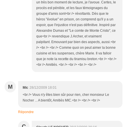
un très bon moment de lecture, je l'avoue. Certes, le
procès est pénible, et les faux témoignages du
groupe d'amis sont<br /> révoltants. Dès que le
héros "évolue" en prison, on comprend qu'il y a un
espoir, que l'injustice n'est pas définitive. Inspiré par
Alexandre Dumas et "Le comte de Monte Cristo", ce
que<br /> revendique J.Archer, et vraiment
palpitant. Emouvant par bien des aspects, aussi.<br
/> <br /> <br /> Comme quoi on peut aimer la bonne
cuisine et les suspenses, chère Marie. Il va falloir
que je note la recette du tiramisu breton.<br /> <br />
<br /> Amitiés. <br /> <br /> <br /> <br />
M
Mic
28/12/2009 18:01
<br /> Vous n'y êtes bien sûr pour rien, cher monsieur Le
Nocher ... A bientôt, Amitiés MIC.<br /> <br /> <br />
Répondre
C