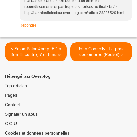
n'ai pas été conquis. Un peu longuet entre les
rebondissements et pas trop de surprises au final.<br />
http://hanniballelecteur.over-blog.com/article-28385529.html
Répondre
< Salon Polar &amp; BD à
John Connolly : La proie
Bon-Encontre, 7 et 8 mars
des ombres (Pocket) >
Hébergé par Overblog
Top articles
Pages
Contact
Signaler un abus
C.G.U.
Cookies et données personnelles