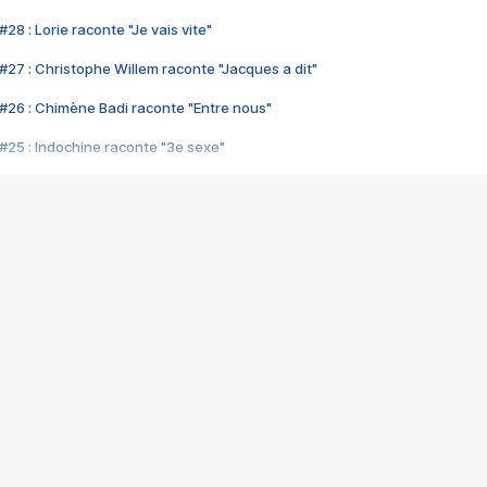
28 : Lorie raconte "Je vais vite"
#27 : Christophe Willem raconte "Jacques a dit"
#26 : Chimène Badi raconte "Entre nous"
#25 : Indochine raconte "3e sexe"
#24 : Zaho raconte "C'est chelou"
#23 : Patrick Bruel raconte "Au café des délices"
#22 : Kyo raconte "Le chemin"
#21 : Nolwenn Leroy raconte "Cassé"
#20 : Patrick Hernandez raconte "Born to be alive"
#19 : Lorie raconte "Près de moi"
#18 : Michael Jones raconte "A nos actes manqués" (avec Jean-Jacque
#17 : Khaled raconte "Aïcha"