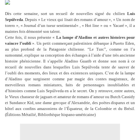
Dès cette semaine, sort un recueil de nouvelles signé du chilien
Luis
Sepúlveda
. Depuis « Le vieux qui lisait des romans d’amour », « Un nom de
torero », « Journal d‘un tueur sentimental« , « Hot line » ou « Yacaré », il a
maintes fois démontré son talent.
Cette fois, il nous présente «
La lampe d’Aladino et autres histoires pour
vaincre l’oubli
». Un petit commerçant palestinien débarque à Puerto Eden,
au plus profond de la Patagonie chilienne. “Le Turc”, comme on l’a
surnommé, explique sa conception des échanges à l’aide d’une très ancienne
histoire phénicienne. Il s’appelle Aladino Guarib et donne son nom à ce
recueil de nouvelles dans lesquelles Luis Sepúlveda tente de sauver de
l’oubli des moments, des lieux et des existences uniques. C’est de la lampe
d’Aladino que surgissent comme par magie des contes magistraux, de
merveilleux romans miniatures, faits de personnages inoubliables et
d’histoires comme Luis Sepúlveda en a le secret. On y retrouve, entre autres,
le Vieux chasseur de jaguars et amateur de romans d’amour ou Butch Cassidy
et Sundance Kid, une dame grecque d’Alexandrie, des poètes disparus et un
hôtel aux confins amazoniens de l’Équateur, de la Colombie et du Brésil.
(Éditions Métailié, Bibliothèque hispano-américaine)