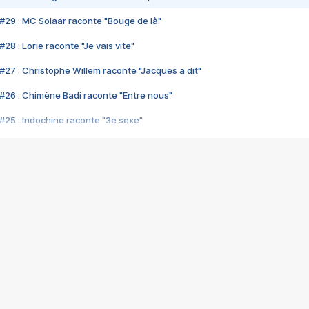
#29 : MC Solaar raconte "Bouge de là"
28 : Lorie raconte "Je vais vite"
#27 : Christophe Willem raconte "Jacques a dit"
#26 : Chimène Badi raconte "Entre nous"
#25 : Indochine raconte "3e sexe"
#24 : Zaho raconte "C'est chelou"
#23 : Patrick Bruel raconte "Au café des délices"
#22 : Kyo raconte "Le chemin"
#21 : Nolwenn Leroy raconte "Cassé"
#20 : Patrick Hernandez raconte "Born to be alive"
#19 : Lorie raconte "Près de moi"
#18 : Michael Jones raconte "A nos actes manqués" (avec Jean-Jacque