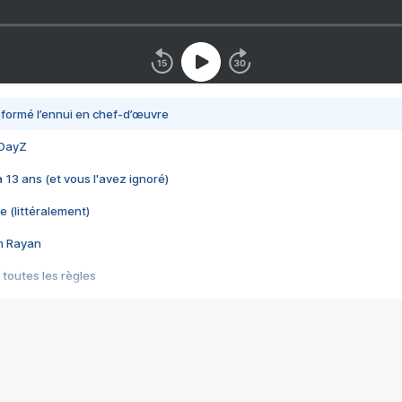
nsformé l’ennui en chef-d’œuvre
 DayZ
 a 13 ans (et vous l'avez ignoré)
e (littéralement)
im Rayan
 toutes les règles
s les jeux vidéo
us choquant de Rockstar ? - Le scandale BULLY
e plus moche de Steam