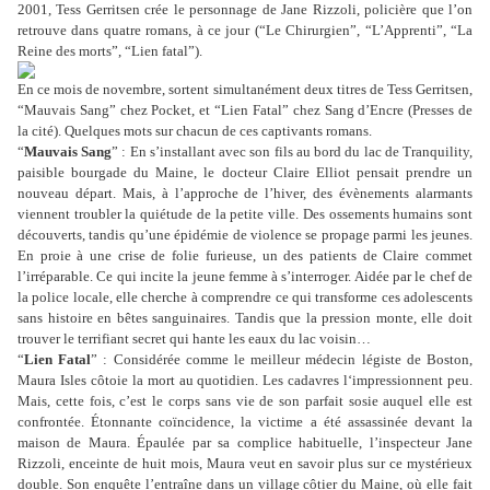
2001, Tess Gerritsen crée le personnage de Jane Rizzoli, policière que l’on
retrouve dans quatre romans, à ce jour (“Le Chirurgien”, “L’Apprenti”, “La
Reine des morts”, “Lien fatal”).
En ce mois de novembre, sortent simultanément deux titres de Tess Gerritsen,
“Mauvais Sang” chez Pocket, et “Lien Fatal” chez Sang d’Encre (Presses de
la cité). Quelques mots sur chacun de ces captivants romans.
“
Mauvais Sang
” : En s’installant avec son fils au bord du lac de Tranquility,
paisible bourgade du Maine, le docteur Claire Elliot pensait prendre un
nouveau départ. Mais, à l’approche de l’hiver, des évènements alarmants
viennent troubler la quiétude de la petite ville. Des ossements humains sont
découverts, tandis qu’une épidémie de violence se propage parmi les jeunes.
En proie à une crise de folie furieuse, un des patients de Claire commet
l’irréparable. Ce qui incite la jeune femme à s’interroger. Aidée par le chef de
la police locale, elle cherche à comprendre ce qui transforme ces adolescents
sans histoire en bêtes sanguinaires. Tandis que la pression monte, elle doit
trouver le terrifiant secret qui hante les eaux du lac voisin…
“
Lien Fatal
” : Considérée comme le meilleur médecin légiste de Boston,
Maura Isles côtoie la mort au quotidien. Les cadavres l‘impressionnent peu.
Mais, cette fois, c’est le corps sans vie de son parfait sosie auquel elle est
confrontée. Étonnante coïncidence, la victime a été assassinée devant la
maison de Maura. Épaulée par sa complice habituelle, l’inspecteur Jane
Rizzoli, enceinte de huit mois, Maura veut en savoir plus sur ce mystérieux
double. Son enquête l’entraîne dans un village côtier du Maine, où elle fait