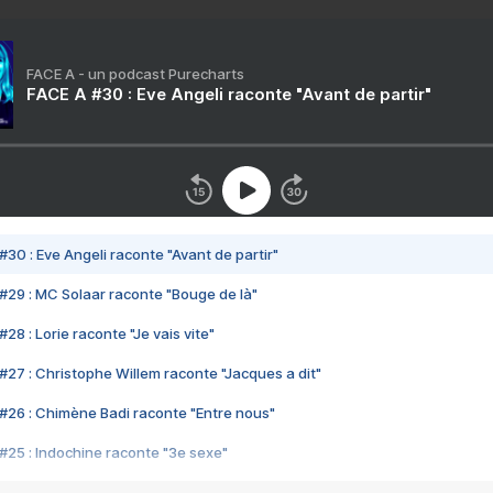
FACE A - un podcast Purecharts
FACE A #30 : Eve Angeli raconte "Avant de partir"
#30 : Eve Angeli raconte "Avant de partir"
#29 : MC Solaar raconte "Bouge de là"
28 : Lorie raconte "Je vais vite"
#27 : Christophe Willem raconte "Jacques a dit"
#26 : Chimène Badi raconte "Entre nous"
#25 : Indochine raconte "3e sexe"
#24 : Zaho raconte "C'est chelou"