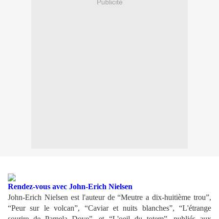
Publicité
Rendez-vous avec John-Erich Nielsen
John-Erich Nielsen est l'auteur de “Meutre a dix-huitième trou”,
“Peur sur le volcan”, “Caviar et nuits blanches”, “L'étrange
sourire de Pamela Dove”, et “L'oeil du totem”, publiés aux