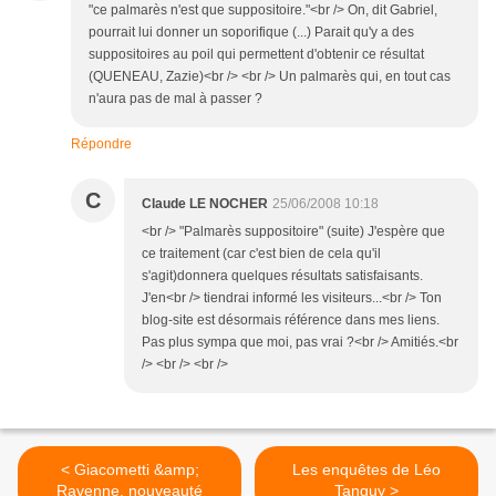
"ce palmarès n'est que suppositoire."<br /> On, dit Gabriel,
pourrait lui donner un soporifique (...) Parait qu'y a des
suppositoires au poil qui permettent d'obtenir ce résultat
(QUENEAU, Zazie)<br /> <br /> Un palmarès qui, en tout cas
n'aura pas de mal à passer ?
Répondre
C
Claude LE NOCHER
25/06/2008 10:18
<br /> "Palmarès suppositoire" (suite) J'espère que
ce traitement (car c'est bien de cela qu'il
s'agit)donnera quelques résultats satisfaisants.
J'en<br /> tiendrai informé les visiteurs...<br /> Ton
blog-site est désormais référence dans mes liens.
Pas plus sympa que moi, pas vrai ?<br /> Amitiés.<br
/> <br /> <br />
< Giacometti &amp;
Les enquêtes de Léo
Ravenne, nouveauté
Tanguy >