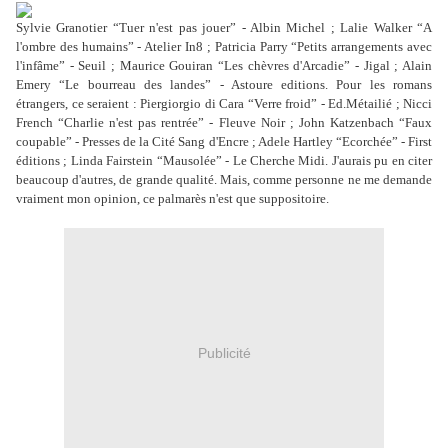
Sylvie Granotier “Tuer n'est pas jouer” - Albin Michel ; Lalie Walker “A
l'ombre des humains” - Atelier In8 ; Patricia Parry “Petits arrangements avec
l'infâme” - Seuil ; Maurice Gouiran “Les chèvres d'Arcadie” - Jigal ; Alain
Emery “Le bourreau des landes” - Astoure editions. Pour les romans
étrangers, ce seraient : Piergiorgio di Cara “Verre froid” - Ed.Métailié ; Nicci
French “Charlie n'est pas rentrée” - Fleuve Noir ; John Katzenbach “Faux
coupable” - Presses de la Cité Sang d'Encre ; Adele Hartley “Ecorchée” - First
éditions ; Linda Fairstein “Mausolée” - Le Cherche Midi. J'aurais pu en citer
beaucoup d'autres, de grande qualité. Mais, comme personne ne me demande
vraiment mon opinion, ce palmarès n'est que suppositoire.
Publicité