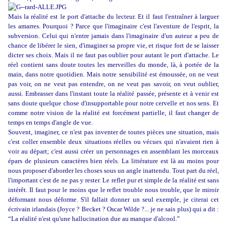
Mais la réalité est le port d'attache du lecteur. Et il faut l'entraîner à larguer
les amarres. Pourquoi ? Parce que l'imaginaire c'est l'aventure de l'esprit, la
subversion. Celui qui n'entre jamais dans l'imaginaire d'un auteur a peu de
chance de libérer le sien, d'imaginer sa propre vie, et risque fort de se laisser
dicter ses choix. Mais il ne faut pas oublier pour autant le port d'attache. Le
réel contient sans doute toutes les merveilles du monde, là, à portée de la
main, dans notre quotidien. Mais notre sensibilité est émoussée, on ne veut
pas voir, on ne veut pas entendre, on ne veut pas savoir, on veut oublier,
aussi. Embrasser dans l'instant toute la réalité passée, présente et à venir est
sans doute quelque chose d'insupportable pour notre cervelle et nos sens. Et
comme notre vision de la réalité est forcément partielle, il faut changer de
temps en temps d'angle de vue.
Souvent, imaginer, ce n'est pas inventer de toutes pièces une situation, mais
c'est coller ensemble deux situations réelles ou vécues qui n'avaient rien à
voir au départ; c'est aussi créer un personnages en assemblant les morceaux
épars de plusieurs caractères bien réels. La littérature est là au moins pour
nous proposer d'aborder les choses sous un angle inattendu. Tout part du réel,
l'important c'est de ne pas y rester. Le reflet pur et simple de la réalité est sans
intérêt. Il faut pour le moins que le reflet trouble nous trouble, que le miroir
déformant nous déforme. S'il fallait donner un seul exemple, je citerai cet
écrivain irlandais (Joyce ? Becket ? Oscar Wilde ?... je ne sais plus) qui a dit :
“La réalité n'est qu'une hallucination due au manque d'alcool.”