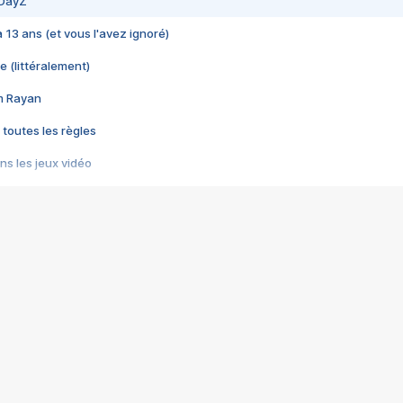
 DayZ
 a 13 ans (et vous l'avez ignoré)
e (littéralement)
im Rayan
 toutes les règles
s les jeux vidéo
us choquant de Rockstar ? - Le scandale BULLY
e plus moche de Steam
du RÊVE tourne au CAUCHEMAR
pendant 8 heures
it… à tort
umiliés par un jeu vidéo
ire - Final Fantasy 8