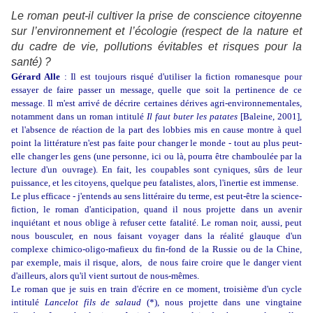
Le roman peut-il cultiver la prise de conscience citoyenne
sur l’environnement et l’écologie (respect de la nature et
du cadre de vie, pollutions évitables et risques pour la
santé) ?
Gérard Alle
: Il est toujours risqué d'utiliser la fiction romanesque pour
essayer de faire passer un message, quelle que soit la pertinence de ce
message. Il m'est arrivé de décrire certaines dérives agri-environnementales,
notamment dans un roman intitulé
Il faut buter les patates
[Baleine, 2001]
,
et l'absence de réaction de la part des lobbies mis en cause montre à quel
point la littérature n'est pas faite pour changer le monde - tout au plus peut-
elle changer les gens (une personne, ici ou là, pourra être chamboulée par la
lecture d'un ouvrage). En fait, les coupables sont cyniques, sûrs de leur
puissance, et les citoyens, quelque peu fatalistes, alors, l'inertie est immense.
Le plus efficace - j'entends au sens littéraire du terme, est peut-être la science-
fiction, le roman d'anticipation, quand il nous projette dans un avenir
inquiétant et nous oblige à refuser cette fatalité. Le roman noir, aussi, peut
nous bousculer, en nous faisant voyager dans la réalité glauque d'un
complexe chimico-oligo-mafieux du fin-fond de la Russie ou de la Chine,
par exemple, mais il risque, alors, de nous faire croire que le danger vient
d'ailleurs, alors qu'il vient surtout de nous-mêmes.
Le roman que je suis en train d'écrire en ce moment, troisième d'un cycle
intitulé
Lancelot fils de salaud
(*),
nous projette dans une vingtaine