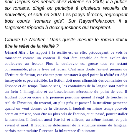
noir. Depuis ses débuts chez Baleine en 2000, il a publié
six romans, dirigé ou participé à plusieurs recueils de
nouvelles, et sorti en 2007
Les papys féroces
, regroupant
trois courts “romans gris”. Sur RayonPolar.com, il a
largement répondu à deux questions qui l'inspirent.
Claude Le Nocher : Dans quelle mesure le roman doit-il
être le reflet de la réalité ?
Gérard Alle
: Le rapport à la réalité est en effet préoccupant. Je vois le
romancier comme un conteur. Il doit être capable de faire avaler des
couleuvres au lecteur. Plus la couleuvre est grosse tout en restant
consommable, plus le livre est réussi. C'est sans doute l'intérêt premier de
l'écriture de fiction, car chacun peut constater à quel point la réalité est déjà
incroyable et peu crédible. La fiction doit nous affranchir des contraintes de
l'espace et du temps. Dans ce sens, les contraintes de la langue sont parfois
un frein à l'imaginaire et au basculement nécessaire du point de vue. Il
faudrait pouvoir écrire à la première personne quand il s'agit de toucher le
réel de l'émotion, du ressenti, au plus près, et passer à la troisième personne
quand on veut donner de la distance. Il faudrait en même temps pouvoir
écrire au présent, pour être au plus près de l'action, et au passé, pour installer
la narration. Il faudrait aussi être ici et ailleurs, au même instant, et puis
vivant et mort. Il faudrait se débarrasser de la structure même du langage,
parfois, pour traduire l'urgence, la fulgurance d'un instant.