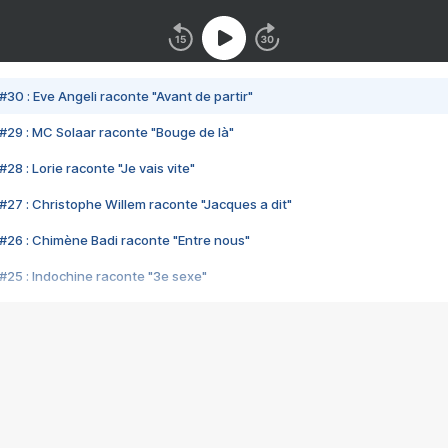
#30 : Eve Angeli raconte "Avant de partir"
#29 : MC Solaar raconte "Bouge de là"
28 : Lorie raconte "Je vais vite"
#27 : Christophe Willem raconte "Jacques a dit"
#26 : Chimène Badi raconte "Entre nous"
#25 : Indochine raconte "3e sexe"
#24 : Zaho raconte "C'est chelou"
#23 : Patrick Bruel raconte "Au café des délices"
#22 : Kyo raconte "Le chemin"
#21 : Nolwenn Leroy raconte "Cassé"