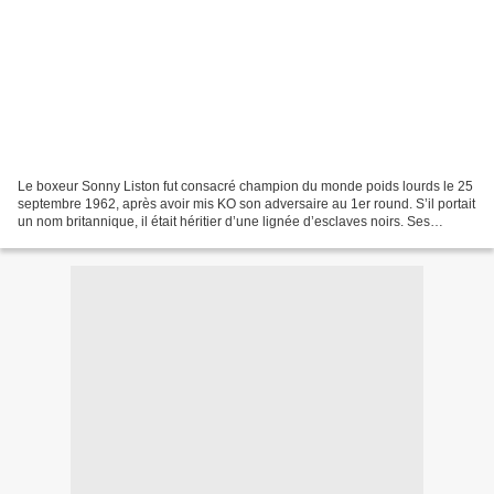
Le boxeur Sonny Liston fut consacré champion du monde poids lourds le 25
septembre 1962, après avoir mis KO son adversaire au 1er round. S’il portait
un nom britannique, il était héritier d’une lignée d’esclaves noirs. Ses
origines confuses se situaient...