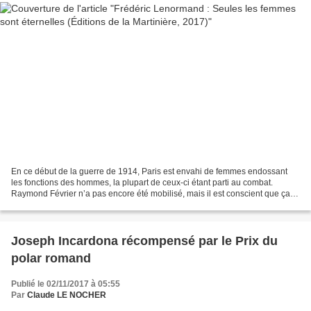
En ce début de la guerre de 1914, Paris est envahi de femmes endossant
les fonctions des hommes, la plupart de ceux-ci étant parti au combat.
Raymond Février n’a pas encore été mobilisé, mais il est conscient que ça
ne saurait tarder. D’autant qu’il ne...
Joseph Incardona récompensé par le Prix du
polar romand
Publié le 02/11/2017 à 05:55
Par
Claude LE NOCHER