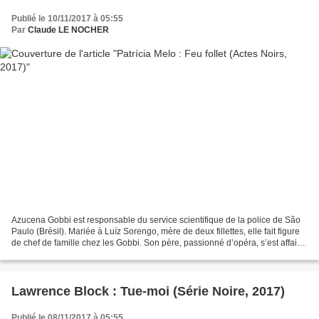
Publié le 10/11/2017 à 05:55
Par
Claude LE NOCHER
Azucena Gobbi est responsable du service scientifique de la police de São
Paulo (Brésil). Mariée à Luíz Sorengo, mère de deux fillettes, elle fait figure
de chef de famille chez les Gobbi. Son père, passionné d’opéra, s’est affaibli
en vieillissant, et...
Lawrence Block : Tue-moi (Série Noire, 2017)
Publié le 08/11/2017 à 05:55