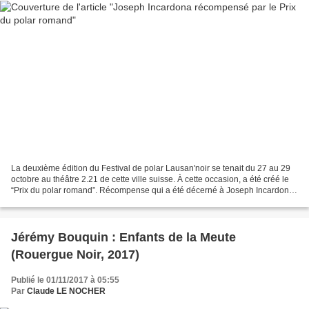
La deuxième édition du Festival de polar Lausan'noir se tenait du 27 au 29
octobre au théâtre 2.21 de cette ville suisse. À cette occasion, a été créé le
“Prix du polar romand”. Récompense qui a été décerné à Joseph Incardona
pour son roman "Chaleur",...
Jérémy Bouquin : Enfants de la Meute
(Rouergue Noir, 2017)
Publié le 01/11/2017 à 05:55
Par
Claude LE NOCHER