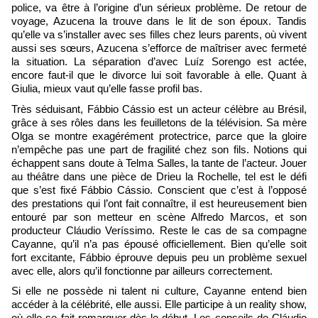
police, va être à l’origine d’un sérieux problème. De retour de
voyage, Azucena la trouve dans le lit de son époux. Tandis
qu’elle va s’installer avec ses filles chez leurs parents, où vivent
aussi ses sœurs, Azucena s’efforce de maîtriser avec fermeté
la situation. La séparation d’avec Luíz Sorengo est actée,
encore faut-il que le divorce lui soit favorable à elle. Quant à
Giulia, mieux vaut qu’elle fasse profil bas.
Très séduisant, Fábbio Cássio est un acteur célèbre au Brésil,
grâce à ses rôles dans les feuilletons de la télévision. Sa mère
Olga se montre exagérément protectrice, parce que la gloire
n’empêche pas une part de fragilité chez son fils. Notions qui
échappent sans doute à Telma Salles, la tante de l’acteur. Jouer
au théâtre dans une pièce de Drieu la Rochelle, tel est le défi
que s’est fixé Fábbio Cássio. Conscient que c’est à l’opposé
des prestations qui l’ont fait connaître, il est heureusement bien
entouré par son metteur en scène Alfredo Marcos, et son
producteur Cláudio Veríssimo. Reste le cas de sa compagne
Cayanne, qu’il n’a pas épousé officiellement. Bien qu’elle soit
fort excitante, Fábbio éprouve depuis peu un problème sexuel
avec elle, alors qu’il fonctionne par ailleurs correctement.
Si elle ne possède ni talent ni culture, Cayanne entend bien
accéder à la célébrité, elle aussi. Elle participe à un reality show,