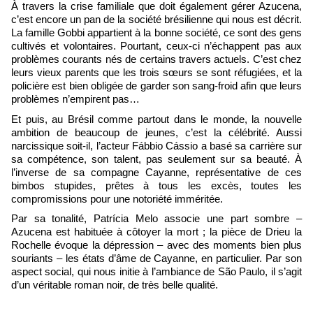
À travers la crise familiale que doit également gérer Azucena,
c’est encore un pan de la société brésilienne qui nous est décrit.
La famille Gobbi appartient à la bonne société, ce sont des gens
cultivés et volontaires. Pourtant, ceux-ci n’échappent pas aux
problèmes courants nés de certains travers actuels. C’est chez
leurs vieux parents que les trois sœurs se sont réfugiées, et la
policière est bien obligée de garder son sang-froid afin que leurs
problèmes n’empirent pas…
Et puis, au Brésil comme partout dans le monde, la nouvelle
ambition de beaucoup de jeunes, c’est la célébrité. Aussi
narcissique soit-il, l’acteur Fábbio Cássio a basé sa carrière sur
sa compétence, son talent, pas seulement sur sa beauté. À
l’inverse de sa compagne Cayanne, représentative de ces
bimbos stupides, prêtes à tous les excès, toutes les
compromissions pour une notoriété imméritée.
Par sa tonalité, Patrícia Melo associe une part sombre –
Azucena est habituée à côtoyer la mort ; la pièce de Drieu la
Rochelle évoque la dépression – avec des moments bien plus
souriants – les états d’âme de Cayanne, en particulier. Par son
aspect social, qui nous initie à l’ambiance de São Paulo, il s’agit
d’un véritable roman noir, de très belle qualité.