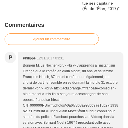
Commentaires
Ajouter un commentaire
P
Philippe
12/11/2017 03:31
Bonjour M. Le Nocher,<br /> <br /> J'apprends à l'instant sur
Orange que le comédien Alain Mottet, 88 ans, et sa femme
Françoise Hirsch, 87 ans et comédienne également, ont
choisi de partir ensemble en se donnant la mort le 31 octobre
dernier.<br /> <br /> http://actu.orange.fr/france/le-comedien-
alain-mottet-a-mis-fin-a-ses-jours-accompagne-de-son-
epouse-francoise-hirsch-
CNT000000RSrwm/photos/-0a6f7363a9986c9ae15b27f1938
b21c1.html<br /> <br /> Alain Mottet était surtout connu pour
son rôle du policier Flambard pourchassant Vidocq dans la
version avec Bernard Noël ( 1967 ) précédant celle avec