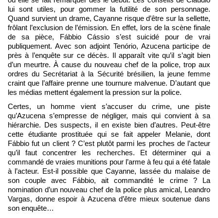
où elle se fait remarquer dès le début. Les conseils de Cláudio
lui sont utiles, pour gommer la futilité de son personnage.
Quand survient un drame, Cayanne risque d’être sur la sellette,
frôlant l’exclusion de l’émission. En effet, lors de la scène finale
de sa pièce, Fábbio Cássio s’est suicidé pour de vrai
publiquement. Avec son adjoint Tenório, Azucena participe de
près à l’enquête sur ce décès. Il apparaît vite qu’il s’agit bien
d’un meurtre. À cause du nouveau chef de la police, trop aux
ordres du Secrétariat à la Sécurité brésilien, la jeune femme
craint que l’affaire prenne une tournure malvenue. D’autant que
les médias mettent également la pression sur la police.
Certes, un homme vient s’accuser du crime, une piste
qu’Azucena s’empresse de négliger, mais qui convient à sa
hiérarchie. Des suspects, il en existe bien d’autres. Peut-être
cette étudiante prostituée qui se fait appeler Melanie, dont
Fábbio fut un client ? C’est plutôt parmi les proches de l’acteur
qu’il faut concentrer les recherches. Et déterminer qui a
commandé de vraies munitions pour l’arme à feu qui a été fatale
à l’acteur. Est-il possible que Cayanne, lassée du malaise de
son couple avec Fábbio, ait commandité le crime ? La
nomination d’un nouveau chef de la police plus amical, Leandro
Vargas, donne espoir à Azucena d’être mieux soutenue dans
son enquête…