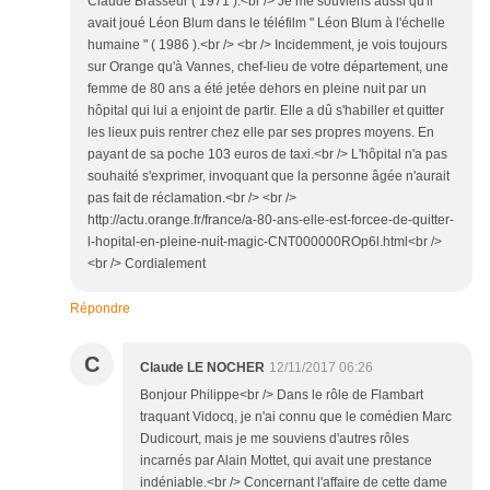
Claude Brasseur ( 1971 ).<br /> Je me souviens aussi qu'il
avait joué Léon Blum dans le téléfilm " Léon Blum à l'échelle
humaine " ( 1986 ).<br /> <br /> Incidemment, je vois toujours
sur Orange qu'à Vannes, chef-lieu de votre département, une
femme de 80 ans a été jetée dehors en pleine nuit par un
hôpital qui lui a enjoint de partir. Elle a dû s'habiller et quitter
les lieux puis rentrer chez elle par ses propres moyens. En
payant de sa poche 103 euros de taxi.<br /> L'hôpital n'a pas
souhaité s'exprimer, invoquant que la personne âgée n'aurait
pas fait de réclamation.<br /> <br />
http://actu.orange.fr/france/a-80-ans-elle-est-forcee-de-quitter-
l-hopital-en-pleine-nuit-magic-CNT000000ROp6l.html<br />
<br /> Cordialement
Répondre
C
Claude LE NOCHER
12/11/2017 06:26
Bonjour Philippe<br /> Dans le rôle de Flambart
traquant Vidocq, je n'ai connu que le comédien Marc
Dudicourt, mais je me souviens d'autres rôles
incarnés par Alain Mottet, qui avait une prestance
indéniable.<br /> Concernant l'affaire de cette dame