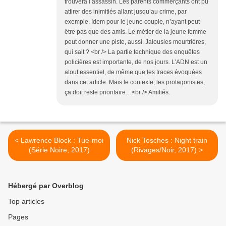
trouvera l’assassin. Les parents commerçants ont pu
attirer des inimitiés allant jusqu’au crime, par
exemple. Idem pour le jeune couple, n’ayant peut-
être pas que des amis. Le métier de la jeune femme
peut donner une piste, aussi. Jalousies meurtrières,
qui sait ? <br /> La partie technique des enquêtes
policières est importante, de nos jours. L’ADN est un
atout essentiel, de même que les traces évoquées
dans cet article. Mais le contexte, les protagonistes,
ça doit reste prioritaire…<br /> Amitiés.
< Lawrence Block : Tue-moi
Nick Tosches : Night train
(Série Noire, 2017)
(Rivages/Noir, 2017) >
Hébergé par Overblog
Top articles
Pages