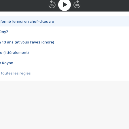
nsformé l’ennui en chef-d’œuvre
 DayZ
 a 13 ans (et vous l'avez ignoré)
e (littéralement)
im Rayan
 toutes les règles
s les jeux vidéo
us choquant de Rockstar ? - Le scandale BULLY
e plus moche de Steam
du RÊVE tourne au CAUCHEMAR
pendant 8 heures