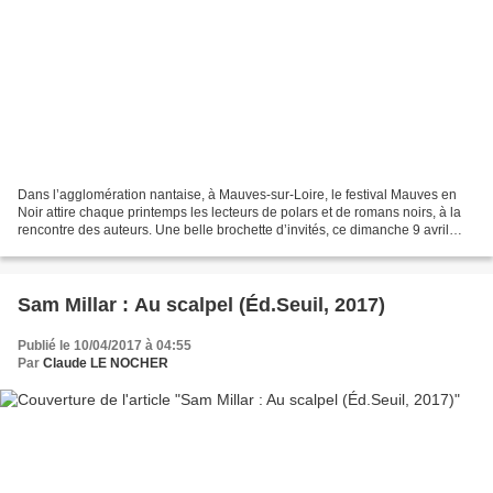
Dans l’agglomération nantaise, à Mauves-sur-Loire, le festival Mauves en
Noir attire chaque printemps les lecteurs de polars et de romans noirs, à la
rencontre des auteurs. Une belle brochette d’invités, ce dimanche 9 avril
2017. Todd Robinson ("Une affaire...
Sam Millar : Au scalpel (Éd.Seuil, 2017)
Publié le 10/04/2017 à 04:55
Par
Claude LE NOCHER