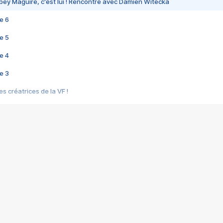
bey Maguire, c'est lui ! Rencontre avec Damien Witecka
e 6
e 5
e 4
e 3
s créatrices de la VF !
e 2
e 1
e Mektoub My Love arrive enfin ! Rencontre avec Shaïn Boumedine et Sal
i : après Toni en famille
elle réalise le bouleversant Dites lui que je l'aime
ais ! Rencontre autour de Vie privée de Rebecca Zlotowski
 de Marguerite, Grave... Rencontre avec Ella Rumpf