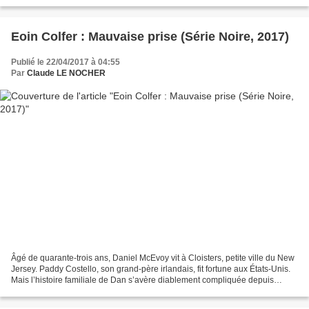
Destut, réputés à travers le monde. Actuellement,...
Eoin Colfer : Mauvaise prise (Série Noire, 2017)
Publié le 22/04/2017 à 04:55
Par
Claude LE NOCHER
Âgé de quarante-trois ans, Daniel McEvoy vit à Cloisters, petite ville du New
Jersey. Paddy Costello, son grand-père irlandais, fit fortune aux États-Unis.
Mais l’histoire familiale de Dan s’avère diablement compliquée depuis
longtemps, sa propre mère...