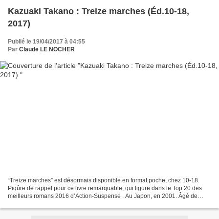
Kazuaki Takano : Treize marches (Éd.10-18,
2017)
Publié le 19/04/2017 à 04:55
Par
Claude LE NOCHER
“Treize marches” est désormais disponible en format poche, chez 10-18.
Piqûre de rappel pour ce livre remarquable, qui figure dans le Top 20 des
meilleurs romans 2016 d’Action-Suspense . Au Japon, en 2001. Âgé de
vingt-sept ans, Jun'ichi Mikami sort de...