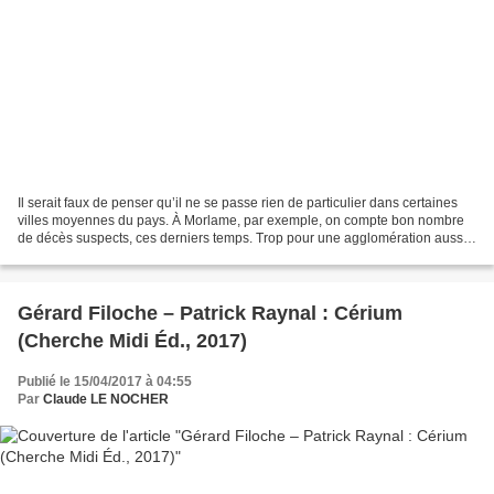
Il serait faux de penser qu’il ne se passe rien de particulier dans certaines
villes moyennes du pays. À Morlame, par exemple, on compte bon nombre
de décès suspects, ces derniers temps. Trop pour une agglomération aussi
tranquille, entourée d’une campagne...
Gérard Filoche – Patrick Raynal : Cérium
(Cherche Midi Éd., 2017)
Publié le 15/04/2017 à 04:55
Par
Claude LE NOCHER