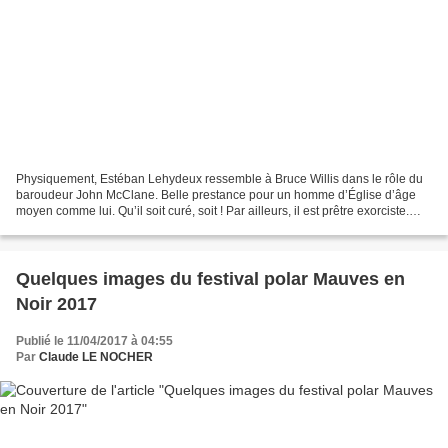
Physiquement, Estéban Lehydeux ressemble à Bruce Willis dans le rôle du
baroudeur John McClane. Belle prestance pour un homme d’Église d’âge
moyen comme lui. Qu’il soit curé, soit ! Par ailleurs, il est prêtre exorciste.
Des activités qu’il n’exerce pas...
Quelques images du festival polar Mauves en
Noir 2017
Publié le 11/04/2017 à 04:55
Par
Claude LE NOCHER