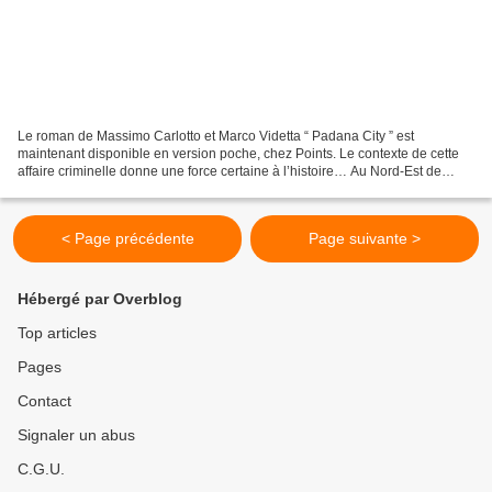
Le roman de Massimo Carlotto et Marco Videtta “ Padana City ” est
maintenant disponible en version poche, chez Points. Le contexte de cette
affaire criminelle donne une force certaine à l’histoire… Au Nord-Est de
l’Italie, la plaine du Pô a connu un développement...
< Page précédente
Page suivante >
Hébergé par Overblog
Top articles
Pages
Contact
Signaler un abus
C.G.U.