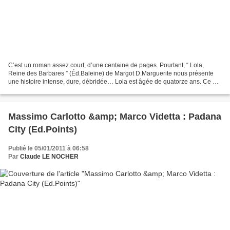
C’est un roman assez court, d’une centaine de pages. Pourtant, “ Lola,
Reine des Barbares ” (Éd.Baleine) de Margot D.Marguerite nous présente
une histoire intense, dure, débridée… Lola est âgée de quatorze ans. Ce qui
ne l’empêche pas de vivre en couple,...
Massimo Carlotto &amp; Marco Videtta : Padana
City (Ed.Points)
Publié le 05/01/2011 à 06:58
Par
Claude LE NOCHER