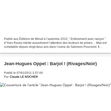
Publié aux Éditions de Minuit à l’automne 2010, “ Enlèvement avec rançon ”
d’Yves Ravey mérite assurément l’attention des lecteurs de polars… Max est
comptable depuis vingt-deux ans dans l’usine de Salomon Pourcelot. Il
habite seul la maison de ses parents....
Jean-Hugues Oppel : Barjot ! (Rivages/Noir)
Publié le 07/01/2011 à 07:00
Par
Claude LE NOCHER