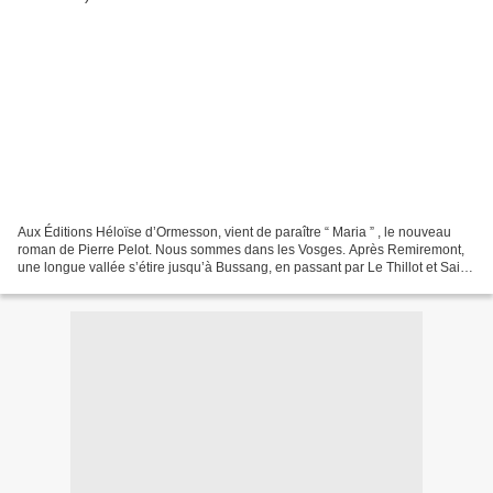
Aux Éditions Héloïse d’Ormesson, vient de paraître “ Maria ” , le nouveau
roman de Pierre Pelot. Nous sommes dans les Vosges. Après Remiremont,
une longue vallée s’étire jusqu’à Bussang, en passant par Le Thillot et Saint-
Maurice-sur-Moselle. De part...