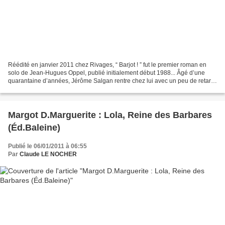
Réédité en janvier 2011 chez Rivages, “ Barjot ! ” fut le premier roman en
solo de Jean-Hugues Oppel, publié initialement début 1988... Âgé d’une
quarantaine d’années, Jérôme Salgan rentre chez lui avec un peu de retard
ce soir-là. Il est victime d’un...
Margot D.Marguerite : Lola, Reine des Barbares
(Éd.Baleine)
Publié le 06/01/2011 à 06:55
Par
Claude LE NOCHER