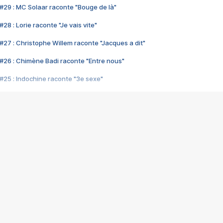
#29 : MC Solaar raconte "Bouge de là"
28 : Lorie raconte "Je vais vite"
#27 : Christophe Willem raconte "Jacques a dit"
#26 : Chimène Badi raconte "Entre nous"
#25 : Indochine raconte "3e sexe"
#24 : Zaho raconte "C'est chelou"
#23 : Patrick Bruel raconte "Au café des délices"
#22 : Kyo raconte "Le chemin"
#21 : Nolwenn Leroy raconte "Cassé"
#20 : Patrick Hernandez raconte "Born to be alive"
#19 : Lorie raconte "Près de moi"
#18 : Michael Jones raconte "A nos actes manqués" (avec Jean-Jacque
#17 : Khaled raconte "Aïcha"