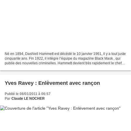
Né en 1894, Dashiell Hammett est décédé le 10 janvier 1961, il y a tout juste
cinquante ans. Fin 1922, il intègre l’équipe du magazine Black Mask , qui
publie des nouvelles criminelles. Hammett devient très rapidement le chef
de file du mouvement littéraire...
Yves Ravey : Enlèvement avec rançon
Publié le 08/01/2011 à 06:57
Par
Claude LE NOCHER