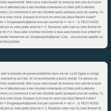
e et très expérimenté. Merci pour votre travail! Je remercie mon ami de m’avoir
ne m’attendais pas à des résultats instantanés et j’étais prêt à attendre
ent, j’ai commencé à voir des résultats après quelques jours de casting. Tu
t la vraie chose. Essayez-le et vous ne serez pas déçu! Besoin d’aide?
r /> Drogalaspells@gmail.com par courriel<br /> <br /> :: IL PEUT AUSSI
it ami ou votre petite amie<br /> 2. Ramenez votre mari ou votre femme<br
aux<br /> 4. Vous aider à tomber enceinte si vous avez besoin d’un enfant<br
contacter maintenant via: Drogalaspells@gmail. Com... vous pouvez appeler ou
2347061120360.
’a aidé à résoudre de graves problèmes dans ma vie. Le Dr Ogala a corrigé
t vraiment ce qu’il fait. Je l’ai recommandé à tout le monde. Ce lanceur de
e et très expérimenté. Merci pour votre travail! Je remercie mon ami de m’avoir
ne m’attendais pas à des résultats instantanés et j’étais prêt à attendre
ent, j’ai commencé à voir des résultats après quelques jours de casting. Tu
t la vraie chose. Essayez-le et vous ne serez pas déçu! Besoin d’aide?
r /> Drogalaspells@gmail.com par courriel<br /> <br /> :: IL PEUT AUSSI
it ami ou votre petite amie<br /> 2. Ramenez votre mari ou votre femme<br