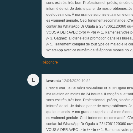
sorts est très, très bon. Professionnel, précis, sincèr
informé de toi. Je dois te parler de mes problèmes. Je 
quelques mois. À ma grande surprise et à mon étonnem
es vraiment géniale. Ceci fortement recommandé. C’es
contart lui WhatsApp Dr Ogala à '2347061120360 ou<b
VOUS AIDER AVEC ::<br /> <br /> 1. Ramenez votre pet
/> 3. Gagnez la loterie et la promotion dans les bure
/> 5. Traitement complet de tout type de maladie le 
WhatsApp avec ce numéro de téléphone mobile no 
Répondre
L
lawrenta
12/04/2020 10:52
C’est si vrai. Je l’ai vécu moi-même et le Dr Ogala m
ma relation en moins de 24 heures. il est génial et sai
sorts est très, très bon. Professionnel, précis, sincèr
informé de toi. Je dois te parler de mes problèmes. Je 
quelques mois. À ma grande surprise et à mon étonnem
es vraiment géniale. Ceci fortement recommandé. C’es
contart lui WhatsApp Dr Ogala à '2347061120360 ou<b
VOUS AIDER AVEC ::<br /> <br /> 1. Ramenez votre pet