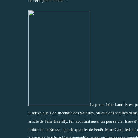
de cette jeune femme…
La jeune Julie Lantilly est 
il arrive que l’on incendie des voitures, ou que des vieilles dam
article de Julie Lantilly, lui racontant aussi un peu sa vie. Issue
l’hôtel de la Brosse, dans le quartier de Fenêt. Mme Camilleri vit 
à cause de la vétusté leur immeuble, avant qu’une agence immobil