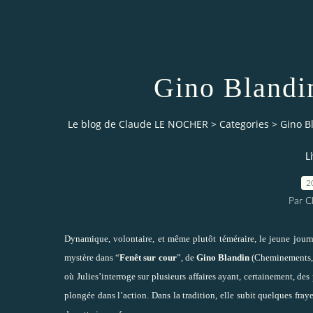
Gino Blandin
Le blog de Claude LE NOCHER
>
Categories
>
Gino B
L
2
Par 
Dynamique, volontaire, et même plutôt téméraire, le jeune journa
mystère dans “
Fenêt sur cour
”, de
Gino Blandin
(Cheminements, 2
où Julies’interroge sur plusieurs affaires ayant, certainement, d
plongée dans l’action. Dans la tradition, elle subit quelques fr