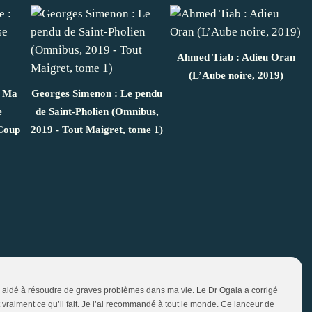
Ahmed Tiab : Adieu Oran
(L’Aube noire, 2019)
: Ma
Georges Simenon : Le pendu
e
de Saint-Pholien (Omnibus,
 Coup
2019 - Tout Maigret, tome 1)
’a aidé à résoudre de graves problèmes dans ma vie. Le Dr Ogala a corrigé
t vraiment ce qu’il fait. Je l’ai recommandé à tout le monde. Ce lanceur de