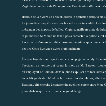
s’agit de jeunes issus de l’immigration. Des témoins affirment qu’e
Habitué de la rivière Le Thouet, Momo le pêcheur a retrouvé un sac
La journaliste enquête aussi sur les véhicules incendiés. Les ém
présentant des impacts de balles. Virginie, meilleure amie de Julie
la journaliste. Si Momo ne tenait pas à contacter la police, c’est
Les voleurs s’en seraient débarrassé, ou peut-être appartient-il à l
des tirs. Cette Évelyne s’avère plutôt méfiante.
Évelyne loge dans un squat avec son compagnon Freddy. Ce repris d
l’accident de voiture qui causa la mort de M. Baraton, promo
qu’employait ce Baraton, dans le but d’expulser des locataires
les a fait partir de l’hôtel de la Brosse. Sur des photos, elle id
Baraton. Julie cherche à comprendre quel lien existe entre Mme Ca
journaliste risque de se trouver en grand danger...