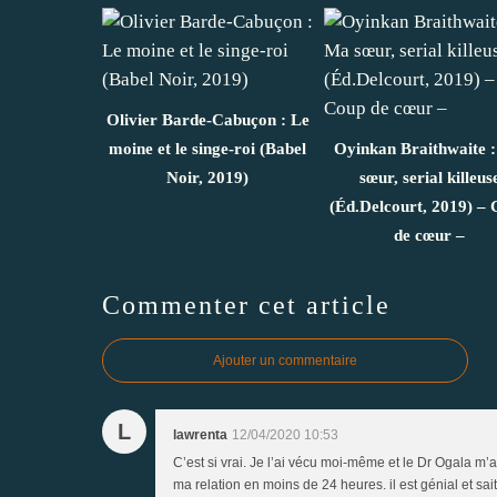
Olivier Barde-Cabuçon : Le
moine et le singe-roi (Babel
Oyinkan Braithwaite 
Noir, 2019)
sœur, serial killeus
(Éd.Delcourt, 2019) –
de cœur –
Commenter cet article
Ajouter un commentaire
L
lawrenta
12/04/2020 10:53
C’est si vrai. Je l’ai vécu moi-même et le Dr Ogala m
ma relation en moins de 24 heures. il est génial et sai