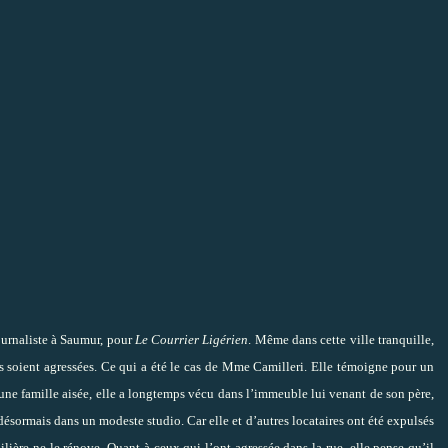
journaliste à Saumur, pour
Le Courrier Ligérien
. Même dans cette ville tranquille,
es soient agressées. Ce qui a été le cas de Mme Camilleri. Elle témoigne pour un
 d’une famille aisée, elle a longtemps vécu dans l’immeuble lui venant de son père,
désormais dans un modeste studio. Car elle et d’autres locataires ont été expulsés
ière ne le rénove. Quant à ceux qui l’ont agressée dans la rue, elle pense qu’il