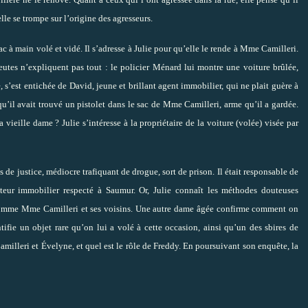
lle se trompe sur l’origine des agresseurs.
 à main volé et vidé. Il s’adresse à Julie pour qu’elle le rende à Mme Camilleri.
eutes n’expliquent pas tout : le policier Ménard lui montre une voiture brûlée,
, s’est entichée de David, jeune et brillant agent immobilier, qui ne plait guère à
 qu’il avait trouvé un pistolet dans le sac de Mme Camilleri, arme qu’il a gardée.
a vieille dame ? Julie s’intéresse à la propriétaire de la voiture (volée) visée par
e justice, médiocre trafiquant de drogue, sort de prison. Il était responsable de
teur immobilier respecté à Saumur. Or, Julie connaît les méthodes douteuses
 comme Mme Camilleri et ses voisins. Une autre dame âgée confirme comment on
entifie un objet rare qu’on lui a volé à cette occasion, ainsi qu’un des sbires de
milleri et Évelyne, et quel est le rôle de Freddy. En poursuivant son enquête, la