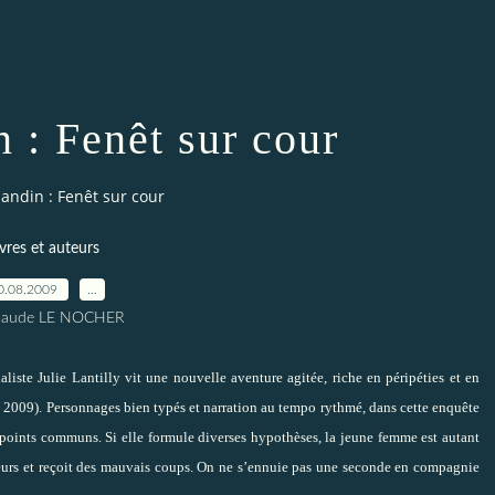
 : Fenêt sur cour
landin : Fenêt sur cour
ivres et auteurs
0.08.2009
…
Claude LE NOCHER
liste Julie Lantilly vit une nouvelle aventure agitée, riche en péripéties et en
009). Personnages bien typés et narration au tempo rythmé, dans cette enquête
es points communs. Si elle formule diverses hypothèses, la jeune femme est autant
ayeurs et reçoit des mauvais coups. On ne s’ennuie pas une seconde en compagnie