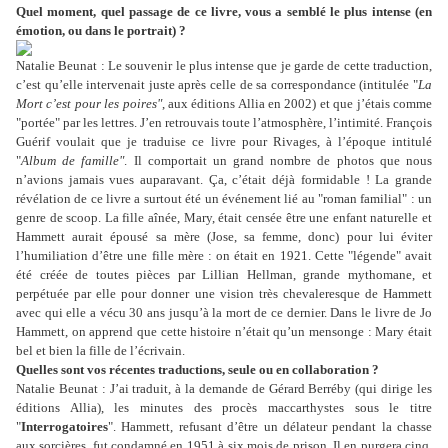
Quel moment, quel passage de ce livre, vous a semblé le plus intense (en
émotion, ou dans le portrait) ?
Natalie Beunat : Le souvenir le plus intense que je garde de cette traduction,
c’est qu’elle intervenait juste après celle de sa correspondance (intitulée "
La
Mort c’est pour les poires"
, aux éditions Allia en 2002) et que j’étais comme
"portée" par les lettres. J’en retrouvais toute l’atmosphère, l’intimité. François
Guérif voulait que je traduise ce livre pour Rivages, à l’époque intitulé
"
Album de famille"
. Il comportait un grand nombre de photos que nous
n’avions jamais vues auparavant. Ça, c’était déjà formidable ! La grande
révélation de ce livre a surtout été un événement lié au "roman familial" : un
genre de scoop. La fille aînée, Mary, était censée être une enfant naturelle et
Hammett aurait épousé sa mère (Jose, sa femme, donc) pour lui éviter
l’humiliation d’être une fille mère : on était en 1921. Cette "légende" avait
été créée de toutes pièces par Lillian Hellman, grande mythomane, et
perpétuée par elle pour donner une vision très chevaleresque de Hammett
avec qui elle a vécu 30 ans jusqu’à la mort de ce dernier. Dans le livre de Jo
Hammett, on apprend que cette histoire n’était qu’un mensonge : Mary était
bel et bien la fille de l’écrivain.
Quelles sont vos récentes traductions, seule ou en collaboration ?
Natalie Beunat : J’ai traduit, à la demande de Gérard Berréby (qui dirige les
éditions Allia), les minutes des procès maccarthystes sous le titre
"
Interrogatoires
". Hammett, refusant d’être un délateur pendant la chasse
aux sorcières, fut condamné en 1951 à six mois de prison. Il en purgera cinq.