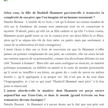
Selon vous, la fille de Dashiell Hammett parvient-elle à transcrire la
complexité de son père, que l’on imagine tel un homme tourmenté ?
Natalie Beunat : L’intérêt de ce livre, c’est qu’il donne un certain nombre de
clés sur le fondateur du roman noir américain tout en en conservant le
mystère. D’abord, parce qu’elle est sa fille cadette et qu’elle l’a bien connu,
Hammett ayant gardé toute sa vie le contact avec ses deux filles Jo et Mary,
alors qu’il se sépara très tôt de leur mère, en partie, mais pas seulement, à
cause de sa tuberculose (il était contagieux).
L’autre chose à dire sur ce livre de souvenirs est que Jo Hammett n’offre
jamais un portrait complaisant de son père, au contraire, elle est assez lucide
sur certains aspects de sa personnalité, comme son alcoolisme délirant ou son
côté "homme à femmes". Mais elle sait aussi souligner sa ténacité, en matière
politique notamment, sa fidélité en amitié et la sorte de morale personnelle
qu’il avait su insuffler à ses héros, un genre de « code de survie en milieu
hostile », qu’il appliquait à sa propre vie. On n’est pas là du tout dans
l’hagiographie, et c’est ce qui rend
"Dashiell Hammett mon père"
à la fois
juste et émouvant.
L'auteur aborde-t-elle la manière dont Hammett est perçu encore
aujourd'hui aux Etats-Unis, et dans le monde (grand écrivain ou bon
romancier, devenu classique) ?
Natalie Beunat : Jo Hammett n’a aucun doute sur le fait que son père soit