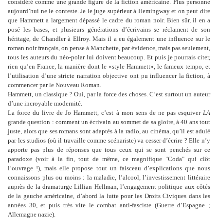
considéré comme une grande figure de la fiction américaine. Plus personne
aujourd’hui ne le conteste. Je le juge supérieur à Hemingway et on peut dire
que Hammett a largement dépassé le cadre du roman noir. Bien sûr, il en a
posé les bases, et plusieurs générations d’écrivains se réclament de son
héritage, de Chandler à Ellroy. Mais il a eu également une influence sur le
roman noir français, on pense à Manchette, par évidence, mais pas seulement,
tous les auteurs du néo-polar lui doivent beaucoup. Et puis je pourrais citer,
rien qu’en France, la manière dont le «style Hammett», le fameux tempo, et
l’utilisation d’une stricte narration objective ont pu influencer la fiction, à
commencer par le Nouveau Roman.
Hammett, un classique ? Oui, par la force des choses. C’est surtout un auteur
d’une incroyable modernité.
La force du livre de Jo Hammett, c’est à mon sens de ne pas esquiver
LA
grande question : comment un écrivain au sommet de sa gloire, à 40 ans tout
juste, alors que ses romans sont adaptés à la radio, au cinéma, qu’il est adulé
par les studios (où il travaille comme scénariste) va cesser d’écrire ? Elle n’y
apporte pas plus de réponses que tous ceux qui se sont penchés sur ce
paradoxe (voir à la fin, tout de même, ce magnifique "Coda" qui clôt
l’ouvrage !), mais elle propose tout un faisceau d’explications que nous
connaissons plus ou moins : la maladie, l’alcool, l’investissement littéraire
auprès de la dramaturge Lillian Hellman, l’engagement politique aux côtés
de la gauche américaine, d’abord la lutte pour les Droits Civiques dans les
années 30, et puis très vite le combat anti-fasciste (Guerre d’Espagne ;
Allemagne nazie).