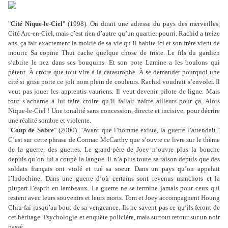
"
Cité Nique-le-Ciel
" (1998). On dirait une adresse du pays des merveilles,
Cité Arc-en-Ciel, mais c’est rien d’autre qu’un quartier pourri. Rachid a treize
ans, ça fait exactement la moitié de sa vie qu’il habite ici et son frère vient de
mourir. Sa copine Thui cache quelque chose de triste. Le fils du gardien
s’abrite le nez dans ses bouquins. Et son pote Lamine a les boulons qui
pètent. À croire que tout vire à la catastrophe. À se demander pourquoi une
cité si grise porte ce joli nom plein de couleurs. Rachid voudrait s’envoler. Il
veut pas jouer les apprentis vauriens. Il veut devenir pilote de ligne. Mais
tout s’acharne à lui faire croire qu’il fallait naître ailleurs pour ça. Alors
Nique-le-Ciel ! Une tonalité sans concession, directe et incisive, pour décrire
une réalité sombre et violente.
"
Coup de Sabre
" (2000). "Avant que l’homme existe, la guerre l’attendait."
C’est sur cette phrase de Cormac McCarthy que s’ouvre ce livre sur le thème
de la guerre, des guerres. Le grand-père de Joey n’ouvre plus la bouche
depuis qu’on lui a coupé la langue. Il n’a plus toute sa raison depuis que des
soldats français ont violé et tué sa soeur. Dans un pays qu’on appelait
l’Indochine. Dans une guerre d’où certains sont revenus manchots et la
plupart l’esprit en lambeaux. La guerre ne se termine jamais pour ceux qui
restent avec leurs souvenirs et leurs morts. Tom et Joey accompagnent Houng
Chiu-faï jusqu’au bout de sa vengeance. Ils ne savent pas ce qu’ils feront de
cet héritage. Psychologie et enquête policière, mais surtout retour sur un noir
passé.