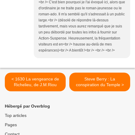
<br /> C'est bien pourquoi je l'ai évoqué ici, alors que
d'ordinaire je ne traite pas le roman-jeunesse ou le
roman-ado. Il m'a semblé qu'il s'adressait à un public
large.<br /> (désolé de répondre là-dessus
tardivement, mais vous aurez remarqué que je suis
un peu débordé par toutes les infos à fournir sur
Action-Suspense. Heureusement, la fréquentation
visiteurs est en<br /> hausse au-delà de mes
espérances)<br /> A bientôt !<br /> <br /> <br />
< 1630 La vengeance de
Steve Berry : La
Richelieu, de J.M.Riou
conspiration du Temple >
Hébergé par Overblog
Top articles
Pages
Contact