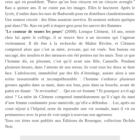
ceux qui en possèdent. "Parce qu’un bon citoyen est un citoyen aveugle."
Kao a quinze ans. Il ne craint pas les images. Elles le fascinent. Après le
lycée, il traîne dans les rues de Badwords pour en distribuer clandestinement.
Une rumeur circule : des films auraient survécu. Ils seraient enfouis quelque
part dans l’île. Kao est prêt à risquer gros pour les sauver des flammes.
"
Le contour de toutes les peurs
" (2008). Lorsque Clément, 14 ans, rentre
chez lui après le collège, il se trouve face à un inconnu qui l’agresse
violemment. Il dit être à la recherche de Maître Rivière, et Clément
comprend alors que c’est sa mère, avocate, qui est visée. Son bureau est
saccagé, des insultes et des menaces ont été peintes sur les murs. Tout ce que
l’homme dit, en pleurant, c’est qu’il avait une fille, Cannelle. Pendant
plusieurs heures, dans l’attente de son retour, ils vont tous les deux se faire
face. L'adolescent, immobilisé par des fils d’étendage, assiste alors à une
scène insoutenable et incompréhensible : l’homme s’enfonce plusieurs
grosses agrafes dans sa main, dans son bras, puis dans sa bouche, avant de
partir en disant : "Je reviendrai"… Qui est cet homme ? Et pourquoi a-t-il agi
ainsi ? La mère de Clément comprend immédiatement qu’il s’agit du mari
d’une femme condamnée pour matricide, qu’elle a défendue… Lui, après un
court séjour à l’hôpital, tente de reprendre une vie normale, mais il vit en
permanence avec la peur de voir surgir à nouveau son agresseur.
Tous ces titres sont publiés aux Éditions du Rouergue, collection DoAdo
Noir.