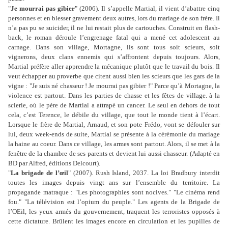
"
Je mourrai pas gibier
" (2006). Il s’appelle Martial, il vient d’abattre cinq
personnes et en blesser gravement deux autres, lors du mariage de son frère. Il
n’a pas pu se suicider, il ne lui restait plus de cartouches. Construit en flash-
back, le roman déroule l’engrenage fatal qui a mené cet adolescent au
carnage. Dans son village, Mortagne, ils sont tous soit scieurs, soit
vignerons, deux clans ennemis qui s’affrontent depuis toujours. Alors,
Martial préfère aller apprendre la mécanique plutôt que le travail du bois. Il
veut échapper au proverbe que citent aussi bien les scieurs que les gars de la
vigne : "Je suis né chasseur ! Je mourrai pas gibier !" Parce qu’à Mortagne, la
violence est partout. Dans les parties de chasse et les fêtes de village. à la
scierie, où le père de Martial a attrapé un cancer. Le seul en dehors de tout
cela, c’est Terence, le débile du village, que tout le monde tient à l’écart.
Lorsque le frère de Martial, Arnaud, et son pote Frédo, vont se défouler sur
lui, deux week-ends de suite, Martial se présente à la
cérémonie du mariage
la haine au coeur. Dans ce village, les armes sont partout. Alors, il se met à la
fenêtre de la chambre de ses parents et devient lui aussi chasseur. (Adapté en
BD par Alfred, éditions Delcourt).
"
La brigade de l’œil
" (2007). Rush Island, 2037. La loi Bradbury interdit
toutes les images depuis vingt ans sur l’ensemble du territoire. La
propagande matraque : "Les photographies sont nocives." "Le cinéma rend
fou." "La télévision est l’opium du peuple." Les agents de la Brigade de
l’OEil, les yeux armés du gouvernement, traquent les terroristes opposés à
cette dictature. Brûlent les images encore en circulation et les pupilles de