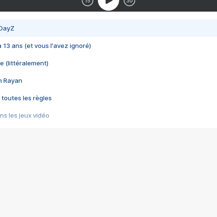
 DayZ
 a 13 ans (et vous l'avez ignoré)
e (littéralement)
im Rayan
 toutes les règles
s les jeux vidéo
us choquant de Rockstar ? - Le scandale BULLY
e plus moche de Steam
du RÊVE tourne au CAUCHEMAR
pendant 8 heures
it… à tort