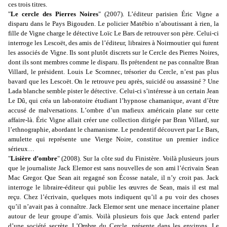
ces trois titres.
"
Le cercle des Pierres Noires
" (2007). L
’
éditeur parisien Éric Vigne a
disparu dans le Pays Bigouden. Le policier Matébio n
’
aboutissant à rien, la
fille de Vigne charge le détective Loïc Le Bars de retrouver son père. Celui-ci
interroge les Lescoët, des amis de l
’
éditeur, libraires à Noirmoutier qui furent
les associés de Vigne. Ils sont plutôt discrets sur le Cercle des Pierres Noires,
dont ils sont membres comme le disparu. Ils prétendent ne pas connaître Bran
Villard, le président. Louis Le Scornnec, trésorier du Cercle, n
’
est pas plus
bavard que les Lescoët. On le retrouve peu après, suicidé ou assassiné ? Une
Lada blanche semble pister le détective. Celui-ci s’intéresse à un certain Jean
Le Dû, qui créa un laboratoire étudiant l
’
hypnose chamanique, avant d
’
être
accusé de malversations. L
’
ombre d
’
un mafieux américain plane sur cette
affaire-là. Éric Vigne allait créer une collection dirigée par Bran Villard, sur
l
’
ethnographie, abordant le chamanisme. Le pendentif découvert par Le Bars,
amulette qui représente une Vierge Noire, constitue un premier indice
sérieux…
"
Lisière d’ombre
" (2008). Sur la côte sud du Finistère. Voilà plusieurs jours
que le journaliste Jack Elemor est sans nouvelles de son ami l
’
écrivain Sean
Mac Gregor. Que Sean ait regagné son Écosse natale, il n’y croit pas. Jack
interroge le libraire-éditeur qui publie les œuvres de Sean, mais il est mal
reçu. Chez l
’
écrivain, quelques mots indiquent qu
’
il a pu voir des choses
qu
’
il n
’
avait pas à connaître. Jack Elemor sent une menace incertaine planer
autour de leur groupe d
’
amis. Voilà plusieurs fois que Jack entend parler
d
’
une société secrète, L
’
Ombre du Cercle, présente dans les environs. Le