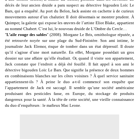
décès de leur ancien druide a paru suspect au détective bigouden Loïc Le
Bars, qui a enquêté. Au port du Belon, Jack assiste en cachette à de curieux
mouvements autour d
’
un chalutier. Il doit désormais se montrer prudent. À
Quimper, la galerie qui expose les œuvres de l
’
artiste Eliot Blake, appartient
au nommé Chabert. C
’
est lui, le nouveau druide de L
’
Ombre du Cercle…
"
L’aile rouge des sables
" (2008). Morgane Le Bris, ornithologue réputée, a
été retrouvée noyée sur une plage du Sud-Finistère. Son ami intime, le
journaliste Jack Elemor, risque de tomber dans un état dépressif. Il doute
qu’il s’agisse d’une mort naturelle. En effet, Morgane possédait un gros
dossier sur une affaire qu’elle étudiait. Or, quand il visite son appartement,
Jack constate que l’endroit a déjà été fouillé. Il fait appel à son ami le
détective bigouden Loïc Le Bars. Que signifie la présence de deux hommes
en combinaisons blanches sur les côtes voisines ? À quel service sanitaire
appartiennent-ils ? À peine le duo a-t-il commencé son enquête que
l’appartement de Jack est saccagé. Il semble qu’une société américaine
produisant des pesticides fasse, en Europe, du stockage de produits
dangereux pour la santé. À la tête de cette société, une vieille connaissance
du duo d’enquêteurs : le mafieux Mac Leone.