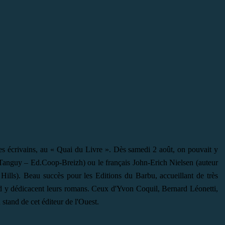
 les écrivains, au « Quai du Livre ». Dès samedi 2 août, on pouvait y
 Tanguy – Ed.Coop-Breizh) ou le français John-Erich Nielsen (auteur
ills). Beau succès pour les Editions du Barbu, accueillant de très
d y dédicacent leurs romans. Ceux d'Yvon Coquil, Bernard Léonetti,
stand de cet éditeur de l'Ouest.