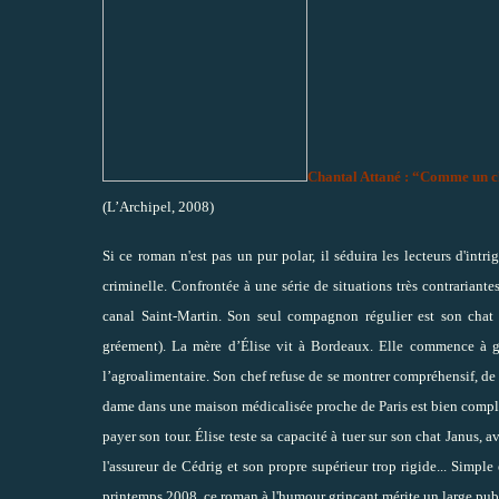
Chantal Attané : “Comme un c
(L’Archipel, 2008)
Si ce roman n'est pas un pur polar, il séduira les lecteurs d'intr
criminelle. Confrontée à une série de situations très contrariantes
canal Saint-Martin. Son seul compagnon régulier est son chat 
gréement). La mère d’Élise vit à Bordeaux. Elle commence à gra
l’agroalimentaire. Son chef refuse de se montrer compréhensif, de 
dame dans une maison médicalisée proche de Paris est bien compli
payer son tour. Élise teste sa capacité à tuer sur son chat Janus, a
l'assureur de Cédrig et son propre supérieur trop rigide... Simple 
printemps 2008, ce roman à l'humour grinçant mérite un large publ