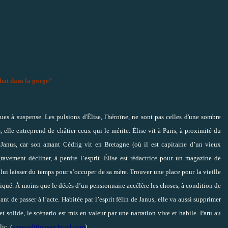
hat dans la gorge”
igues à suspense. Les pulsions d'Élise, l'héroïne, ne sont pas celles d'une sombre
, elle entreprend de châtier ceux qui le mérite. Élise vit à Paris, à proximité du
Janus, car son amant Cédrig vit en Bretagne (où il est capitaine d’un vieux
vement décliner, à perdre l‘esprit. Élise est rédactrice pour un magazine de
lui laisser du temps pour s’occuper de sa mère. Trouver une place pour la vieille
qué. À moins que le décès d’un pensionnaire accélère les choses, à condition de
vant de passer à l’acte. Habitée par l’esprit félin de Janus, elle va aussi supprimer
et solide, le scénario est mis en valeur par une narration vive et habile. Paru au
ic. (
www.editionsarchipel.com
)