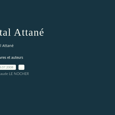
tal Attané
l Attané
ivres et auteurs
3.07.2008
…
Claude LE NOCHER