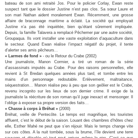
bateau de son ami retraité Jos. Pour le policier Corlay, Ewan reste
suspect tant que le dossier Justine n’est pas clos. Sa sœur Laure et
son mari Nathan aident moralement Ewan. Récemment, une grosse
affaire de braconnage maritime a éclaté. La société qui employait
Justine n’a pas été inquiétée, bien qu’étant sûrement impliquée.
Depuis, la famille Talavera a remplacé Pêchemer par une autre société,
Groupaqua. Ils vont installer une vaste exploitation d’aquaculture dans
le secteur. Quand Ewan réalise l’impact négatif du projet, il tente
d’alerter ses amis pêcheurs...
« Larmes de fond »
- ou le Retour du Crabe (2002)
Une journaliste, Manon Cormier, a tiré un roman de la série
d’assassinats imputés au Crabe. Pour des raisons personnelles, elle
revient à St Bredan quelques années plus tard, et tombe entre les
mains d’un personnage redoutable. Enlèvement, maltraitance,
séquestration… Manon réalise peu à peu que son geôlier est le Crabe,
revenu incognito sur les lieux de son dernier crime. Il exige de la
journaliste la réécriture de son roman qu’il juge inexact et mensonger. Il
l’oblige à exposer sa propre version des faits…
« Chasse à corps à Bréhat »
(2000)
Bréhat, veille de Pentecôte. Le temps est magnifique, les touristes
affluent, c’est le début de la saison. Louant des chambres d’hôtes chez
elle, Esther Mahé ne peut que s’en réjouir. Mais le temps change vite
sur ces côtes. A la nuit tombée, sous la brume, l’île devient une terre
sauvage et désolée où tout peut arriver, même le pire. C’est ce que