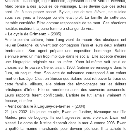
Keranilis : sabotage, léger incendie, agression contre Berthe. Nerveux,
Marc pense à des jalousies de voisinage. Elise devine que ces actes
sont liés à son propre passé. Sylvie, une de ses élèves, se suicida
sous ses yeux à l’époque où elle était prof. La famille de cette ado
instable considéra Elise comme responsable de sa mort. Ces réactions
hostiles incitèrent la jeune femme à changer de vie...
« Le cycle de Grimentz »
(2005)
Artiste peintre célèbre, Irène Lang vient de mourir. Ses obsèques ont
lieu en Bretagne, où vivent son compagnon Yann et leurs deux enfants
trentenaires. Son agent prépare une exposition hommage. Sabine
s’ennuie avec un mari trop impliqué dans le social. Elle accepte d’écrire
une biographie originale sur sa mère. Yann lui-même sait peut de
choses sur le passé d’Irène, avant 1968. Sabine se renseigne dans le
Jura, où naquit Irène. Son acte de naissance correspond à un enfant
mort en bas-âge. C’est en Suisse que Sabine peut retrouver la trace de
cette famille. ailleurs, elle obtient des témoignages sur les débuts
artistiques d’Irène. Elle se remémore aussi des souvenirs personnels.
Leurs rapports furent conflictuels. L’artiste ne fut jamais vraiment ni
épouse, ni mère...
« Vent contraire à Loguivy-de-la-mer »
(2004)
21 juin 2002. Un jeune couple, Ewan et Justine, bivouaque sur l’île
Madec, près de Loguivy. Ils sont agressés avec violence. Ewan est
blessé. Le corps de Justine disparaît dans la mer. Automne 2003. Ewan
a quitté la marine marchande pour devenir pêcheur. Il a acheté le