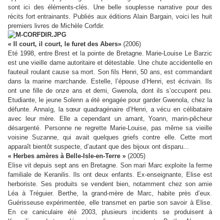
sont ici des éléments-clés. Une belle souplesse narrative pour des
récits fort entrainants. Publiés aux éditions Alain Bargain, voici les huit
premiers livres de Michèle Corfdir.
« Il court, il court, le furet des Abers»
(2006)
Eté 1998, entre Brest et la pointe de Bretagne. Marie-Louise Le Barzic
est une vieille dame autoritaire et détestable. Une chute accidentelle en
fauteuil roulant cause sa mort. Son fils Henri, 50 ans, est commandant
dans la marine marchande. Estelle, l’épouse d’Henri, est écrivain. Ils
ont une fille de onze ans et demi, Gwenola, dont ils s’occupent peu.
Etudiante, le jeune Solenn a été engagée pour garder Gwenola, chez la
défunte. Annaïg, la sœur quadragénaire d’Henri, a vécu en célibataire
avec leur mère. Elle a cependant un amant, Yoann, marin-pêcheur
désargenté. Personne ne regrette Marie-Louise, pas même sa vieille
voisine Suzanne, qui avait quelques griefs contre elle. Cette mort
apparaît bientôt suspecte, d’autant que des bijoux ont disparu...
« Herbes amères à Belle-Isle-en-Terre »
(2005)
Elise vit depuis sept ans en Bretagne. Son mari Marc exploite la ferme
familiale de Keranilis. Ils ont deux enfants. Ex-enseignante, Elise est
herboriste. Ses produits se vendent bien, notamment chez son amie
Léa à Tréguier. Berthe, la grand-mère de Marc, habite près d’eux.
Guérisseuse expérimentée, elle transmet en partie son savoir à Elise.
En ce caniculaire été 2003, plusieurs incidents se produisent à