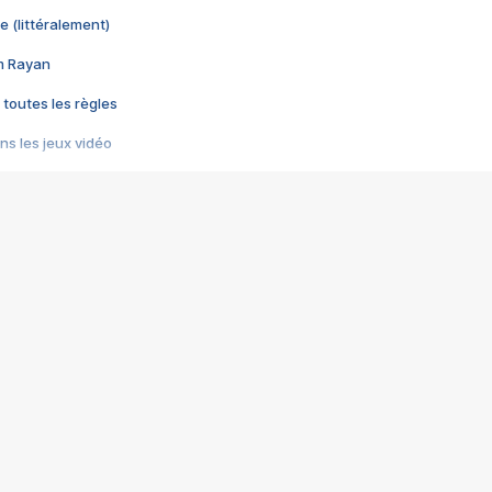
e (littéralement)
im Rayan
 toutes les règles
s les jeux vidéo
us choquant de Rockstar ? - Le scandale BULLY
e plus moche de Steam
du RÊVE tourne au CAUCHEMAR
pendant 8 heures
it… à tort
umiliés par un jeu vidéo
ire - Final Fantasy 8
ti un empire - Age of Empires