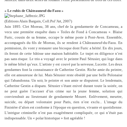
« Le rubis de Châteauneuf-du-Faou »
(Editions Alain Bargain, Coll.Pol’Art, 2007)
Juin 1895. Clet Moreau, 38 ans, chef de la gendarmerie de Concarneau, a
vecu une première enquête dans «
Toiles de Fond à Concarneau ».
Blaise
Furic, cousin de sa femme, occupe le même poste à Pont-Aven. Ensemble,
accompagnés du fils de Moreau, ils se rendent à Châteauneuf-du-Faou. En
permission, ils vont y restaurer une bicoque dont Furic a hérité. En dix jours,
ils feront de cette bâtisse une maison habitable. Le trajet en diligence n’est
pas sans risque. Le trio a voyagé avec le peintre Paul Sérusier, qui loge dans
le même hôtel qu’eux. L’artiste y est couvé par la serveuse, Lucette. Les deux
gendarmes font la connaissance de Catherine Gestin. Riche amie du peintre,
elle est amoureuse de lui. Mais Sérusier reste obsédé par une belle Polonaise
qui l'abandonna. Un soir, le peintre et son amie se disputent. Le lendemain,
Catherine Gestin a disparu. Sérusier s’étant enivré durant toute la soirée, on
ne peut guère l’accuser d’un crime sur la jeune femme, solution qui
conviendrait au lieutenant de gendarmerie Mouret. Enlèvement, meurtre,
suicide, ou départ volontaire pour Paris, rien n’est exclu... L’image du
Finistère d’alors est conforme à l'époque en question, vivante et quotidienne.
L’intrigue criminelle n’est pas exagérément compliquée, ce qui n’était pas
indispensable. Un « polar historique » fort agréable !