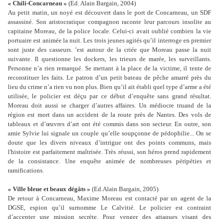
« Chili-Concarneau »
(Ed. Alain Bargain, 2004)
Au petit matin, un noyé est découvert dans le port de Concarneau, un SDF
assassiné. Son aristocratique compagnon raconte leur parcours insolite au
capitaine Moreau, de la police locale. Celui-ci avait oublié combien la vie
portuaire est animée la nuit. Les trois jeunes agités qu’il interroge en premier
sont juste des casseurs. ’est autour de la criée que Moreau passe la nuit
suivante. Il questionne les dockers, les trieurs de marée, les surveillants.
Personne n’a rien remarqué. Se mettant à la place de la victime, il tente de
reconstituer les faits. Le patron d’un petit bateau de pêche amarré près du
lieu du crime n’a rien vu non plus. Bien qu’il ait établi quel type d’arme a été
utilisée, le policier est déçu par ce début d’enquête sans grand résultat.
Moreau doit aussi se charger d’autres affaires. Un médiocre truand de la
région est mort dans un accident de la route près de Nantes. Des vols de
tableaux et d’œuvres d’art ont été commis dans son secteur. En outre, son
amie Sylvie lui signale un couple qu’elle soupçonne de pédophilie... On se
doute que les divers niveaux d’intrigue ont des points communs, mais
l'histoire est parfaitement maîtrisée. Très réussi, son héros prend rapidement
de la consistance. Une enquête animée de nombreuses péripéties et
ramifications.
« Ville bleue et beaux dégâts »
(Ed.Alain Bargain, 2005)
De retour à Concarneau, Maxime Moreau est contacté par un agent de la
DGSE, espion qu’il surnomme Le Calvitié. Le policier est contraint
d’accepter une mission secrète. Pour venger des attaques visant des