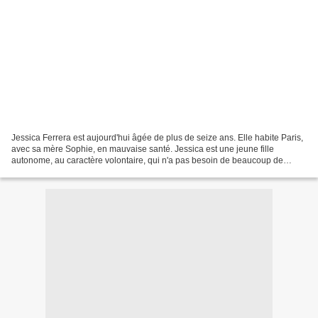
Jessica Ferrera est aujourd'hui âgée de plus de seize ans. Elle habite Paris,
avec sa mère Sophie, en mauvaise santé. Jessica est une jeune fille
autonome, au caractère volontaire, qui n'a pas besoin de beaucoup de
sommeil. Elle aura pu faire une carrière...