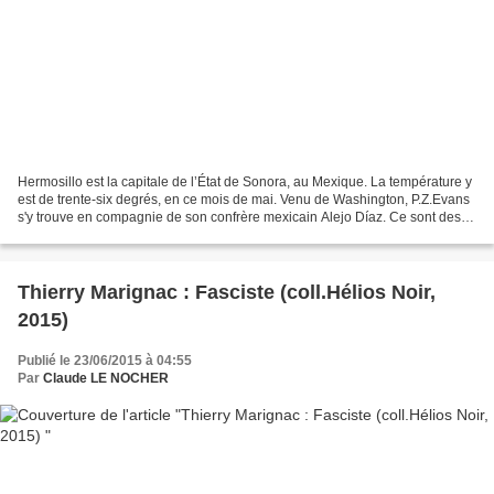
Hermosillo est la capitale de l’État de Sonora, au Mexique. La température y
est de trente-six degrés, en ce mois de mai. Venu de Washington, P.Z.Evans
s'y trouve en compagnie de son confrère mexicain Alejo Díaz. Ce sont des
agents fédéraux, des exécuteurs....
Thierry Marignac : Fasciste (coll.Hélios Noir,
2015)
Publié le 23/06/2015 à 04:55
Par
Claude LE NOCHER