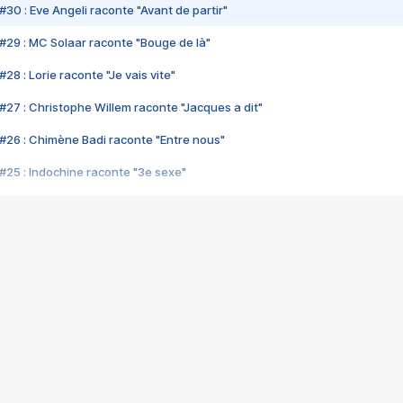
#30 : Eve Angeli raconte "Avant de partir"
#29 : MC Solaar raconte "Bouge de là"
28 : Lorie raconte "Je vais vite"
#27 : Christophe Willem raconte "Jacques a dit"
#26 : Chimène Badi raconte "Entre nous"
#25 : Indochine raconte "3e sexe"
#24 : Zaho raconte "C'est chelou"
#23 : Patrick Bruel raconte "Au café des délices"
#22 : Kyo raconte "Le chemin"
#21 : Nolwenn Leroy raconte "Cassé"
#20 : Patrick Hernandez raconte "Born to be alive"
#19 : Lorie raconte "Près de moi"
#18 : Michael Jones raconte "A nos actes manqués" (avec Jean-Jacque