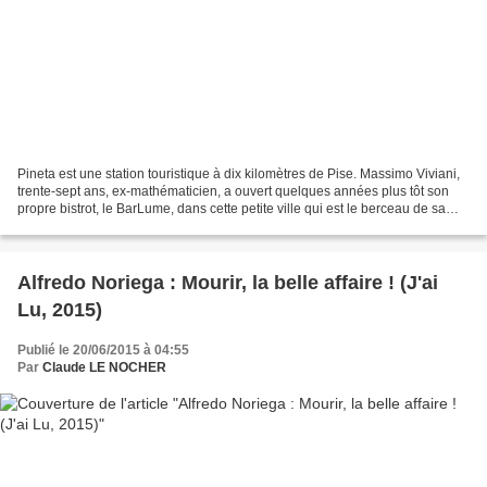
Pineta est une station touristique à dix kilomètres de Pise. Massimo Viviani,
trente-sept ans, ex-mathématicien, a ouvert quelques années plus tôt son
propre bistrot, le BarLume, dans cette petite ville qui est le berceau de sa
famille. D'ailleurs, son...
Alfredo Noriega : Mourir, la belle affaire ! (J'ai
Lu, 2015)
Publié le 20/06/2015 à 04:55
Par
Claude LE NOCHER