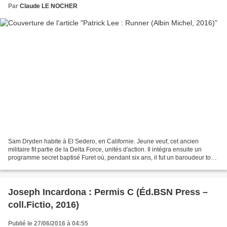
Par
Claude LE NOCHER
Sam Dryden habite à El Sedero, en Californie. Jeune veuf, cet ancien
militaire fit partie de la Delta Force, unités d'action. Il intégra ensuite un
programme secret baptisé Furet où, pendant six ans, il fut un baroudeur top-
niveau. Désormais, il essaie...
Joseph Incardona : Permis C (Éd.BSN Press –
coll.Fictio, 2016)
Publié le 27/06/2016 à 04:55