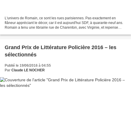
L'univers de Romain, ce sont les rues parisiennes. Pas exactement en
flâneur appréciant le décor, car il est aujourd'hui SDF, à quarante-neuf ans.
Romain a tenu une librairie rue de Charenton, avec Virginie, et repense
parfois à cette période heureuse...
Grand Prix de Littérature Policière 2016 – les
sélectionnés
Publié le 19/06/2016 à 04:55
Par
Claude LE NOCHER