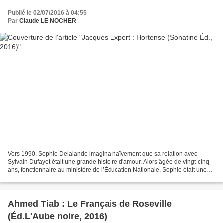
Publié le 02/07/2016 à 04:55
Par
Claude LE NOCHER
Vers 1990, Sophie Delalande imagina naïvement que sa relation avec
Sylvain Dufayet était une grande histoire d'amour. Alors âgée de vingt-cinq
ans, fonctionnaire au ministère de l’Éducation Nationale, Sophie était une
jeune femme "moyenne", plutôt quelconque....
Ahmed Tiab : Le Français de Roseville
(Éd.L'Aube noire, 2016)