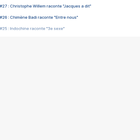
#27 : Christophe Willem raconte "Jacques a dit"
#26 : Chimène Badi raconte "Entre nous"
#25 : Indochine raconte "3e sexe"
#24 : Zaho raconte "C'est chelou"
#23 : Patrick Bruel raconte "Au café des délices"
#22 : Kyo raconte "Le chemin"
#21 : Nolwenn Leroy raconte "Cassé"
#20 : Patrick Hernandez raconte "Born to be alive"
#19 : Lorie raconte "Près de moi"
#18 : Michael Jones raconte "A nos actes manqués" (avec Jean-Jacque
#17 : Khaled raconte "Aïcha"
#16 : Corneille raconte "Parce qu'on vient de loin"