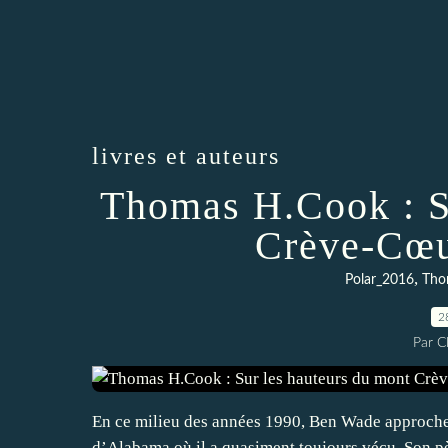
livres et auteurs
Thomas H.Cook : S
Crève-Cœu
,
Polar_2016
Tho
2
Par 
En ce milieu des années 1990, Ben Wade approche d
d’Alabama où il a quasiment toujours vécu. Son pè