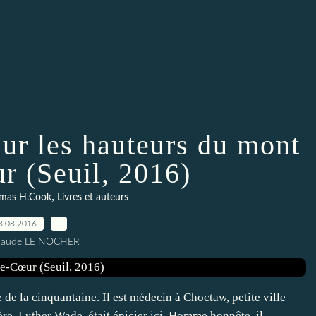
ur les hauteurs du mont
r (Seuil, 2016)
,
mas H.Cook
Livres et auteurs
8.08.2016
…
Claude LE NOCHER
e la cinquantaine. Il est médecin à Choctaw, petite ville
re, Luther Wade, était épicier ici. Homme honnête, il